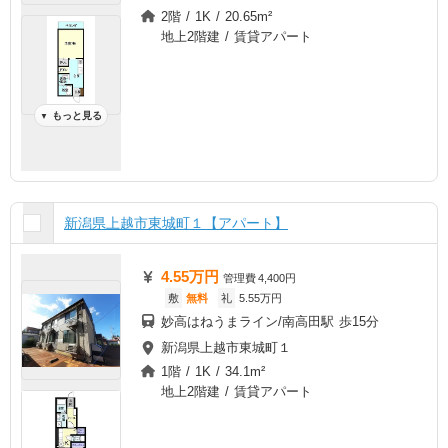
2階 / 1K / 20.65m²
地上2階建 / 賃貸アパート
もっと見る
▼
新潟県上越市東城町１【アパート】
4.55万円
管理費
4,400円
敷
無料
礼
5.55万円
妙高はねうまライン/南高田駅 歩15分
新潟県上越市東城町１
1階 / 1K / 34.1m²
地上2階建 / 賃貸アパート