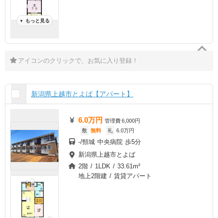
もっと見る
▼
アイコンのクリックで、お気に入り登録！
新潟県上越市とよば【アパート】
6.0万円
管理費
6,000円
敷
無料
礼
6.0万円
-/頸城 中央病院 歩5分
新潟県上越市とよば
2階 / 1LDK / 33.61m²
地上2階建 / 賃貸アパート