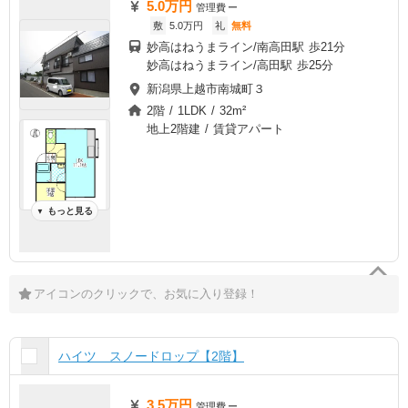
5.0万円
管理費
ー
敷
5.0万円
礼
無料
妙高はねうまライン/南高田駅 歩21分
妙高はねうまライン/高田駅 歩25分
新潟県上越市南城町３
2階 / 1LDK / 32m²
地上2階建 / 賃貸アパート
もっと見る
▼
アイコンのクリックで、お気に入り登録！
ハイツ スノードロップ【2階】
3.5万円
管理費
ー