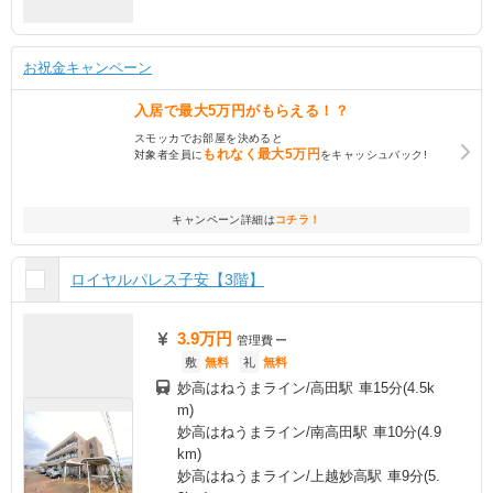
お祝金キャンペーン
入居で
最大5万円
がもらえる！？
スモッカでお部屋を決めると
もれなく
最大5万円
対象者全員に
をキャッシュバック!
キャンペーン詳細は
コチラ！
ロイヤルパレス子安【3階】
3.9万円
管理費
ー
敷
無料
礼
無料
妙高はねうまライン/高田駅 車15分(4.5k
m)
妙高はねうまライン/南高田駅 車10分(4.9
km)
妙高はねうまライン/上越妙高駅 車9分(5.