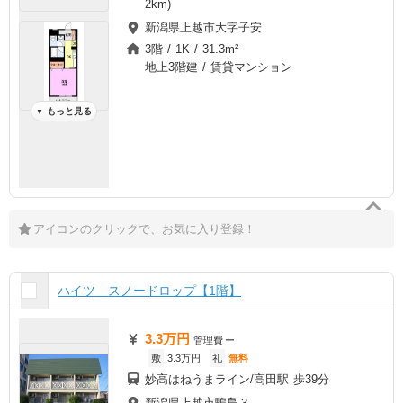
2km)
新潟県上越市大字子安
3階 / 1K / 31.3m²
地上3階建 / 賃貸マンション
もっと見る
▼
アイコンのクリックで、お気に入り登録！
ハイツ スノードロップ【1階】
3.3万円
管理費
ー
敷
3.3万円
礼
無料
妙高はねうまライン/高田駅 歩39分
新潟県上越市鴨島３