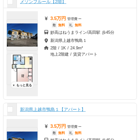
メゾンフルール【2階】
3.5万円
管理費
ー
敷
無料
礼
無料
妙高はねうまライン/高田駅 歩45分
新潟県上越市鴨島１
2階 / 1K / 24.9m²
地上2階建 / 賃貸アパート
もっと見る
▼
新潟県上越市鴨島１【アパート】
3.5万円
管理費
ー
敷
無料
礼
無料