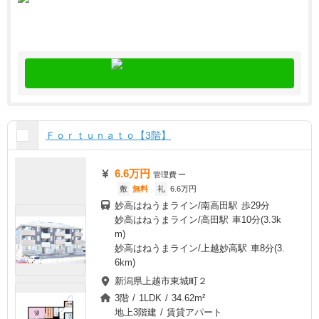
Ｆｏｒｔｕｎａｔｏ【3階】
6.6万円
管理費
ー
敷
無料
礼
6.6万円
妙高はねうまライン/南高田駅 歩29分
妙高はねうまライン/高田駅 車10分(3.3k
m)
妙高はねうまライン/上越妙高駅 車8分(3.
6km)
新潟県上越市東城町２
3階 / 1LDK / 34.62m²
地上3階建 / 賃貸アパート