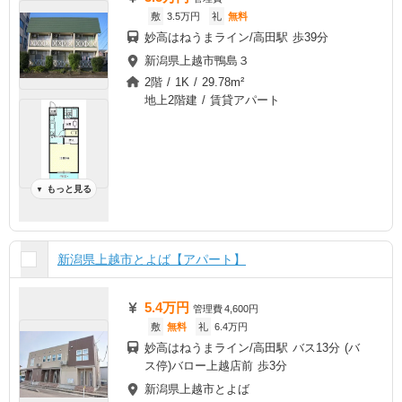
敷
3.5万円
礼
無料
妙高はねうまライン/高田駅 歩39分
新潟県上越市鴨島３
2階 / 1K / 29.78m²
地上2階建 / 賃貸アパート
もっと見る
▼
新潟県上越市とよば【アパート】
5.4万円
管理費
4,600円
敷
無料
礼
6.4万円
妙高はねうまライン/高田駅 バス13分 (バ
ス停)バロー上越店前 歩3分
新潟県上越市とよば