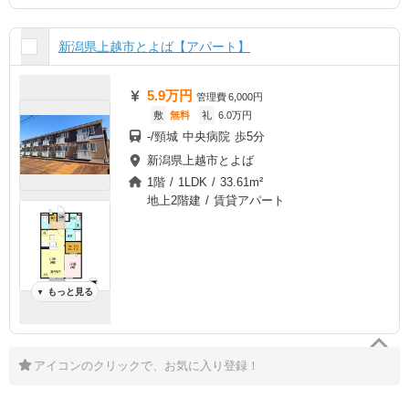
新潟県上越市とよば【アパート】
5.9万円
管理費
6,000円
敷
無料
礼
6.0万円
-/頸城 中央病院 歩5分
新潟県上越市とよば
1階 / 1LDK / 33.61m²
地上2階建 / 賃貸アパート
もっと見る
▼
アイコンのクリックで、お気に入り登録！