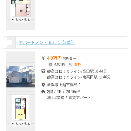
もっと見る
▼
アパートメント Be：1【2階】
4.0万円
管理費
ー
敷
4.0万円
礼
無料
妙高はねうまライン/高田駅 歩44分
妙高はねうまライン/南高田駅 歩46分
新潟県上越市鴨島２
2階 / 1K / 28.16m²
地上2階建 / 賃貸アパート
もっと見る
▼