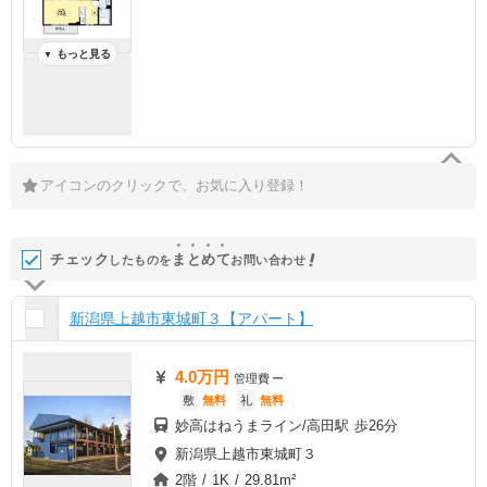
もっと見る
▼
アイコンのクリックで、お気に入り登録！
チェック
ま
と
め
て
したものを
お問い合わせ
新潟県上越市東城町３【アパート】
4.0万円
管理費
ー
敷
無料
礼
無料
妙高はねうまライン/高田駅 歩26分
新潟県上越市東城町３
2階 / 1K / 29.81m²