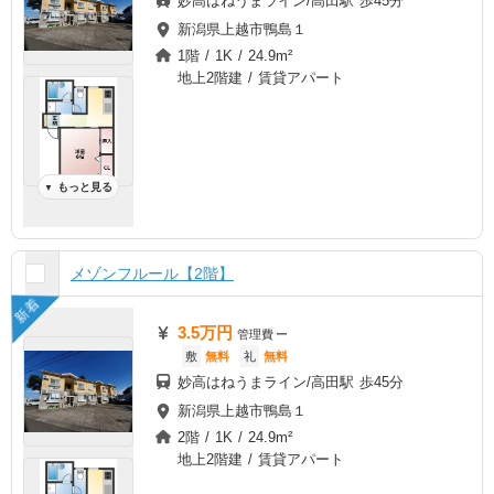
妙高はねうまライン/高田駅 歩45分
新潟県上越市鴨島１
1階 / 1K / 24.9m²
地上2階建 / 賃貸アパート
もっと見る
▼
メゾンフルール【2階】
新着
3.5万円
管理費
ー
敷
無料
礼
無料
妙高はねうまライン/高田駅 歩45分
新潟県上越市鴨島１
2階 / 1K / 24.9m²
地上2階建 / 賃貸アパート