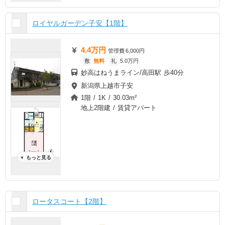
ロイヤルガーデン子安【1階】
4.4万円
管理費
6,000円
敷
無料
礼
5.0万円
妙高はねうまライン/高田駅 歩40分
新潟県上越市子安
1階 / 1K / 30.03m²
地上2階建 / 賃貸アパート
もっと見る
▼
ロータスコート【2階】