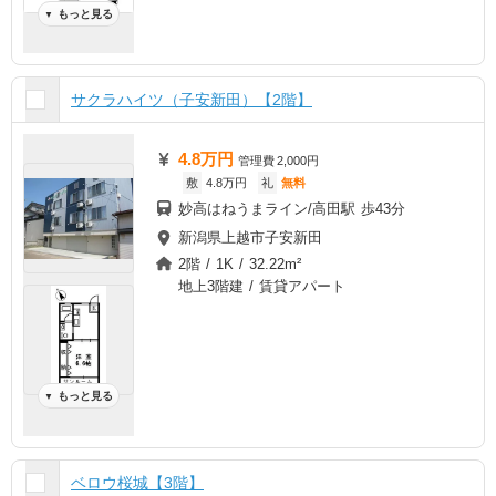
もっと見る
▼
サクラハイツ（子安新田）【2階】
4.8万円
管理費
2,000円
敷
4.8万円
礼
無料
妙高はねうまライン/高田駅 歩43分
新潟県上越市子安新田
2階 / 1K / 32.22m²
地上3階建 / 賃貸アパート
もっと見る
▼
ベロウ桜城【3階】