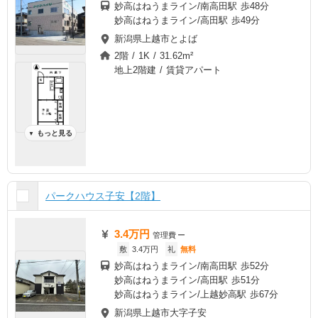
妙高はねうまライン/南高田駅 歩48分
妙高はねうまライン/高田駅 歩49分
新潟県上越市とよば
2階 / 1K / 31.62m²
地上2階建 / 賃貸アパート
もっと見る
▼
パークハウス子安【2階】
3.4万円
管理費
ー
敷
3.4万円
礼
無料
妙高はねうまライン/南高田駅 歩52分
妙高はねうまライン/高田駅 歩51分
妙高はねうまライン/上越妙高駅 歩67分
新潟県上越市大字子安