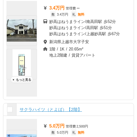
3.4万円
管理費
ー
敷
3.4万円
礼
無料
妙高はねうまライン/南高田駅 歩52分
妙高はねうまライン/高田駅 歩51分
妙高はねうまライン/上越妙高駅 歩67分
新潟県上越市大字子安
1階 / 1K / 20.65m²
地上2階建 / 賃貸アパート
もっと見る
▼
サクラハイツ（とよば）【2階】
5.0万円
管理費
2,500円
敷
5.0万円
礼
無料