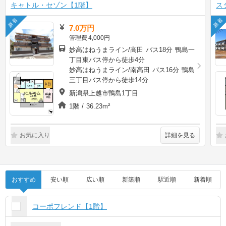
キャトル・セゾン【1階】
ス
新着
新着
7.0万円
管理費
4,000円
妙高はねうまライン/高田 バス18分 鴨島一
丁目東バス停から徒歩4分
妙高はねうまライン/南高田 バス16分 鴨島
三丁目バス停から徒歩14分
新潟県上越市鴨島1丁目
1階 / 36.23m²
詳細を見る
お気に入り
おすすめ
安い順
広い順
新築順
駅近順
新着順
コーポフレンド【1階】