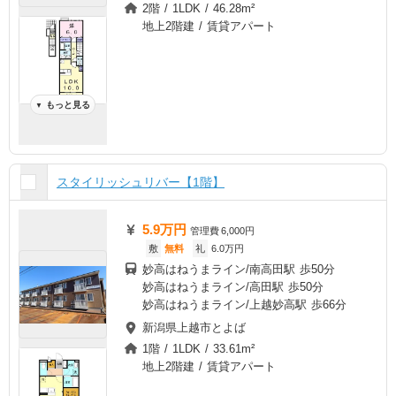
2階 / 1LDK / 46.28m²
地上2階建 / 賃貸アパート
もっと見る
▼
スタイリッシュリバー【1階】
5.9万円
管理費
6,000円
敷
無料
礼
6.0万円
妙高はねうまライン/南高田駅 歩50分
妙高はねうまライン/高田駅 歩50分
妙高はねうまライン/上越妙高駅 歩66分
新潟県上越市とよば
1階 / 1LDK / 33.61m²
地上2階建 / 賃貸アパート