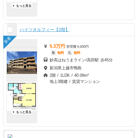
もっと見る
▼
ハイツオルフィー【2階】
新着
5.3万円
管理費
4,000円
敷
無料
礼
無料
妙高はねうまライン/高田駅 歩45分
新潟県上越市鴨島
2階 / 1LDK / 40.09m²
地上3階建 / 賃貸マンション
もっと見る
▼