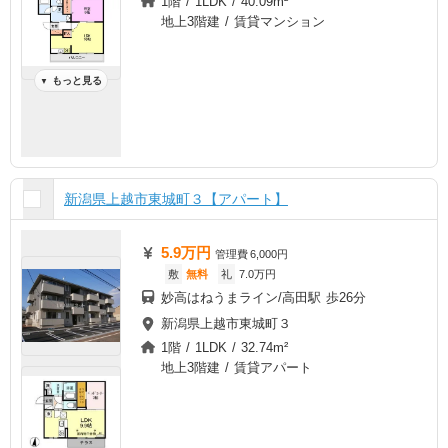
1階 / 1LDK / 40.09m²
地上3階建 / 賃貸マンション
もっと見る
▼
新潟県上越市東城町３【アパート】
5.9万円
管理費
6,000円
敷
無料
礼
7.0万円
妙高はねうまライン/高田駅 歩26分
新潟県上越市東城町３
1階 / 1LDK / 32.74m²
地上3階建 / 賃貸アパート