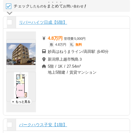
チェック
ま
と
め
て
したものを
お問い合わせ
リバーハイツ日成【5階】
4.8万円
管理費
5,000円
敷
4.8万円
礼
無料
妙高はねうまライン/高田駅 歩40分
新潟県上越市鴨島３
5階 / 1K / 27.54m²
地上5階建 / 賃貸マンション
もっと見る
▼
パークハウス子安【1階】