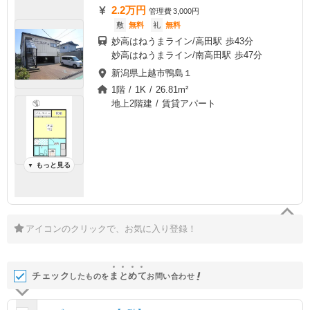
2.2万円
管理費
3,000円
敷
無料
礼
無料
妙高はねうまライン/高田駅 歩43分
妙高はねうまライン/南高田駅 歩47分
新潟県上越市鴨島１
1階 / 1K / 26.81m²
地上2階建 / 賃貸アパート
もっと見る
▼
アイコンのクリックで、お気に入り登録！
チェック
ま
と
め
て
したものを
お問い合わせ