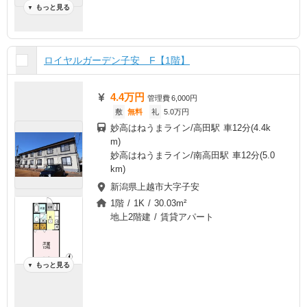
もっと見る
▼
ロイヤルガーデン子安 F【1階】
4.4万円
管理費
6,000円
敷
無料
礼
5.0万円
妙高はねうまライン/高田駅 車12分(4.4k
m)
妙高はねうまライン/南高田駅 車12分(5.0
km)
新潟県上越市大字子安
1階 / 1K / 30.03m²
地上2階建 / 賃貸アパート
もっと見る
▼