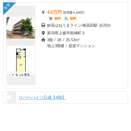
新着
4.5万円
管理費
4,200円
敷
無料
礼
無料
妙高はねうまライン/南高田駅 歩20分
新潟県上越市南城町３
3階 / 1K / 25.53m²
地上3階建 / 賃貸マンション
もっと見る
▼
リバーハイツ日成【4階】
チェック
ま
と
め
て
5.6万円
管理費
5,000円
敷
5.6万円
礼
無料
空室状況を
一括
お気に入り
お問い合わせ
妙高はねうまライン/高田駅 歩40分
無料