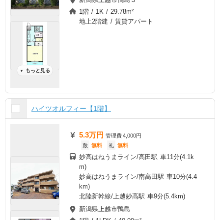
1階 / 1K / 29.78m²
地上2階建 / 賃貸アパート
もっと見る
▼
ハイツオルフィー【1階】
5.3万円
管理費
4,000円
敷
無料
礼
無料
妙高はねうまライン/高田駅 車11分(4.1k
m)
妙高はねうまライン/南高田駅 車10分(4.4
km)
北陸新幹線/上越妙高駅 車9分(5.4km)
新潟県上越市鴨島