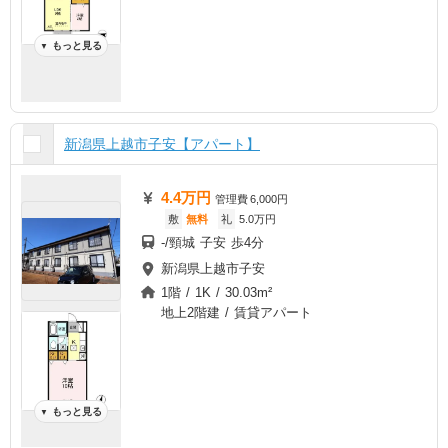
もっと見る
▼
新潟県上越市子安【アパート】
4.4万円
管理費
6,000円
敷
無料
礼
5.0万円
-/頸城 子安 歩4分
新潟県上越市子安
1階 / 1K / 30.03m²
地上2階建 / 賃貸アパート
もっと見る
▼