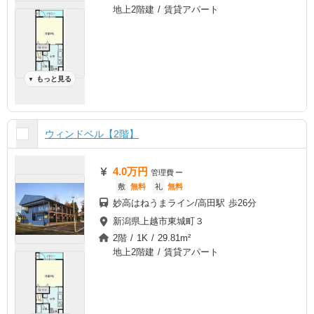
地上2階建 / 賃貸アパート
もっと見る
▼
ウィンドベル【2階】
4.0万円
管理費
ー
敷
無料
礼
無料
妙高はねうまライン/高田駅 歩26分
新潟県上越市東城町３
2階 / 1K / 29.81m²
地上2階建 / 賃貸アパート