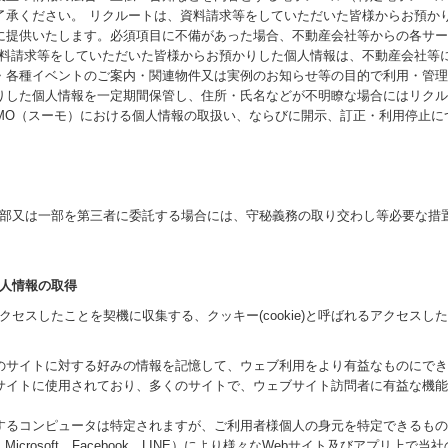
了承ください。 リクルートは、資料請求等をしていただいた皆様からお預か
に提供いたします。必須項目に不備があった場合、不動産会社等からの各サー
資料請求等をしていただいた皆様からお預かりした個人情報は、不動産会社等
・各種イベントのご案内・関連物件又は実例のお知らせ等の目的で利用・管理
りした個人情報を一定期間保管し、住所・氏名などが不明瞭な場合にはリクル
MO（スーモ）における個人情報の取扱い、ならびに開示、訂正・利用停止に
部又は一部を第三者に委託する場合には、守秘義務の取り交わし等必要な措
人情報の取得
セスしたことを契機に収集する、クッキー(cookie)と呼ばれるアクセス
のサイトに対する好みの情報を記憶して、ウェブ利用をより有益なものにでき
サイトに使用されており、多くのサイトで、ウェブサイト訪問者に有益な機能
するコンピュータは特定されますが、ご利用者様個人の身元を特定できるもの
o、Microsoft、Facebook、LINE）により様々なWebサイト及びアプリ