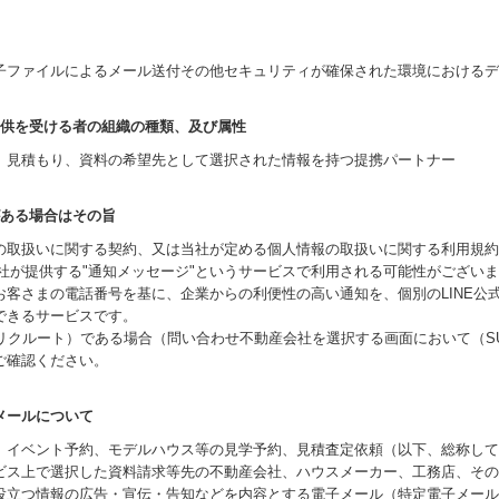
子ファイルによるメール送付その他セキュリティが確保された環境におけるデ
は提供を受ける者の組織の種類、及び属性
、見積もり、資料の希望先として選択された情報を持つ提携パートナー
がある場合はその旨
の取扱いに関する契約、又は当社が定める個人情報の取扱いに関する利用規約
E社が提供する"通知メッセージ"というサービスで利用される可能性がござい
お客さまの電話番号を基に、企業からの利便性の高い通知を、個別のLINE公
できるサービスです。
社リクルート）である場合（問い合わせ不動産会社を選択する画面において（S
ご確認ください。
メールについて
、イベント予約、モデルハウス等の見学予約、見積査定依頼（以下、総称して
ビス上で選択した資料請求等先の不動産会社、ハウスメーカー、工務店、その
役立つ情報の広告・宣伝・告知などを内容とする電子メール（特定電子メール