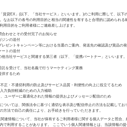
び「賃貸EX」(以下、「当社サービス」といいます。)のご利用に際して、以
。なお以下の各号の利用目的と相当の関連性を有すると合理的に認められる
利用目的をご利用者様にご連絡差し上げます。
お問合わせとその受付完了のお知らせ
マガジンの送付
賞品プレゼントキャンペーン等における当選のご案内、発送先の確認及び賞品の
ンケートの送付
社その他当社サービスと関連する第三者（以下、「提携パートナー」といいます
の委託を受けて、当社名義で行うマーケティング業務
に提供するため
証、不正・不適切利用の防止及びサービス品質・利便性の向上に役立てるため
ーの入力負担軽減のための入力補助
を通じた、ユーザーに最適化された情報の提供およびメッセージ配信のため
については、関係法令に基づく適切な表示及び配信停止の方法を記載してお
の方法で自己の責任により、お手続きを行っていただきます。
個人関連情報について、当社が保有するご利用者様に関する個人データと照合
内で利用することがあります。 ここでいう個人関連情報とは、当該情報の