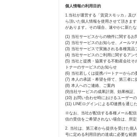
個人情報の利用目的
1.当社が運営する「賃貸スモッカ」及
ら頂いた個人情報を使用させて頂きます
があります。その場合、速やかに新たな
(1) 当社サービスからの物件に関する
(2) 当社サービスのお知らせ、メール
(3) 当社サービスで実施される各種
(4) 当社サービスのご利用に関するア
(5) 当社と提携・協業する不動産会
トナーのサービスのお知らせ
(6) 当社若しくは提携パートナーから
(7) 本人の承諾・希望を得て、第三者
(8) 本人へのご連絡、ご案内
(9)当社サービスの成果計測、効果検
(10) お問い合わせ時におけるユーザ
(11) LINEログインによるID連携
※なお、当社が配信する各種メール配信
信の受信をご希望されない場合は、所定
2. 当社は、第三者から提供を受けた
号に定める利用目的の達成に必要な範囲