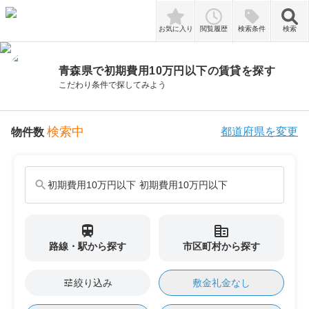
検索
お気に入り
閲覧履歴
検索条件
検索
青森県で初期費用10万円以下の賃貸を探す
こだわり条件で探してみよう
検索中
都道府県を変更
物件数
search
初期費用10万円以下 初期費用10万円以下
train
corporate_fare
路線・駅
から探す
市区町村
から探す
tune
絞り込み
敷金礼金なし