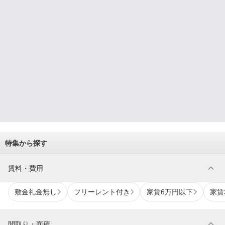
特集から探す
expand_more
賃料・費用
敷金礼金無し
フリーレント付き
家賃6万円以下
家賃
expand_more
間取り・面積