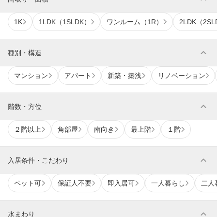
1K
1LDK（1SLDK）
ワンルーム（1R）
2LDK（2SL
expand_more
種別・構造
マンション
アパート
新築・築浅
リノベーション
expand_more
階数・方位
２階以上
角部屋
南向き
最上階
１階
expand_more
入居条件・こだわり
ペット可
保証人不要
即入居可
一人暮らし
二人
expand_more
水まわり