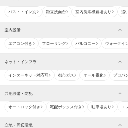
バス・トイレ別
独立洗面台
室内洗濯機置場あり
追
expand_more
室内設備
エアコン付き
フローリング
バルコニー
ウォークイ
expand_more
ネット・インフラ
インターネット対応可
都市ガス
オール電化
プロパ
expand_more
共用設備・防犯
オートロック付き
宅配ボックス付き
駐車場あり
エ
expand_more
立地・周辺環境