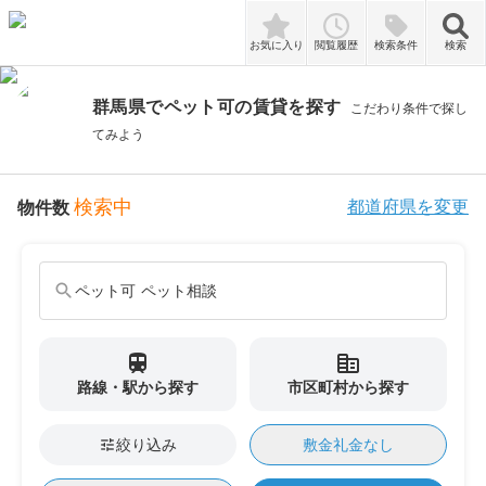
検索
お気に入り
閲覧履歴
検索条件
検索
群馬県でペット可の賃貸を探す
こだわり条件で探し
てみよう
検索中
都道府県を変更
物件数
search
ペット可 ペット相談
train
corporate_fare
路線・駅
から探す
市区町村
から探す
tune
絞り込み
敷金礼金なし