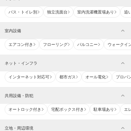
バス・トイレ別
独立洗面台
室内洗濯機置場あり
追
expand_more
室内設備
エアコン付き
フローリング
バルコニー
ウォークイ
expand_more
ネット・インフラ
インターネット対応可
都市ガス
オール電化
プロパ
expand_more
共用設備・防犯
オートロック付き
宅配ボックス付き
駐車場あり
エ
expand_more
立地・周辺環境