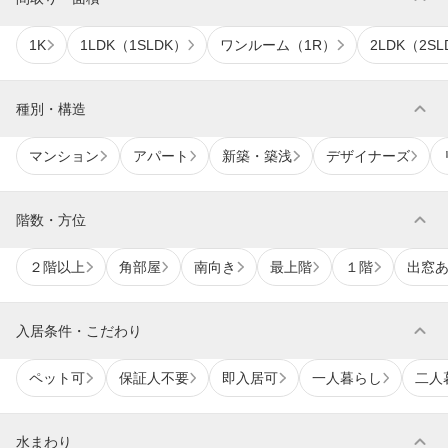
1K
1LDK（1SLDK）
ワンルーム（1R）
2LDK（2SL
expand_more
種別・構造
マンション
アパート
新築・築浅
デザイナーズ
expand_more
階数・方位
２階以上
角部屋
南向き
最上階
１階
出窓
expand_more
入居条件・こだわり
ペット可
保証人不要
即入居可
一人暮らし
二人
expand_more
水まわり