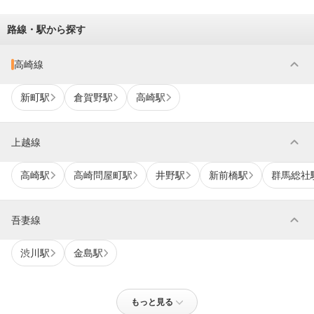
路線・駅から探す
expand_more
高崎線
新町駅
倉賀野駅
高崎駅
expand_more
上越線
高崎駅
高崎問屋町駅
井野駅
新前橋駅
群馬総社
expand_more
吾妻線
渋川駅
金島駅
もっと見る