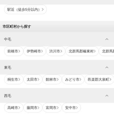
駅近（徒歩5分以内）
市区町村から探す
expand_more
中毛
前橋市
伊勢崎市
渋川市
北群馬郡榛東村
北群馬
expand_more
東毛
桐生市
太田市
館林市
みどり市
邑楽郡大泉町
expand_more
西毛
高崎市
藤岡市
富岡市
安中市