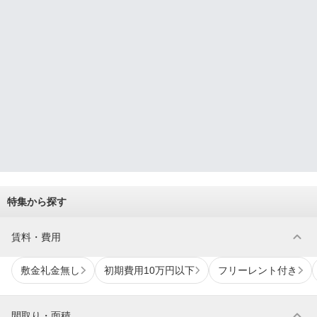
特集から探す
expand_more
賃料・費用
敷金礼金無し
初期費用10万円以下
フリーレント付き
expand_more
間取り・面積