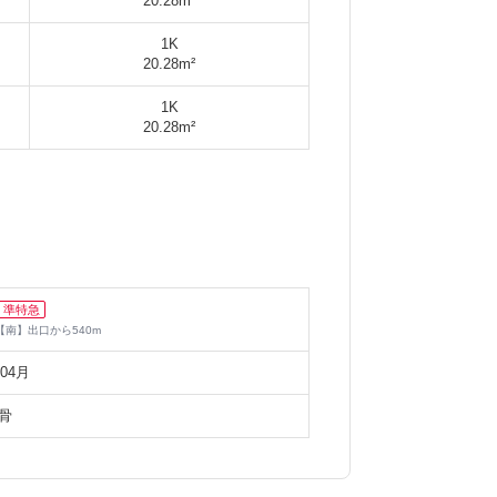
20.28m²
1K
20.28m²
1K
20.28m²
準特急
【南】出口
から
540
m
年04月
骨