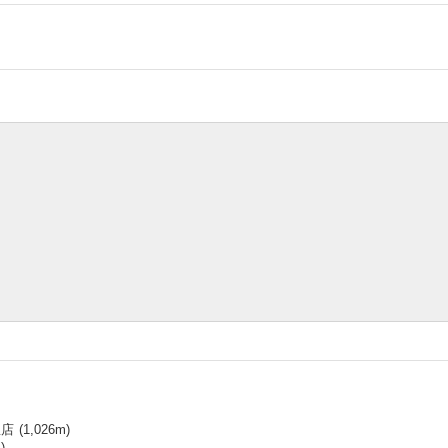
里店
(
1,026
m)
)