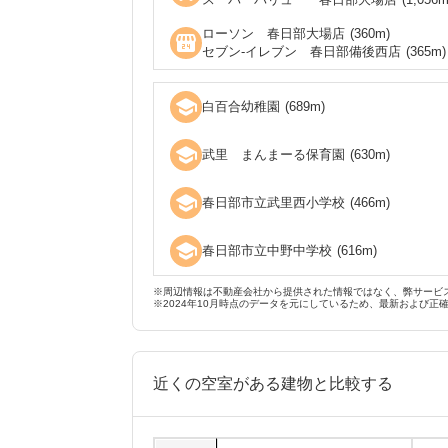
ローソン 春日部大場店
(
360
m)
local_convenience_store
セブン‐イレブン 春日部備後西店
(
365
m)
school
白百合幼稚園
(
689
m)
school
武里 まんまーる保育園
(
630
m)
school
春日部市立武里西小学校
(
466
m)
school
春日部市立中野中学校
(
616
m)
※周辺情報は不動産会社から提供された情報ではなく、弊サービ
※2024年10月時点のデータを元にしているため、最新および正
近くの空室がある建物と比較する