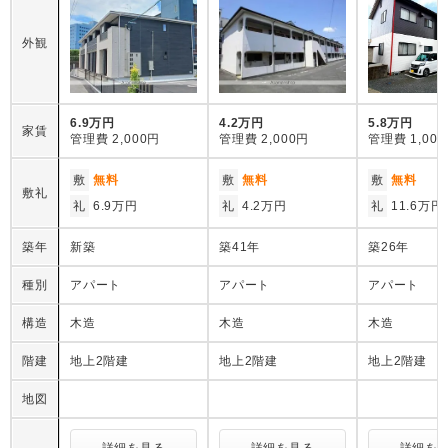
外観
6.9万円
4.2万円
5.8万円
家賃
管理費
2,000円
管理費
2,000円
管理費
1,00
敷
無料
敷
無料
敷
無料
敷礼
礼
6.9万円
礼
4.2万円
礼
11.6万円
築年
新築
築41年
築26年
種別
アパート
アパート
アパート
構造
木造
木造
木造
階建
地上2階建
地上2階建
地上2階建
地図