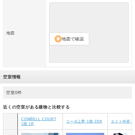
地図
地図で確認
location_on
空室情報
空室0件
近くの空室がある建物と比較する
COWBELL COURT
コーポ上野 1階 2DK
エイト仲原 1
1階 1R