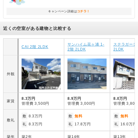
キャンペーン詳細は
コチラ！
近くの空室がある建物と比較する
サンハイム花ヶ浦 1-
ステラガーデ
CAI 2階 2LDK
2階 2LDK
2LDK
外観
8.3万円
8.9万円
8.0万円
家賃
管理費
3,500円
管理費
3,000円
管理費
3,80
敷
8.3万円
敷
無料
敷
無料
敷礼
礼
8.3万円
礼
17.8万円
礼
16.0万円
築年
築2年
築14年
築13年