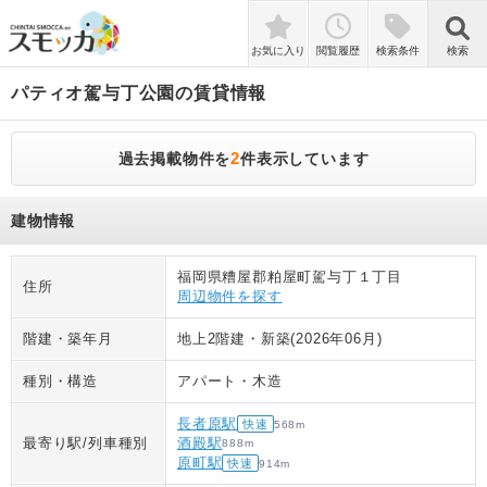
検索
お気に入り
閲覧履歴
検索条件
検索
パティオ駕与丁公園
の賃貸情報
2
過去掲載物件を
件表示しています
建物情報
福岡県糟屋郡粕屋町駕与丁１丁目
住所
周辺物件を探す
階建・築年月
地上2階建
・
新築(2026年06月)
種別・構造
アパート
・
木造
長者原駅
快速
568
m
最寄り駅/列車種別
酒殿駅
888
m
原町駅
快速
914
m