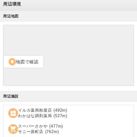
周辺環境
周辺地図
地図で確認
location_on
周辺施設
イルカ薬局粕屋店
(
492
m)
local_pharmacy
わかはな調剤薬局
(
527
m)
スーパーさかや
(
477
m)
shopping_cart
サニー原町店
(
762
m)