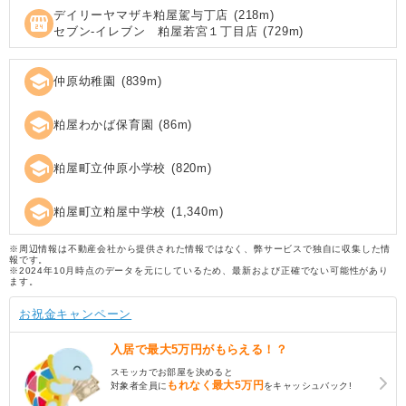
デイリーヤマザキ粕屋駕与丁店
(
218
m)
local_convenience_store
セブン‐イレブン 粕屋若宮１丁目店
(
729
m)
school
仲原幼稚園
(
839
m)
school
粕屋わかば保育園
(
86
m)
school
粕屋町立仲原小学校
(
820
m)
school
粕屋町立粕屋中学校
(
1,340
m)
※周辺情報は不動産会社から提供された情報ではなく、弊サービスで独自に収集した情
報です。
※2024年10月時点のデータを元にしているため、最新および正確でない可能性があり
ます。
お祝金キャンペーン
入居で
最大5万円
がもらえる！？
スモッカでお部屋を決めると
もれなく
最大5万円
対象者全員に
をキャッシュバック!