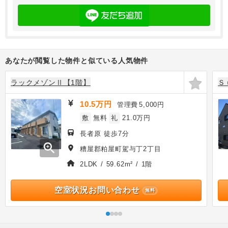
あなたが閲覧した物件と似ている人気物件
ラックメゾンⅡ【1階】
Ｓ
10.5万円
管理費
5,000円
敷
無料
礼
21.0万円
長者原 徒歩7分
zoom_in
糟屋郡粕屋町駕与丁2丁目
2LDK / 59.62m² / 1階
空室状況お問い合わせ
無料