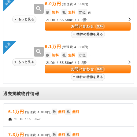
新着
6.0万円
(管理費
4,000円
)
zoom_in
敷
無料
礼
無料
方位
南
もっと見る
▼
2LDK / 55.58m² / 1-2階
お問い合わせ
無料
物件の特徴を見る
▼
新着
6.1万円
(管理費
4,000円
)
zoom_in
敷
無料
礼
無料
方位
ー
もっと見る
▼
2LDK / 55.58m² / 1-2階
お問い合わせ
無料
物件の特徴を見る
▼
過去掲載物件情報
6.1万円
敷
無料
礼
無料
(管理費
4,000円
)
2LDK / 55.58m²
7.3万円
敷
無料
礼
無料
(管理費
4,000円
)