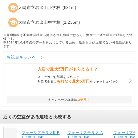
school
大崎市立岩出山小学校
(
821
m)
school
大崎市立岩出山中学校
(
1,235
m)
※周辺情報は不動産会社から提供された情報ではなく、弊サービスで独自に収集した情
報です。
※2024年10月時点のデータを元にしているため、最新および正確でない可能性があり
ます。
お祝金キャンペーン
入居で
最大5万円
がもらえる！？
スモッカでお部屋を決めると
もれなく
最大5万円
対象者全員に
をキャッシュバック!
キャンペーン詳細は
コチラ！
近くの空室がある建物と比較する
フォーリアテラスII B
フォーリアテラス A
フォーリアテ
1-2階 2LDK
1-2階 2LDK
1-2階 2LDK