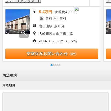
フォーリアテラス C
フ
5.4万円
管理費
4,000円
敷
無料
礼
無料
岩出山駅 歩10分
zoom_in
大崎市岩出山字東川原
2LDK / 55.58m² / 1-2階
空室状況お問い合わせ
無料
周辺環境
周辺地図