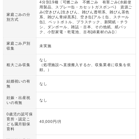
4分別19種〔可燃ごみ 不燃ごみ 有害ごみ(水銀使
用製品、スプレー缶・カセットガスボンベ) 資源ご
み(空きびん[生きびん、雑びん透明系、雑びん茶色
家庭ごみの分
系、雑びん青緑黒系]、空き缶[アルミ缶、スチール
別方式
缶]、ペットボトル、プラスチック、新聞紙・チラ
シ、ダンボール、雑誌・古本、その他紙、紙パッ
ク、小型家電・乾電池、古布[綿素材のみ])〕
家庭ごみ戸別
未実施
収集
なし
粗大ごみ収集
（
処理施設へ直接搬入するか、収集業者に収集を依
頼。
）
結婚祝いの有
なし
無
妊娠・出産祝
なし
いの有無
0歳児の認可保
育所・認定こ
40,000円/月
ども園月額保
育料