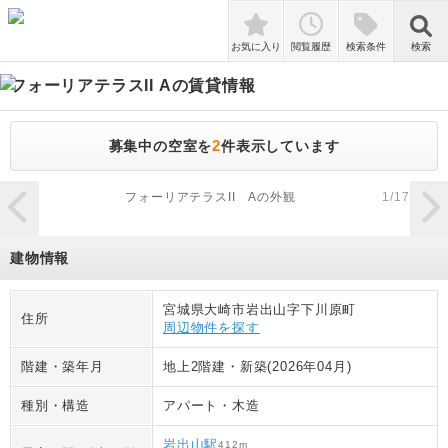
検索
お気に入り
閲覧履歴
検索条件
検索
フォーリアテラスII A
の賃貸情報
2
募集中の空室を
件表示しています
zoom_in
フォーリアテラスII Aの外観
1
/
17
建物情報
宮城県大崎市岩出山字下川原町
住所
周辺物件を探す
階建・築年月
地上2階建
・
新築(2026年04月)
種別・構造
アパート
・
木造
岩出山駅
412
m