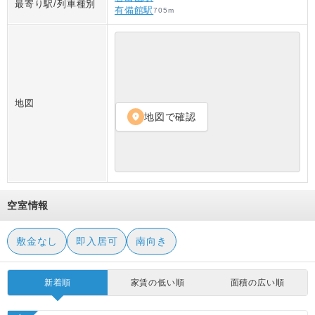
最寄り駅/列車種別
有備館駅
705
m
地図
地図で確認
location_on
空室情報
敷金なし
即入居可
南向き
新着順
家賃の低い順
面積の広い順