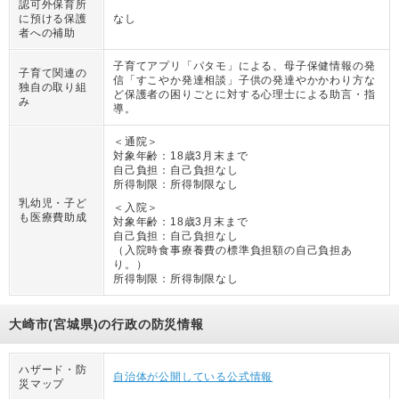
認可外保育所
に預ける保護
なし
者への補助
子育てアプリ「パタモ」による、母子保健情報の発
子育て関連の
信「すこやか発達相談」子供の発達やかかわり方な
独自の取り組
ど保護者の困りごとに対する心理士による助言・指
み
導。
＜通院＞
対象年齢：
18歳3月末まで
自己負担：
自己負担なし
所得制限：
所得制限なし
乳幼児・子ど
＜入院＞
も医療費助成
対象年齢：
18歳3月末まで
自己負担：
自己負担なし
（
入院時食事療養費の標準負担額の自己負担あ
り。
）
所得制限：
所得制限なし
大崎市(宮城県)の行政の防災情報
ハザード・防
自治体が公開している公式情報
災マップ