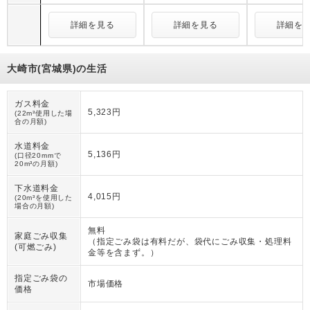
詳細を見る
詳細を見る
詳細を
大崎市(宮城県)の生活
ガス料金
5,323円
(22m³使用した場
合の月額)
水道料金
5,136円
(口径20mmで
20m³の月額)
下水道料金
4,015円
(20m³を使用した
場合の月額)
無料
家庭ごみ収集
（
指定ごみ袋は有料だが、袋代にごみ収集・処理料
(可燃ごみ)
金等を含まず。
）
指定ごみ袋の
市場価格
価格