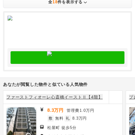
18
全
件を表示する
あなたが閲覧した物件と似ている人気物件
ファーストフィオーレ心斎橋イーストⅡ【4階】
プ
8.3万円
管理費
1.0万円
敷
無料
礼
8.3万円
松屋町 徒歩5分