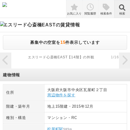
検索
お気に入り
閲覧履歴
検索条件
検索
エスリード心斎橋EAST
の賃貸情報
15
募集中の空室を
件表示しています
zoom_in
エスリード心斎橋EAST【14階】の外観
1
/
16
建物情報
大阪府大阪市中央区瓦屋町２丁目
住所
周辺物件を探す
階建・築年月
地上15階建
・
2015年12月
種別・構造
マンション
・
RC
松屋町駅
585
m