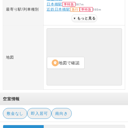
日本橋駅
準特急
587
m
最寄り駅/列車種別
近鉄日本橋駅
急行
準特急
593
m
もっと見る
▼
地図
地図で確認
location_on
空室情報
敷金なし
即入居可
南向き