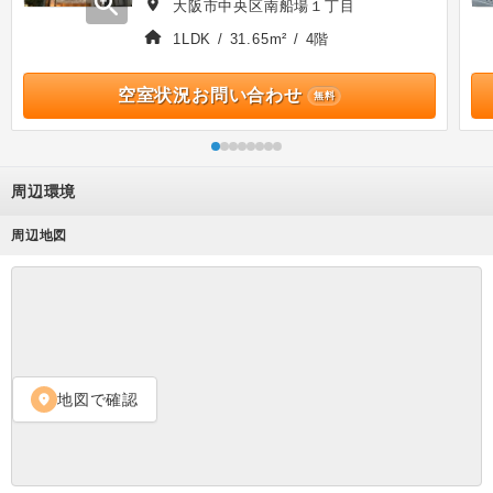
zoom_in
大阪市中央区南船場１丁目
1LDK / 31.65m² / 4階
空室状況お問い合わせ
無料
周辺環境
周辺地図
地図で確認
location_on