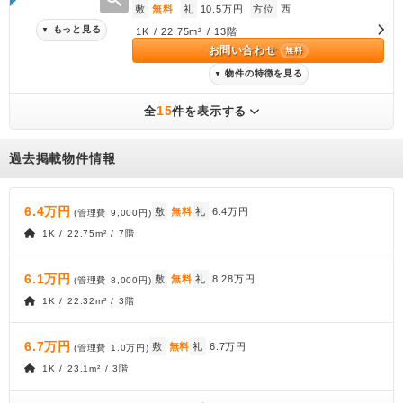
敷
無料
礼
10.5万円
方位
西
もっと見る
▼
1K / 22.75m² / 13階
お問い合わせ
無料
物件の特徴を見る
▼
15
全
件を表示する
過去掲載物件情報
6.4万円
敷
無料
礼
6.4万円
(管理費
9,000円
)
1K / 22.75m² / 7階
6.1万円
敷
無料
礼
8.28万円
(管理費
8,000円
)
1K / 22.32m² / 3階
6.7万円
敷
無料
礼
6.7万円
(管理費
1.0万円
)
1K / 23.1m² / 3階