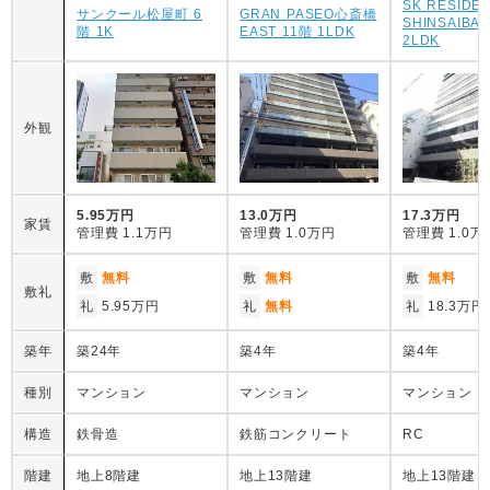
SK RESIDE
サンクール松屋町 6
GRAN PASEO心斎橋
SHINSAIBAS
階 1K
EAST 11階 1LDK
2LDK
外観
5.95万円
13.0万円
17.3万円
家賃
管理費
1.1万円
管理費
1.0万円
管理費
1.0万
敷
無料
敷
無料
敷
無料
敷礼
礼
5.95万円
礼
無料
礼
18.3万円
築年
築24年
築4年
築4年
種別
マンション
マンション
マンション
構造
鉄骨造
鉄筋コンクリート
RC
階建
地上8階建
地上13階建
地上13階建