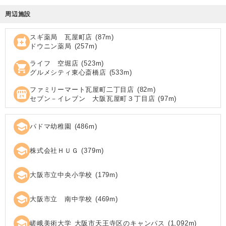
周辺施設
スギ薬局 瓦屋町店
(
87
m)
local_pharmacy
ドウニン薬局
(
257
m)
ライフ 空堀店
(
523
m)
shopping_cart
グルメシティ東心斎橋店
(
533
m)
ファミリーマート瓦屋町二丁目店
(
82
m)
local_convenience_store
セブン－イレブン 大阪瓦屋町３丁目店
(
97
m)
school
パドマ幼稚園
(
486
m)
school
株式会社ＨＵＧ
(
379
m)
school
大阪市立中央小学校
(
179
m)
school
大阪市立 南中学校
(
469
m)
school
嵯峨美術大学 大阪市天王寺区のキャンパス
(
1,092
m)