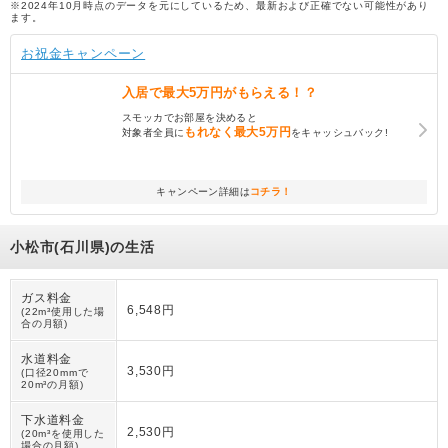
※2024年10月時点のデータを元にしているため、最新および正確でない可能性があり
ます。
お祝金キャンペーン
入居で
最大5万円
がもらえる！？
スモッカでお部屋を決めると
もれなく
最大5万円
対象者全員に
をキャッシュバック!
キャンペーン詳細は
コチラ！
小松市(石川県)の生活
ガス料金
6,548円
(22m³使用した場
合の月額)
水道料金
3,530円
(口径20mmで
20m³の月額)
下水道料金
2,530円
(20m³を使用した
場合の月額)