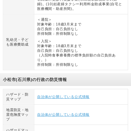
婦)。(10)妊産婦タクシー利用料金助成事業(自宅と
医療機関・助産所間)。
＜通院＞
対象年齢：
18歳3月末まで
自己負担：
自己負担なし
所得制限：
所得制限なし
乳幼児・子ど
＜入院＞
も医療費助成
対象年齢：
18歳3月末まで
自己負担：
自己負担なし
（
入院時食事療養費の標準負担額の自己負担あ
り。
）
所得制限：
所得制限なし
小松市(石川県)の行政の防災情報
ハザード・防
自治体が公開している公式情報
災マップ
地震防災・地
震危険度マッ
自治体が公開している公式情報
プ
ハザードマッ