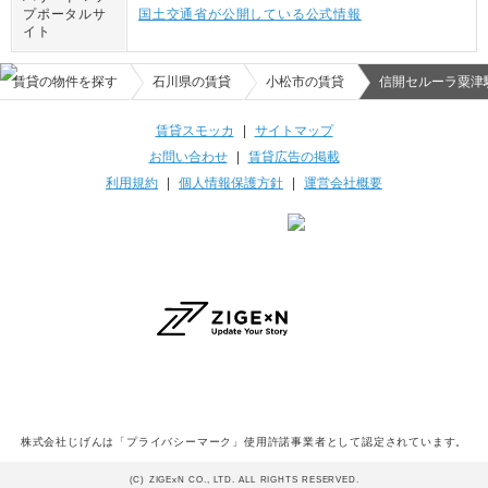
プポータルサ
国土交通省が公開している公式情報
イト
賃貸の物件を探す
石川県の賃貸
小松市の賃貸
信開セルーラ粟津
賃貸スモッカ
|
サイトマップ
お問い合わせ
|
賃貸広告の掲載
利用規約
|
個人情報保護方針
|
運営会社概要
株式会社じげんは「プライバシーマーク」使用許諾事業者として認定されています。
(C) ZIGExN CO., LTD. ALL RIGHTS RESERVED.