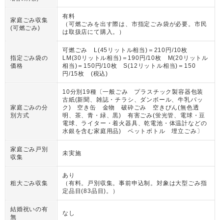
有料
家庭ごみ収集
（
可燃ごみを出す際は、市指定ごみ袋が必要。市民
(可燃ごみ)
は取扱店にて購入。
）
可燃ごみ L(45リットル相当)＝210円/10枚
指定ごみ袋の
LM(30リットル相当)＝190円/10枚 M(20リットル
価格
相当)＝150円/10枚 S(12リットル相当)＝150
円/15枚 (税込)
10分別19種〔一般ごみ プラスチック製容器包装
古紙(新聞、雑誌・チラシ、ダンボール、牛乳パッ
家庭ごみの分
ク) 空き缶 金物 破砕ごみ 空きびん(無色透
別方式
明、茶、青・緑、黒) 有害ごみ(蛍光管、電球・豆
電球、ライター・着火器具、乾電池・体温計などの
水銀を含む家庭用品) ペットボトル 埋立ごみ〕
家庭ごみ戸別
未実施
収集
あり
粗大ごみ収集
（
有料。戸別収集。事前申込制。対象は大型ごみ指
定品目(83品目)。
）
結婚祝いの有
なし
無