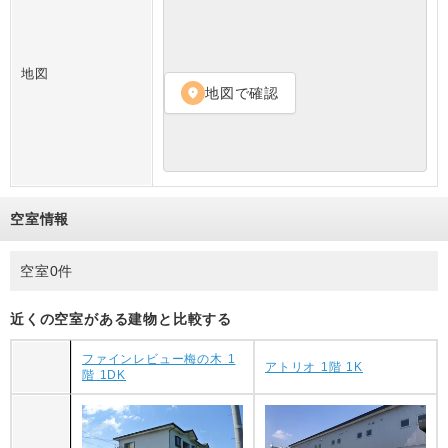
地図
地図で確認
location_on
空室情報
空室0件
近くの空室がある建物と比較する
ファインレビュー梅の木 1
アトリオ 1階 1K
階 1DK