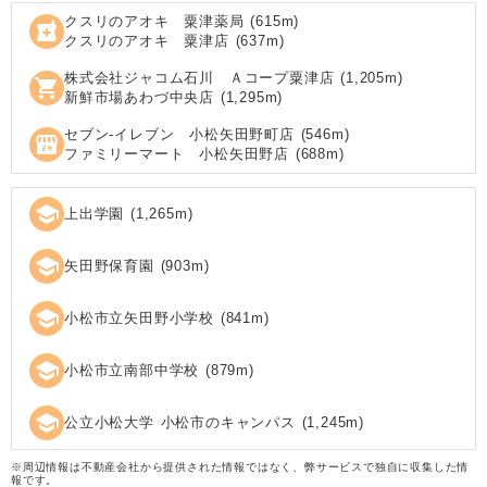
クスリのアオキ 粟津薬局
(
615
m)
local_pharmacy
クスリのアオキ 粟津店
(
637
m)
株式会社ジャコム石川 Ａコープ粟津店
(
1,205
m)
shopping_cart
新鮮市場あわづ中央店
(
1,295
m)
セブン‐イレブン 小松矢田野町店
(
546
m)
local_convenience_store
ファミリーマート 小松矢田野店
(
688
m)
school
上出学園
(
1,265
m)
school
矢田野保育園
(
903
m)
school
小松市立矢田野小学校
(
841
m)
school
小松市立南部中学校
(
879
m)
school
公立小松大学 小松市のキャンパス
(
1,245
m)
※周辺情報は不動産会社から提供された情報ではなく、弊サービスで独自に収集した情
報です。