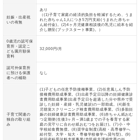
あり
（
(1)子育て家庭の経済的負担を軽減するため、うま
妊娠・出産祝
れた赤ちゃん1人につき5万円支給(うまれた赤ちゃ
いの有無
ん給付金)。(2)4ヶ月児健康相談後の乳児に絵本を紹
介し贈呈(ブックスタート事業)。
）
0歳児の認可保
育所・認定こ
32,000円/月
ども園月額保
育料
認可外保育所
に預ける保護
なし
者への補助
(1)子どもの任意予防接種事業。(2)任意風しん予防
接種費用助成事業。(3)出産予定日以降の妊婦健康診
査費用助成事業(出産予定日を超過した分や県外で受
診した妊婦・産婦・乳児健診)の一部助成。(4)新生
児聴覚スクリーニング検査費用助成事業。(5)多胎妊
子育て関連の
娠の妊婦健康診査費用助成事業。(6)赤ちゃん紙おむ
独自の取り組
つ定期便(生後3ヶ月～満1歳までの子を養育する家
み
庭の見守りに合わせ紙おむつをお届け)。(7)小・中
学校給食費無償。(8)奨学金制度(高校・高専修学へ
給付型、大学・短大・専修学校修学へ貸与型)。(9)
初回産科受診料支援事業(市民税非課税世帯の妊