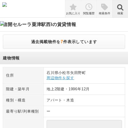
検索
お気に入り
閲覧履歴
検索条件
検索
信開セルーラ粟津駅西I
の賃貸情報
7
過去掲載物件を
件表示しています
建物情報
石川県小松市矢田野町
住所
周辺物件を探す
階建・築年月
地上2階建
・
1996年12月
種別・構造
アパート
・
木造
最寄り駅/列車種別
ー