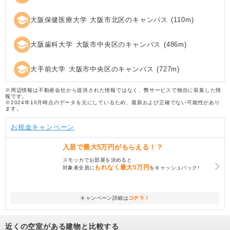
school
大阪保健医療大学 大阪市北区のキャンパス
(
110
m)
school
大阪歯科大学 大阪市中央区のキャンパス
(
486
m)
school
大手前大学 大阪市中央区のキャンパス
(
727
m)
※周辺情報は不動産会社から提供された情報ではなく、弊サービスで独自に収集した情
報です。
※2024年10月時点のデータを元にしているため、最新および正確でない可能性があり
ます。
お祝金キャンペーン
入居で
最大5万円
がもらえる！？
スモッカでお部屋を決めると
もれなく
最大5万円
対象者全員に
をキャッシュバック!
キャンペーン詳細は
コチラ！
近くの空室がある建物と比較する