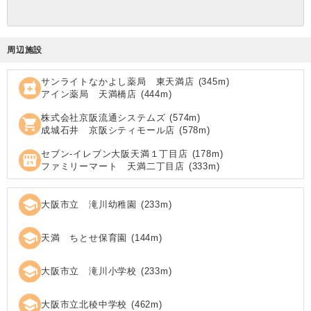
周辺施設
サンライトなかよし薬局 東天満店
(
345
m)
local_pharmacy
アイン薬局 天満橋店
(
444
m)
株式会社京阪流通システムズ
(
574
m)
shopping_cart
成城石井 京阪シティモール店
(
578
m)
セブン‐イレブン大阪天満１丁目店
(
178
m)
local_convenience_store
ファミリーマート 天満二丁目店
(
333
m)
school
大阪市立 滝川幼稚園
(
233
m)
school
天満 ちとせ保育園
(
144
m)
school
大阪市立 滝川小学校
(
233
m)
school
大阪市立北稜中学校
(
462
m)