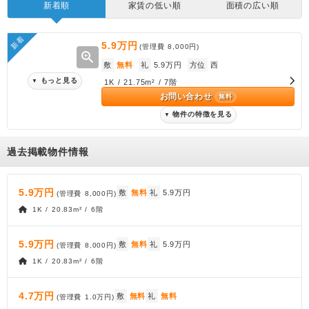
新着順
家賃の低い順
面積の広い順
新着
5.9万円
(管理費
8,000円
)
zoom_in
敷
無料
礼
5.9万円
方位
西
もっと見る
▼
1K / 21.75m² / 7階
お問い合わせ
無料
物件の特徴を見る
▼
過去掲載物件情報
5.9万円
敷
無料
礼
5.9万円
(管理費
8,000円
)
1K / 20.83m² / 6階
5.9万円
敷
無料
礼
5.9万円
(管理費
8,000円
)
1K / 20.83m² / 6階
4.7万円
敷
無料
礼
無料
(管理費
1.0万円
)