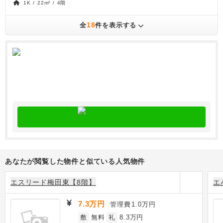
1K / 22m² / 4階
18
全
件を表示する
あなたが閲覧した物件と似ている人気物件
エスリード梅田東【8階】
エ
7.3万円
管理費
1.0万円
敷
無料
礼
8.3万円