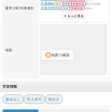
天満橋駅
急行
特急
快速特急
他
1
件
615
m
最寄り駅/列車種別
大阪天満宮駅
快速
快速特急
746
m
もっと見る
▼
地図
地図で確認
location_on
空室情報
敷金なし
即入居可
南向き