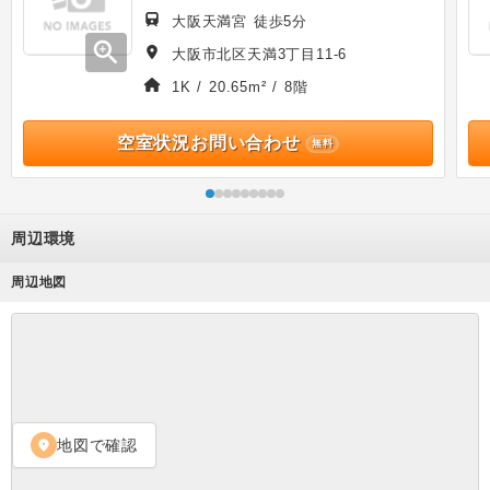
大阪天満宮 徒歩5分
zoom_in
大阪市北区天満3丁目11-6
1K / 20.65m² / 8階
空室状況お問い合わせ
無料
周辺環境
周辺地図
地図で確認
location_on