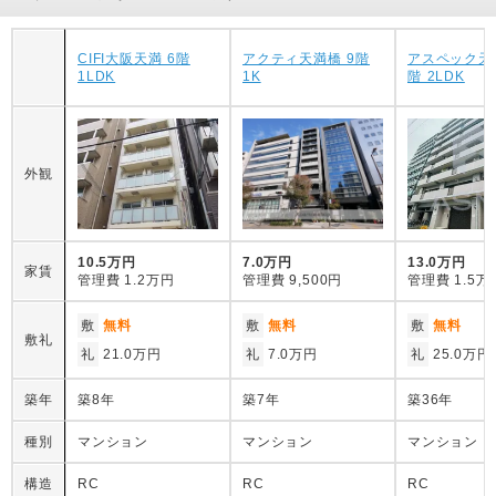
CIFI大阪天満 6階
アクティ天満橋 9階
アスペック天
1LDK
1K
階 2LDK
外観
10.5万円
7.0万円
13.0万円
家賃
管理費
1.2万円
管理費
9,500円
管理費
1.5万
敷
無料
敷
無料
敷
無料
敷礼
礼
21.0万円
礼
7.0万円
礼
25.0万円
築年
築8年
築7年
築36年
種別
マンション
マンション
マンション
構造
RC
RC
RC