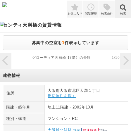
検索
お気に入り
閲覧履歴
検索条件
検索
センティ天満橋
の賃貸情報
1
募集中の空室を
件表示しています
zoom_in
グローディア天満橋【7階】の外観
1
/
10
建物情報
大阪府大阪市北区天満１丁目
住所
周辺物件を探す
階建・築年月
地上11階建
・
2002年10月
種別・構造
マンション
・
RC
大阪城北詰駅
快速
快速特急
529
m