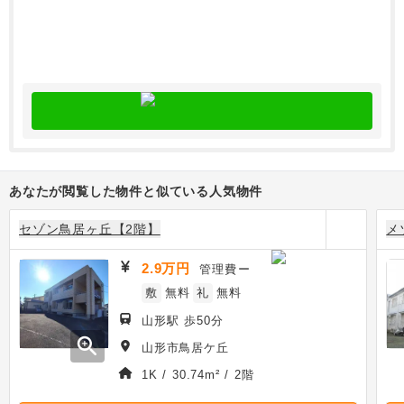
あなたが閲覧した物件と似ている人気物件
セゾン鳥居ヶ丘【2階】
メ
2.9万円
管理費
ー
敷
無料
礼
無料
山形駅 歩50分
zoom_in
山形市鳥居ケ丘
1K / 30.74m² / 2階