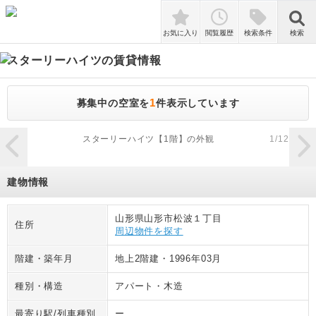
検索
お気に入り
閲覧履歴
検索条件
検索
スターリーハイツ
の賃貸情報
1
募集中の空室を
件表示しています
zoom_in
スターリーハイツ【1階】の外観
1
/
12
建物情報
山形県山形市松波１丁目
住所
周辺物件を探す
階建・築年月
地上2階建
・
1996年03月
種別・構造
アパート
・
木造
最寄り駅/列車種別
ー