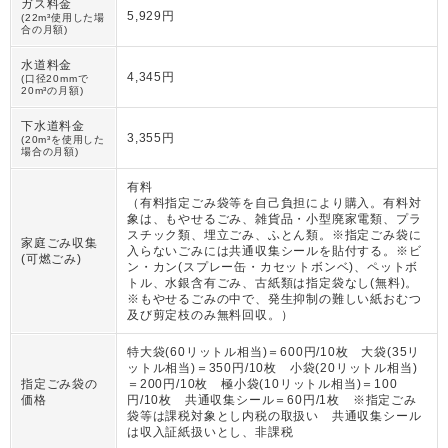
ガス料金
5,929円
(22m³使用した場
合の月額)
水道料金
4,345円
(口径20mmで
20m³の月額)
下水道料金
3,355円
(20m³を使用した
場合の月額)
有料
（
有料指定ごみ袋等を自己負担により購入。有料対
象は、もやせるごみ、雑貨品・小型廃家電類、プラ
スチック類、埋立ごみ、ふとん類。※指定ごみ袋に
家庭ごみ収集
入らないごみには共通収集シールを貼付する。※ビ
(可燃ごみ)
ン・カン(スプレー缶・カセットボンベ)、ペットボ
トル、水銀含有ごみ、古紙類は指定袋なし(無料)。
※もやせるごみの中で、発生抑制の難しい紙おむつ
及び剪定枝のみ無料回収。
）
特大袋(60リットル相当)＝600円/10枚 大袋(35リ
ットル相当)＝350円/10枚 小袋(20リットル相当)
指定ごみ袋の
＝200円/10枚 極小袋(10リットル相当)＝100
価格
円/10枚 共通収集シール＝60円/1枚 ※指定ごみ
袋等は課税対象とし内税の取扱い 共通収集シール
は収入証紙扱いとし、非課税