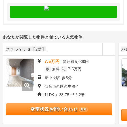
あなたが閲覧した物件と似ている人気物件
ステラＹＪＳ【2階】
パ
7.5万円
管理費
5,000円
敷
無料
礼
7.5万円
泉中央駅 歩5分
zoom_in
仙台市泉区泉中央４
1LDK / 38.75m² / 2階
空室状況お問い合わせ
無料