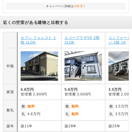
キャンペーン詳細は
コチラ！
近くの空室がある建物と比較する
セブン フォレスト 1
エコープラザVII 2階
コンフォート
階 1LDK
2LDK
ジ 1階 1K
外観
4.8万円
5.6万円
3.5万円
家賃
管理費
2,900円
管理費
3,000円
管理費
2,00
敷
無料
敷
無料
敷
3.5万円
敷礼
礼
4.8万円
礼
無料
礼
3.5万円
築年
築11年
築28年
築25年