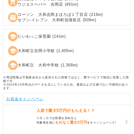
shopping_cart
ウジエスーパー 吉岡店
(
491
m)
ローソン 大和吉岡まほろば１丁目店
(
219
m)
local_convenience_store
セブン‐イレブン 大和町役場前店
(
509
m)
school
たいわっこ保育園
(
141
m)
school
大和町立吉岡小学校
(
1,405
m)
school
大和町立 大和中学校
(
1,368
m)
※周辺情報は不動産会社から提供された情報ではなく、弊サービスで独自に収集した情
報です。
※2024年10月時点のデータを元にしているため、最新および正確でない可能性があり
ます。
お祝金キャンペーン
入居で
最大5万円
がもらえる！？
スモッカでお部屋を決めると
もれなく
最大5万円
対象者全員に
をキャッシュバック!