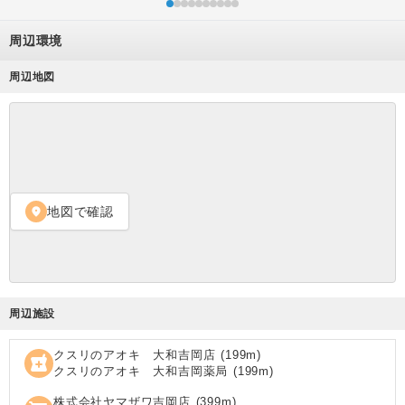
周辺環境
周辺地図
地図で確認
location_on
周辺施設
クスリのアオキ 大和吉岡店
(
199
m)
local_pharmacy
クスリのアオキ 大和吉岡薬局
(
199
m)
株式会社ヤマザワ吉岡店
(
399
m)