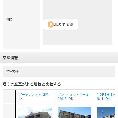
地図
地図で確認
location_on
空室情報
空室0件
近くの空室がある建物と比較する
ガーデンさくら 2階
プレ トロットワール
NORTH BAS
1K
2階 2LDK
階 1LDK