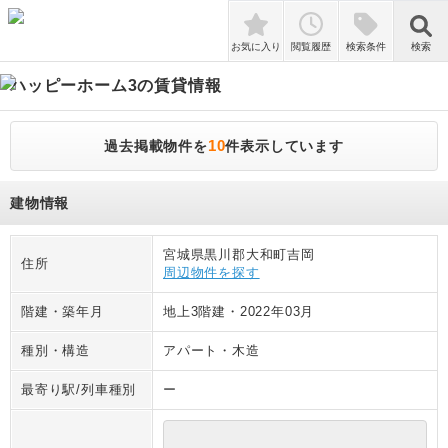
検索
お気に入り
閲覧履歴
検索条件
検索
ハッピーホーム3
の賃貸情報
10
過去掲載物件を
件表示しています
建物情報
宮城県黒川郡大和町吉岡
住所
周辺物件を探す
階建・築年月
地上3階建
・
2022年03月
種別・構造
アパート
・
木造
最寄り駅/列車種別
ー