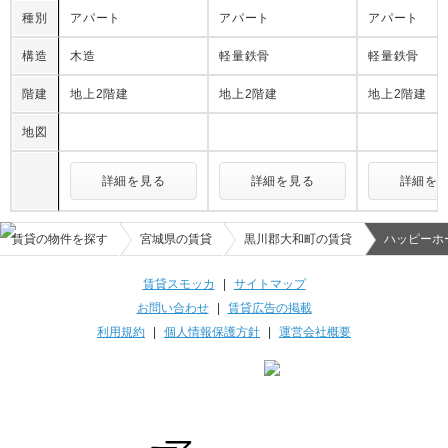
種別
アパート
アパート
アパート
構造
木造
軽量鉄骨
軽量鉄骨
階建
地上2階建
地上2階建
地上2階建
地図
詳細を見る
詳細を見る
詳細を
賃貸の物件を探す
宮城県の賃貸
黒川郡大和町の賃貸
ハッピーホ
賃貸スモッカ
|
サイトマップ
お問い合わせ
|
賃貸広告の掲載
利用規約
|
個人情報保護方針
|
運営会社概要