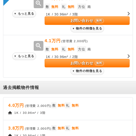
zoom_in
敷
無料
礼
無料
方位
南
もっと見る
▼
1K / 30.96m² / 3階
お問い合わせ
無料
物件の特徴を見る
▼
4.1万円
(管理費
2,000円
)
zoom_in
敷
無料
礼
無料
方位
南
もっと見る
▼
1K / 30.96m² / 2階
お問い合わせ
無料
物件の特徴を見る
▼
過去掲載物件情報
4.0万円
敷
無料
礼
無料
(管理費
2,000円
)
1K / 30.96m² / 3階
3.8万円
敷
無料
礼
無料
(管理費
2,000円
)
1K / 30.96m² / 1階