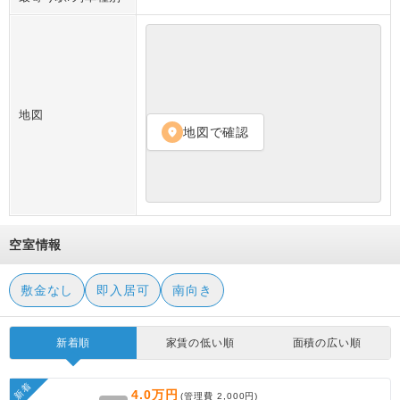
地図
地図で確認
location_on
空室情報
敷金なし
即入居可
南向き
新着順
家賃の低い順
面積の広い順
新着
4.0万円
(管理費
2,000円
)