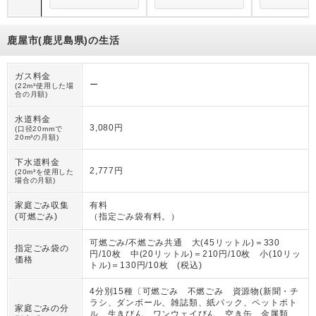
鹿屋市(鹿児島県)の生活
ガス料金
ー
(22m³使用した場
合の月額)
水道料金
3,080円
(口径20mmで
20m³の月額)
下水道料金
2,777円
(20m³を使用した
場合の月額)
家庭ごみ収集
有料
(可燃ごみ)
（
指定ごみ袋有料。
）
可燃ごみ/不燃ごみ共通 大(45リットル)＝330
指定ごみ袋の
円/10枚 中(20リットル)＝210円/10枚 小(10リッ
価格
トル)＝130円/10枚 (税込)
4分別15種〔可燃ごみ 不燃ごみ 資源物(新聞・チ
ラシ、ダンボール、雑誌類、紙パック、ペットボト
家庭ごみの分
ル、生きびん、ワンウェイびん、空き缶、金属類、