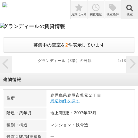
検索
お気に入り
閲覧履歴
検索条件
検索
グランディール
の賃貸情報
2
募集中の空室を
件表示しています
zoom_in
グランディール【3階】の外観
1
/
18
建物情報
鹿児島県鹿屋市札元２丁目
住所
周辺物件を探す
階建・築年月
地上3階建
・
2007年03月
種別・構造
マンション
・
鉄骨造
最寄り駅/列車種別
ー