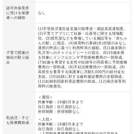
認可外保育所
に預ける保護
なし
者への補助
(1)不登校児童生徒支援の指導員・相談員派遣制度。
(2)子育てアプリにて妊娠・出産等に関する情報配
信。(3)授乳室などを整備している施設等を「赤ちゃ
んの駅」に指定。(4)保育料の寡婦(夫)控除のみなし
適用の申請に基づく利用料等の減額。(5)1歳未満の
子育て関連の
乳児等へのチャイルドシートの貸出。(6)19歳未満
独自の取り組
を対象にインフルエンザ予防接種費用の一部助成。
み
(7)妊娠を希望する女性や妊婦等の同居者に予防接種
費用の一部助成。(8)不妊治療費用の一部助成。(9)
高校生を養育する保護者に月額5,000円の給付金を
支給。(10)妊婦に対する歯科健診費用の全額助成。
(11)妊婦初回産科受診費用の助成。(12)病児保育利
用料の無償化。
＜通院＞
対象年齢：
18歳3月末まで
自己負担：
自己負担なし
所得制限：
所得制限なし
乳幼児・子ど
＜入院＞
も医療費助成
対象年齢：
18歳3月末まで
自己負担：
自己負担なし
（
入院時食事療養費の標準負担額の自己負担あ