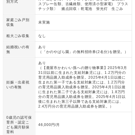
別方式
スプレー缶類、古繊維類、使用済小型家電) プラス
チック類〕 拠点回収：乾電池 蛍光灯 生ごみ
家庭ごみ戸別
未実施
収集
粗大ごみ収集
なし
結婚祝いの有
あり
無
（
「かのやばら園」の無料招待券(2名分)を贈呈。
）
あり
（
【鹿屋市かわいい孫への贈り物事業】2025年3月
31日以前に生まれた支給対象児には、1.2万円分の
育児用品購入助成券を贈呈。2025年4月1日以後に
妊娠・出産祝
生まれた第一子である支給対象児には、1.2万円分
いの有無
の育児用品購入助成券を贈呈。2025年4月1日以後
に生まれた第二子である支給対象児には、1.8万円
分の育児用品購入助成券を贈呈。2025年4月1日以
後に生まれた第三子以降である支給対象児には、
2.4万円分の育児用品購入助成券を贈呈。
）
0歳児の認可保
育所・認定こ
46,000円/月
ども園月額保
育料