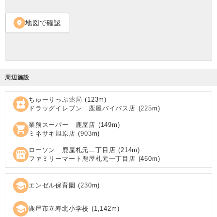
地図で確認
location_on
周辺施設
ちゅーりっぷ薬局
(
123
m)
local_pharmacy
ドラッグイレブン 鹿屋バイパス店
(
225
m)
業務スーパー 鹿屋店
(
149
m)
shopping_cart
ミネサキ旭原店
(
903
m)
ローソン 鹿屋札元二丁目店
(
214
m)
local_convenience_store
ファミリーマート鹿屋札元一丁目店
(
460
m)
school
エンゼル保育園
(
230
m)
school
鹿屋市立寿北小学校
(
1,142
m)