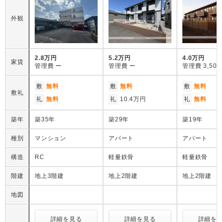
外観
2.8万円
5.2万円
4.0万円
家賃
管理費
ー
管理費
ー
管理費
3,50
敷
無料
敷
無料
敷
無料
敷礼
礼
無料
礼
10.4万円
礼
無料
築年
築35年
築29年
築19年
種別
マンション
アパート
アパート
構造
RC
軽量鉄骨
軽量鉄骨
階建
地上3階建
地上2階建
地上2階建
地図
詳細を見る
詳細を見る
詳細を