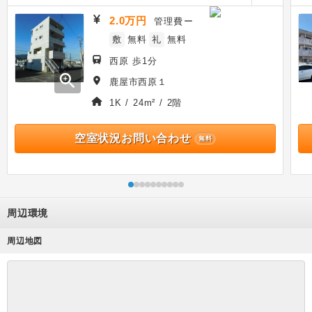
2.0万円
管理費
ー
敷
無料
礼
無料
西原 歩1分
zoom_in
鹿屋市西原１
1K / 24m² / 2階
空室状況お問い合わせ
無料
周辺環境
周辺地図