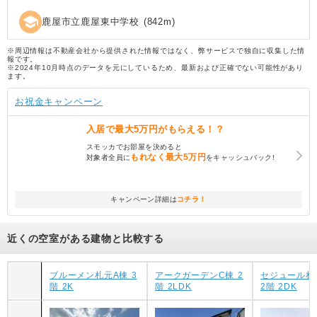
school
鹿屋市立鹿屋東中学校
(
842
m)
※周辺情報は不動産会社から提供された情報ではなく、弊サービスで独自に収集した情
報です。
※2024年10月時点のデータを元にしているため、最新および正確でない可能性があり
ます。
お祝金キャンペーン
入居で
最大5万円
がもらえる！？
スモッカでお部屋を決めると
もれなく
最大5万円
対象者全員に
をキャッシュバック!
キャンペーン詳細は
コチラ！
近くの空室がある建物と比較する
ブルーメン札元A棟 3
アークガーデンC棟 2
セジュール札
階 2K
階 2LDK
2階 2DK