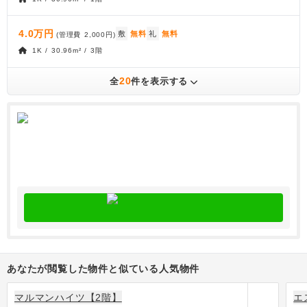
4.0万円
敷
無料
礼
無料
(管理費
2,000円
)
1K / 30.96m² / 3階
20
全
件を表示する
あなたが閲覧した物件と似ている人気物件
マルマンハイツ【2階】
エ