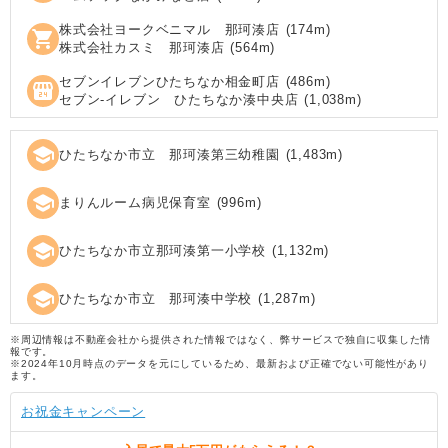
株式会社ヨークベニマル 那珂湊店
(
174
m)
shopping_cart
株式会社カスミ 那珂湊店
(
564
m)
セブンイレブンひたちなか相金町店
(
486
m)
local_convenience_store
セブン‐イレブン ひたちなか湊中央店
(
1,038
m)
school
ひたちなか市立 那珂湊第三幼稚園
(
1,483
m)
school
まりんルーム病児保育室
(
996
m)
school
ひたちなか市立那珂湊第一小学校
(
1,132
m)
school
ひたちなか市立 那珂湊中学校
(
1,287
m)
※周辺情報は不動産会社から提供された情報ではなく、弊サービスで独自に収集した情
報です。
※2024年10月時点のデータを元にしているため、最新および正確でない可能性があり
ます。
お祝金キャンペーン