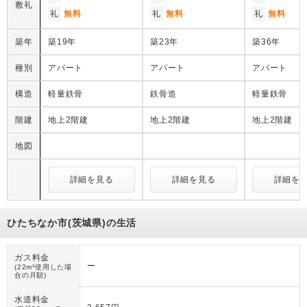
敷礼
礼
無料
礼
無料
礼
無料
築年
築19年
築23年
築36年
種別
アパート
アパート
アパート
構造
軽量鉄骨
鉄骨造
軽量鉄骨
階建
地上2階建
地上2階建
地上2階建
地図
詳細を見る
詳細を見る
詳細を
ひたちなか市(茨城県)の生活
ガス料金
ー
(22m³使用した場
合の月額)
水道料金