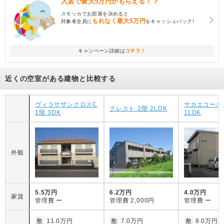
入居で
最大5万円
がもらえる！？
スモッカでお部屋を決めると
もれなく
最大5万円
対象者全員に
をキャッシュバック!
キャンペーン詳細は
コチラ！
近くの空室がある建物と比較する
ヴィラサザンクロスC
サカエコーポ 
クレスト 2階 2LDK
1階 3DK
1LDK
外観
5.5万円
6.2万円
4.0万円
家賃
管理費
ー
管理費
2,000円
管理費
ー
敷
11.0万円
敷
7.0万円
敷
8.0万円