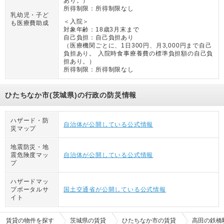
あり。
）
所得制限：
所得制限なし
乳幼児・子ど
＜入院＞
も医療費助成
対象年齢：
18歳3月末まで
自己負担：
自己負担あり
（
医療機関ごとに、1日300円、月3,000円まで自己
負担あり。 入院時食事療養費の標準負担額の自己負
担あり。
）
所得制限：
所得制限なし
ひたちなか市(茨城県)の行政の防災情報
ハザード・防
自治体が公開している公式情報
災マップ
地震防災・地
震危険度マッ
自治体が公開している公式情報
プ
ハザードマッ
プポータルサ
国土交通省が公開している公式情報
イト
賃貸の物件を探す
茨城県の賃貸
ひたちなか市の賃貸
高田の鉄橋