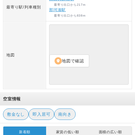
最寄り出口
から
217
m
最寄り駅/列車種別
那珂湊駅
最寄り出口
から
838
m
地図
地図で確認
location_on
空室情報
敷金なし
即入居可
南向き
新着順
家賃の低い順
面積の広い順