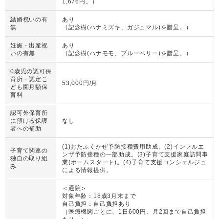
1,676円。
）
結婚祝いの有
あり
無
（
記念樹(ハナミズキ、ガジュマル)を贈呈。
）
妊娠・出産祝
あり
いの有無
（
記念樹(ハナモモ、ブルーベリー)を贈呈。
）
0歳児の認可保
育所・認定こ
53,000円/月
ども園月額保
育料
認可外保育所
に預ける保護
なし
者への補助
(1)おたふくかぜ予防接種費用助成。(2)インフルエ
子育て関連の
ンザ予防接種の一部助成。(3)子育て支援家庭訪問事
独自の取り組
業(ホームスタート)。(4)子育て支援コンシェルジュ
み
による情報提供。
＜通院＞
対象年齢：
18歳3月末まで
自己負担：
自己負担あり
（
医療機関ごとに、1日600円、月2回まで自己負担