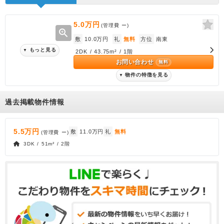
5.0万円
(管理費
ー
)
zoom_in
敷
10.0万円
礼
無料
方位
南東
もっと見る
▼
2DK / 43.75m² / 1階
お問い合わせ
無料
物件の特徴を見る
▼
過去掲載物件情報
5.5万円
敷
11.0万円
礼
無料
(管理費
ー
)
3DK / 51m² / 2階