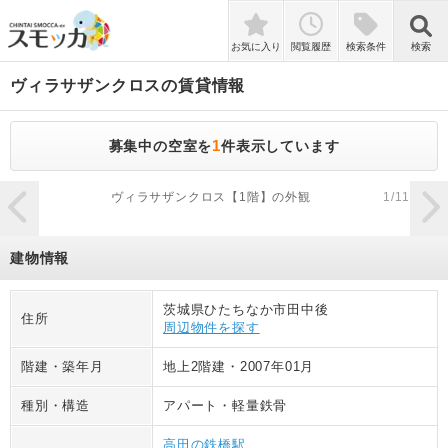
検索
お気に入り
閲覧履歴
検索条件
検索
ヴィラサザンクロス
の賃貸情報
1
募集中の空室を
件表示しています
zoom_in
ヴィラサザンクロス【1階】の外観
1
/
11
建物情報
茨城県ひたちなか市田中後
住所
周辺物件を探す
階建・築年月
地上2階建
・
2007年01月
種別・構造
アパート
・
軽量鉄骨
高田の鉄橋駅