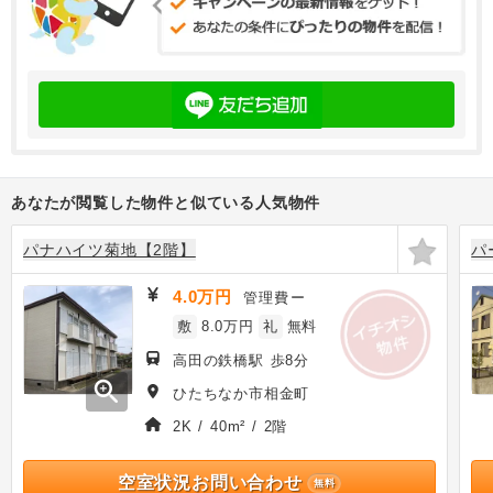
あなたが閲覧した物件と似ている人気物件
パナハイツ菊地【2階】
パ
4.0万円
管理費
ー
敷
8.0万円
礼
無料
高田の鉄橋駅 歩8分
zoom_in
ひたちなか市相金町
2K / 40m² / 2階
空室状況お問い合わせ
無料