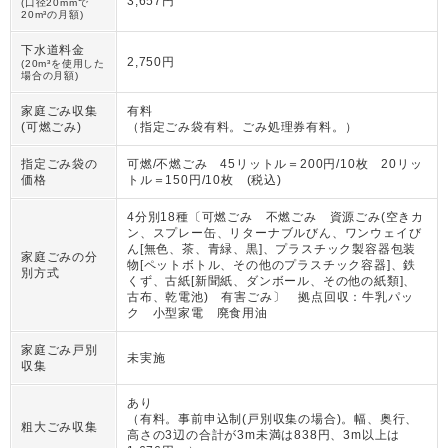
3,657円
(口径20mmで
20m³の月額)
下水道料金
2,750円
(20m³を使用した
場合の月額)
家庭ごみ収集
有料
(可燃ごみ)
（
指定ごみ袋有料。ごみ処理券有料。
）
指定ごみ袋の
可燃/不燃ごみ 45リットル＝200円/10枚 20リッ
価格
トル＝150円/10枚 (税込)
4分別18種〔可燃ごみ 不燃ごみ 資源ごみ(空きカ
ン、スプレー缶、リターナブルびん、ワンウェイび
ん[無色、茶、青緑、黒]、プラスチック製容器包装
家庭ごみの分
物[ペットボトル、その他のプラスチック容器]、鉄
別方式
くず、古紙[新聞紙、ダンボール、その他の紙類]、
古布、乾電池) 有害ごみ〕 拠点回収：牛乳パッ
ク 小型家電 廃食用油
家庭ごみ戸別
未実施
収集
あり
（
有料。事前申込制(戸別収集の場合)。幅、奥行、
粗大ごみ収集
高さの3辺の合計が3m未満は838円、3m以上は