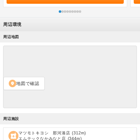
周辺環境
周辺地図
地図で確認
location_on
周辺施設
マツモトキヨシ 那河湊店
(
312
m)
local_pharmacy
エムテックなかみなと店
(
344
m)