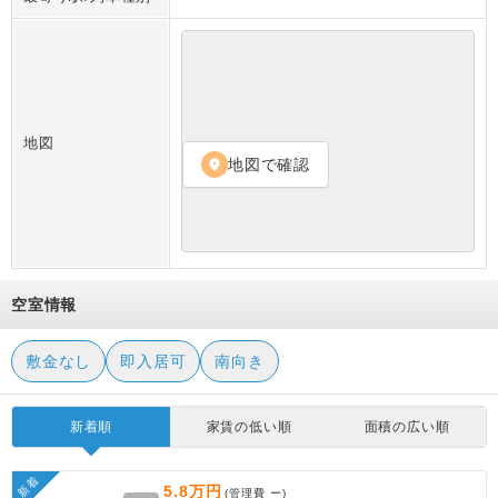
地図
地図で確認
location_on
空室情報
敷金なし
即入居可
南向き
新着順
家賃の低い順
面積の広い順
新着
5.8万円
(管理費
ー
)