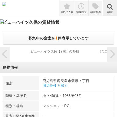
検索
お気に入り
閲覧履歴
検索条件
検索
ビューハイツ久保
の賃貸情報
1
募集中の空室を
件表示しています
zoom_in
ビューハイツ久保【2階】の外観
1
/
12
建物情報
鹿児島県鹿児島市紫原７丁目
住所
周辺物件を探す
階建・築年月
地上4階建
・
1985年03月
種別・構造
マンション
・
RC
最寄り駅/列車種別
ー