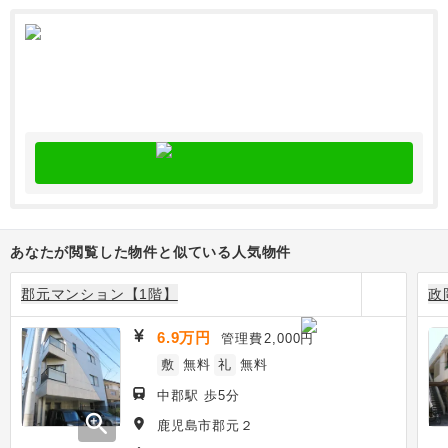
あなたが閲覧した物件と似ている人気物件
郡元マンション【1階】
政
6.9万円
管理費
2,000円
敷
無料
礼
無料
中郡駅 歩5分
zoom_in
鹿児島市郡元２