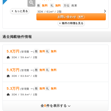
zoom_in
敷
無料
礼
無料
方位
南東
もっと見る
▼
3DK / 61m² / 2階
お問い合わせ
無料
物件の特徴を見る
▼
過去掲載物件情報
5.8万円
敷
無料
礼
無料
(管理費
ー
)
3DK / 59.4m² / 2階
5.9万円
敷
無料
礼
無料
(管理費
ー
)
3DK / 63.6m² / 1階
5.3万円
敷
無料
礼
無料
(管理費
ー
)
3DK / 59.4m² / 1階
8
全
件を表示する