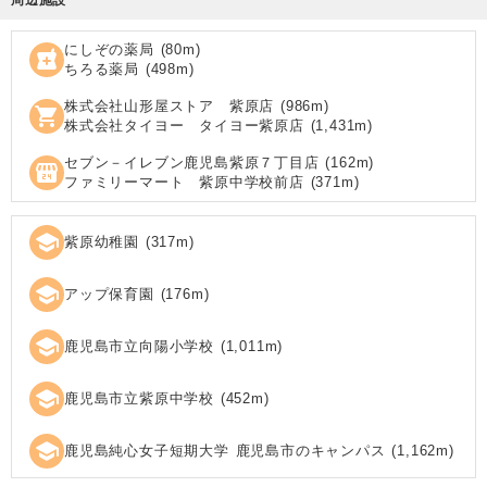
にしぞの薬局
(
80
m)
local_pharmacy
ちろる薬局
(
498
m)
株式会社山形屋ストア 紫原店
(
986
m)
shopping_cart
株式会社タイヨー タイヨー紫原店
(
1,431
m)
セブン－イレブン鹿児島紫原７丁目店
(
162
m)
local_convenience_store
ファミリーマート 紫原中学校前店
(
371
m)
school
紫原幼稚園
(
317
m)
school
アップ保育園
(
176
m)
school
鹿児島市立向陽小学校
(
1,011
m)
school
鹿児島市立紫原中学校
(
452
m)
school
鹿児島純心女子短期大学 鹿児島市のキャンパス
(
1,162
m)