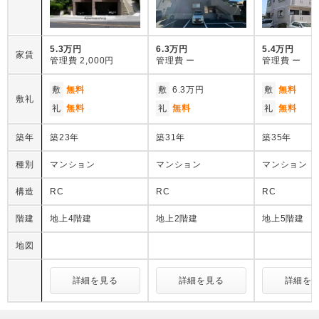
5.3万円
6.3万円
5.4万円
家賃
管理費
2,000円
管理費
ー
管理費
ー
敷
無料
敷
6.3万円
敷
無料
敷礼
礼
無料
礼
無料
礼
無料
築年
築23年
築31年
築35年
種別
マンション
マンション
マンション
構造
RC
RC
RC
階建
地上4階建
地上2階建
地上5階建
地図
詳細を見る
詳細を見る
詳細を