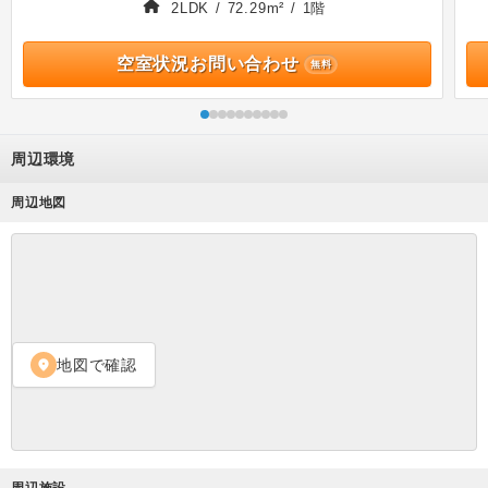
2LDK / 72.29m² / 1階
空室状況お問い合わせ
無料
周辺環境
周辺地図
地図で確認
location_on
周辺施設