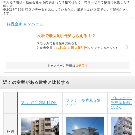
※周辺情報は不動産会社から提供された情報ではなく、弊サービスで独自に収集した情
報です。
※2024年10月時点のデータを元にしているため、最新および正確でない可能性があり
ます。
お祝金キャンペーン
入居で
最大5万円
がもらえる！？
スモッカでお部屋を決めると
もれなく
最大5万円
対象者全員に
をキャッシュバック!
キャンペーン詳細は
コチラ！
近くの空室がある建物と比較する
プレステージ
ファミール紫原 2階
アルゴ21 2階 1LDK
児島参番館 1
2LDK
1LDK
外観