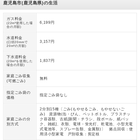
鹿児島市(鹿児島県)の生活
ガス料金
6,199円
(22m³使用した場
合の月額)
水道料金
3,157円
(口径20mmで
20m³の月額)
下水道料金
1,837円
(20m³を使用した
場合の月額)
家庭ごみ収集
無料
(可燃ごみ)
指定ごみ袋の
指定ごみ袋なし
価格
2分別15種〔ごみ(もやせるごみ、もやせないご
み) 資源物(缶・びん、ペットボトル、プラスチッ
家庭ごみの分
ク容器類、古紙[新聞・チラシ、段ボール、紙パッ
別方式
ク、雑紙]、衣類、電球・蛍光灯、乾電池、小型充電
式電池等、スプレー缶類、金属類)〕 拠点回収：使
用済小型家電 戸別収集：剪定枝