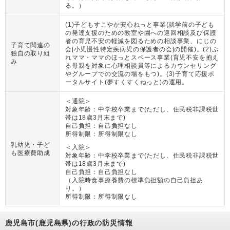
る。
）
(1)子どもすこやか安心ねっと事業(就学前の子ども
の発達支援のための教室や園への巡回相談及び保護
者の育児不安の軽減を図るための相談事業、にじの
子育て関連の
会[小児慢性特定疾病児の保護者の会]の開催)。(2)ぷ
独自の取り組
れママ・ママのほっとスペース事業(育児不安を抱え
み
る母親を対象に心理相談員等によるカウンセリング
やグループでの交流の場をもつ)。(3)子育て応援ポ
ータルサイト(夢すくすくねっと)の運用。
＜通院＞
対象年齢：
中学校卒業まで(ただし、住民税非課税世
帯は18歳3月末まで)
自己負担：
自己負担なし
所得制限：
所得制限なし
乳幼児・子ど
＜入院＞
も医療費助成
対象年齢：
中学校卒業まで(ただし、住民税非課税世
帯は18歳3月末まで)
自己負担：
自己負担なし
（
入院時食事療養費の標準負担額の自己負担あ
り。
）
所得制限：
所得制限なし
鹿児島市(鹿児島県)の行政の防災情報