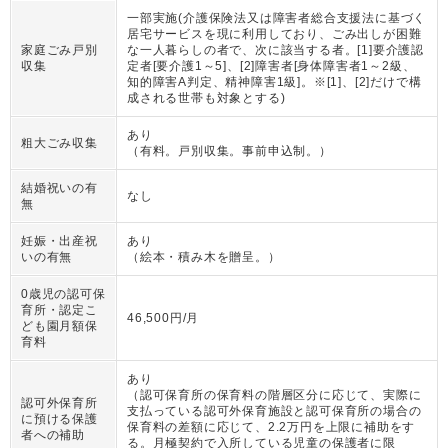
一部実施(介護保険法又は障害者総合支援法に基づく
居宅サービスを現に利用しており、ごみ出しが困難
家庭ごみ戸別
な一人暮らしの者で、次に該当する者。[1]要介護認
収集
定者[要介護1～5]、[2]障害者[身体障害者1～2級、
知的障害A判定、精神障害1級]。※[1]、[2]だけで構
成される世帯も対象とする)
あり
粗大ごみ収集
（
有料。戸別収集。事前申込制。
）
結婚祝いの有
なし
無
妊娠・出産祝
あり
いの有無
（
絵本・積み木を贈呈。
）
0歳児の認可保
育所・認定こ
46,500円/月
ども園月額保
育料
あり
（
認可保育所の保育料の階層区分に応じて、実際に
認可外保育所
支払っている認可外保育施設と認可保育所の場合の
に預ける保護
保育料の差額に応じて、2.2万円を上限に補助をす
者への補助
る。月極契約で入所している児童の保護者に限