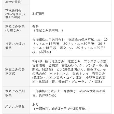
20m³の月額)
下水道料金
3,575円
(20m³を使用した
場合の月額)
家庭ごみ収集
有料
(可燃ごみ)
（
指定ごみ袋有料。
）
市場価格に手数料含む ※証紙の価格可燃ごみ 10
指定ごみ袋の
リットル＝15円/枚 20リットル＝30円/枚 30リ
価格
ットル＝45円/枚 埋立ごみ 20リットル＝30円/
枚 (非課税)
9分別15種〔可燃ごみ 埋立ごみ プラスチック製
容器包装 金属類 古紙(紙パック、ダンボール、新
家庭ごみの分
聞紙、雑誌類) ビン(無色透明びん、茶色びん、そ
別方式
の他の色) ペットボトル 白色トレイ 有害ごみ
(乾電池・ボタン電池・コイン電池・小型充電式電
池・体温計・鏡、蛍光灯・グローランプ・電球)〕
家庭ごみ戸別
一部実施(65歳以上・身体障がい者のみ世帯等の場
収集
合。資源物のみ)
あり
粗大ごみ収集
（
一部無料。市内2ヶ所で年2回実施。
）