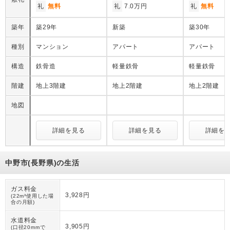
礼
無料
礼
7.0万円
礼
無料
築年
築29年
新築
築30年
種別
マンション
アパート
アパート
構造
鉄骨造
軽量鉄骨
軽量鉄骨
階建
地上3階建
地上2階建
地上2階建
地図
詳細を見る
詳細を見る
詳細を
中野市(長野県)の生活
ガス料金
3,928円
(22m³使用した場
合の月額)
水道料金
3,905円
(口径20mmで