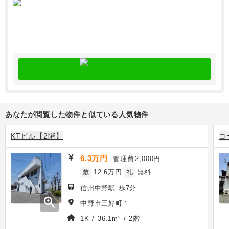
あなたが閲覧した物件と似ている人気物件
KTビル【2階】
コ
6.3万円
管理費
2,000円
敷
12.6万円
礼
無料
信州中野駅 歩7分
zoom_in
中野市三好町１
1K / 36.1m² / 2階