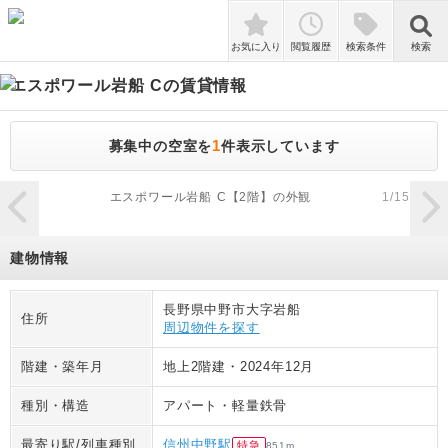
検索
お気に入り
閲覧履歴
検索条件
検索
エスポワール岩船 C
の賃貸情報
1
募集中の空室を
件表示しています
zoom_in
エスポワール岩船 C【2階】の外観
1
/
15
建物情報
長野県中野市大字岩船
住所
周辺物件を探す
階建・築年月
地上2階建
・
2024年12月
種別・構造
アパート
・
軽量鉄骨
最寄り駅/列車種別
信州中野駅
特急
851
m