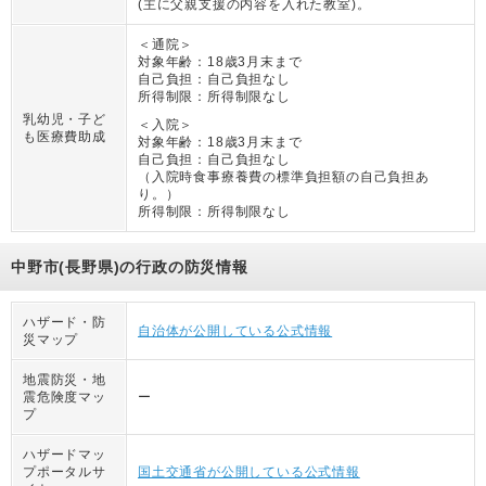
(主に父親支援の内容を入れた教室)。
＜通院＞
対象年齢：
18歳3月末まで
自己負担：
自己負担なし
所得制限：
所得制限なし
乳幼児・子ど
＜入院＞
も医療費助成
対象年齢：
18歳3月末まで
自己負担：
自己負担なし
（
入院時食事療養費の標準負担額の自己負担あ
り。
）
所得制限：
所得制限なし
中野市(長野県)の行政の防災情報
ハザード・防
自治体が公開している公式情報
災マップ
地震防災・地
震危険度マッ
ー
プ
ハザードマッ
プポータルサ
国土交通省が公開している公式情報