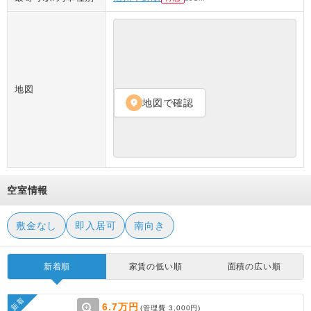
地図
地図で確認
location_on
空室情報
敷金なし
即入居可
南向き
新着順
家賃の低い順
面積の広い順
新着
zoom_in
6.7万円
(管理費
3,000円
)