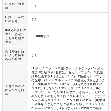
結婚祝いの有
なし
無
妊娠・出産祝
なし
いの有無
0歳児の認可保
育所・認定こ
51,800円/月
ども園月額保
育料
認可外保育所
に預ける保護
なし
者への補助
(1)ブックスタート事業(ファーストブック-7ヶ月児
健診時に絵本を2冊贈呈。セカンドブック-3歳児健
診時に絵本を1冊贈呈)。(2)子育て応援ガイドブック
の配布。(3)インフルエンザ予防接種及びおたふくか
ぜ予防接種費用の一部助成。(4)新生児聴覚検査の一
子育て関連の
部助成。(5)なかの子育て応援アプリの導入。(6)
独自の取り組
「歯っぴー親子むし歯予防教室」を開催し、乳幼児
み
期から親子のむし歯予防に取り組んでいる。(7)オプ
ショナル新生児スクリーニング検査の助成。(8)中野
市健康をこどもにつなぐ事業～葉酸サプリメント配
布事業～の実施。(9)もうすぐパパママ教室の開催