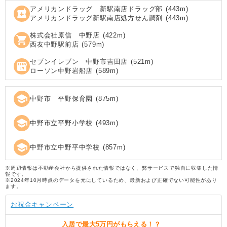
アメリカンドラッグ 新駅南店ドラッグ部
(
443
m)
local_pharmacy
アメリカンドラッグ新駅南店処方せん調剤
(
443
m)
株式会社原信 中野店
(
422
m)
shopping_cart
西友中野駅前店
(
579
m)
セブンイレブン 中野市吉田店
(
521
m)
local_convenience_store
ローソン中野岩船店
(
589
m)
school
中野市 平野保育園
(
875
m)
school
中野市立平野小学校
(
493
m)
school
中野市立中野平中学校
(
857
m)
※周辺情報は不動産会社から提供された情報ではなく、弊サービスで独自に収集した情
報です。
※2024年10月時点のデータを元にしているため、最新および正確でない可能性があり
ます。
お祝金キャンペーン
入居で
最大5万円
がもらえる！？