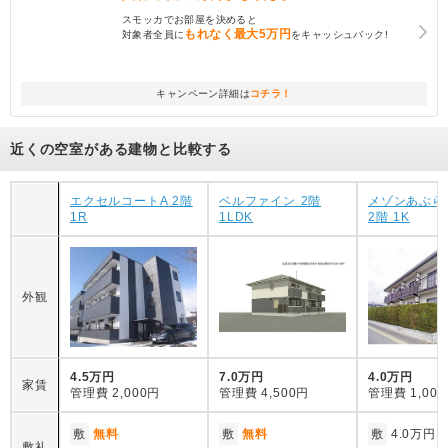
スモッカでお部屋を決めると
もれなく
最大5万円
対象者全員に
をキャッシュバック!
キャンペーン詳細は
コチラ！
近くの空室がある建物と比較する
エクセルコートA 2階
ベルファイン 2階
メゾンあぶら
1R
1LDK
2階 1K
外観
4.5万円
7.0万円
4.0万円
家賃
管理費
2,000円
管理費
4,500円
管理費
1,00
敷
無料
敷
無料
敷
4.0万円
敷礼