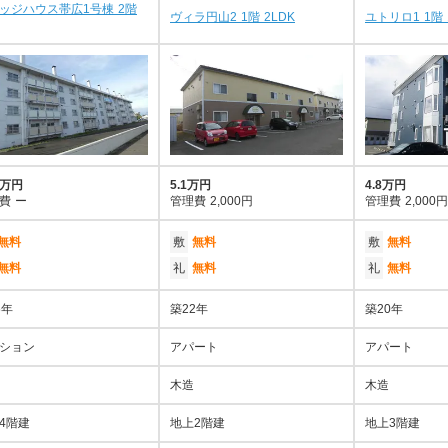
ッジハウス帯広1号棟 2階
ヴィラ円山2 1階 2LDK
ユトリロ1 1階 
7万円
5.1万円
4.8万円
費
ー
管理費
2,000円
管理費
2,000円
無料
敷
無料
敷
無料
無料
礼
無料
礼
無料
6年
築22年
築20年
ション
アパート
アパート
木造
木造
4階建
地上2階建
地上3階建