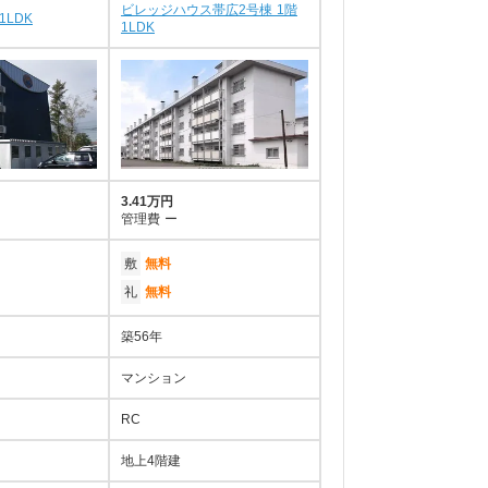
ビレッジハウス帯広2号棟 1階
1LDK
1LDK
3.41万円
管理費
ー
敷
無料
礼
無料
築56年
マンション
RC
地上4階建