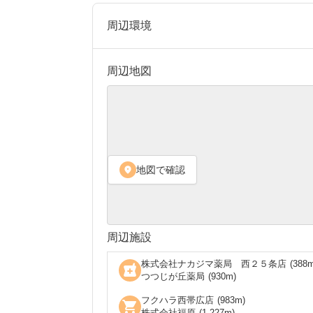
周辺環境
周辺地図
地図で確認
location_on
周辺施設
株式会社ナカジマ薬局 西２５条店
(
388
m
local_pharmacy
つつじが丘薬局
(
930
m)
フクハラ西帯広店
(
983
m)
shopping_cart
株式会社福原
(
1,227
m)