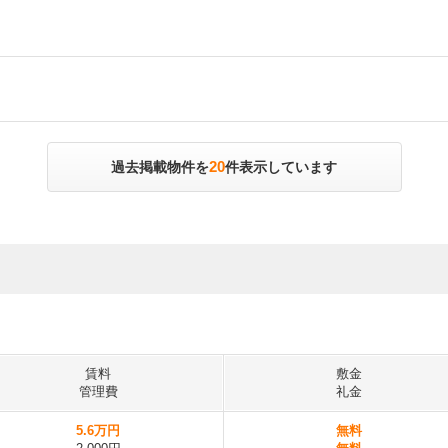
20
過去掲載物件を
件表示しています
賃料
敷金
管理費
礼金
5.6万円
無料