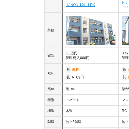
ビレ
HANON 1階 1LDK
1DK
外観
6.3万円
3.4
家賃
管理費
2,000円
管理
敷
無料
敷
敷礼
礼
6.3万円
礼
築年
築1年
築5
種別
アパート
マン
構造
木造
RC
階建
地上3階建
地上