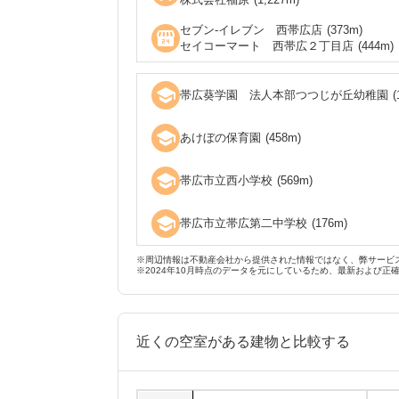
セブン‐イレブン 西帯広店
(
373
m)
local_convenience_store
セイコーマート 西帯広２丁目店
(
444
m)
school
帯広葵学園 法人本部つつじが丘幼稚園
(
school
あけぼの保育園
(
458
m)
school
帯広市立西小学校
(
569
m)
school
帯広市立帯広第二中学校
(
176
m)
※周辺情報は不動産会社から提供された情報ではなく、弊サービ
※2024年10月時点のデータを元にしているため、最新および正
近くの空室がある建物と比較する