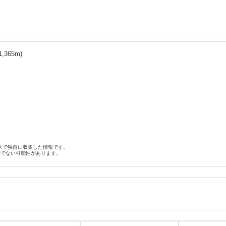
1,365
m)
スで独自に収集した情報です。
確でない可能性があります。