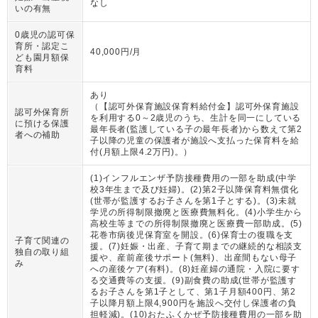
なし
いの有無
0歳児の認可保
育所・認定こ
40,000円/月
ども園月額保
育料
あり
（
【認可外保育施設保育料給付金】認可外保育施設
認可外保育所
を利用する0～2歳児のうち、生計を同一にしている
に預ける保護
最年長者(監護している子の最年長者)から数えて第2
者への補助
子以降の児童の保護者が施設へ支払った保育料を給
付(月額上限4.2万円)。
）
(1)インフルエンザ予防接種費用の一部を助成(中学
校3年生まで及び妊婦)。(2)第2子以降保育料無償化
(世帯が監護するお子さんを第1子とする)。(3)未就
学児の所得制限撤廃と医療費無料化。(4)小学生から
高校生等までの所得制限撤廃と医療費一部助成。(5)
花巻市病後児保育室を開設。(6)保育士の復職を支
子育て関連の
援。(7)妊娠・出産、子育て期までの継続的な相談支
独自の取り組
援や、産前産後サポート(無料)、出産間もない母子
み
への産後ケア(有料)。(8)妊産婦の通院・入院に要す
る交通費等の支援。(9)副食費の助成(世帯が監護す
るお子さんを第1子として、第1子月額400円、第2
子以降月額上限4,900円を施設へ交付し保護者の負
担軽減)。(10)おたふくかぜ予防接種費用の一部を助