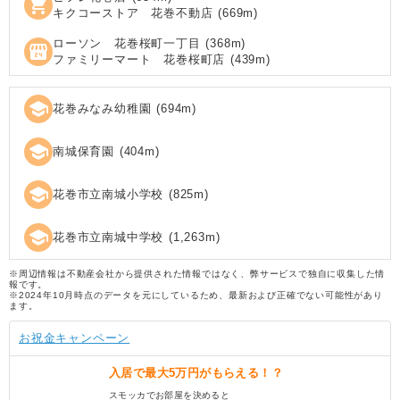
shopping_cart
キクコーストア 花巻不動店
(
669
m)
ローソン 花巻桜町一丁目
(
368
m)
local_convenience_store
ファミリーマート 花巻桜町店
(
439
m)
school
花巻みなみ幼稚園
(
694
m)
school
南城保育園
(
404
m)
school
花巻市立南城小学校
(
825
m)
school
花巻市立南城中学校
(
1,263
m)
※周辺情報は不動産会社から提供された情報ではなく、弊サービスで独自に収集した情
報です。
※2024年10月時点のデータを元にしているため、最新および正確でない可能性があり
ます。
お祝金キャンペーン
入居で
最大5万円
がもらえる！？
スモッカでお部屋を決めると