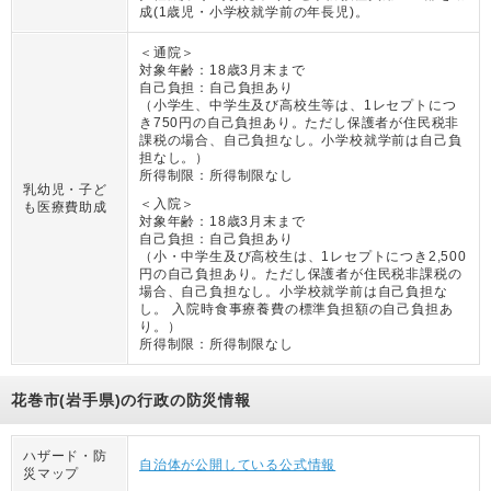
成(1歳児・小学校就学前の年長児)。
＜通院＞
対象年齢：
18歳3月末まで
自己負担：
自己負担あり
（
小学生、中学生及び高校生等は、1レセプトにつ
き750円の自己負担あり。ただし保護者が住民税非
課税の場合、自己負担なし。小学校就学前は自己負
担なし。
）
所得制限：
所得制限なし
乳幼児・子ど
＜入院＞
も医療費助成
対象年齢：
18歳3月末まで
自己負担：
自己負担あり
（
小・中学生及び高校生は、1レセプトにつき2,500
円の自己負担あり。ただし保護者が住民税非課税の
場合、自己負担なし。小学校就学前は自己負担な
し。 入院時食事療養費の標準負担額の自己負担あ
り。
）
所得制限：
所得制限なし
花巻市(岩手県)の行政の防災情報
ハザード・防
自治体が公開している公式情報
災マップ