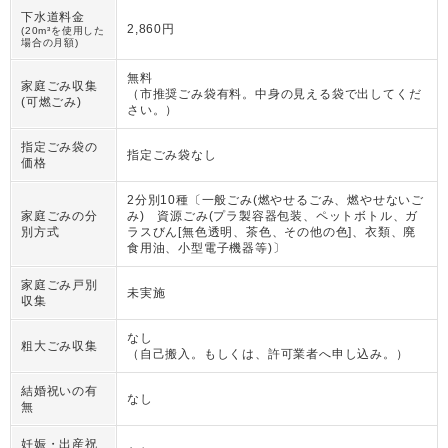
下水道料金
2,860円
(20m³を使用した
場合の月額)
無料
家庭ごみ収集
（
市推奨ごみ袋有料。中身の見える袋で出してくだ
(可燃ごみ)
さい。
）
指定ごみ袋の
指定ごみ袋なし
価格
2分別10種〔一般ごみ(燃やせるごみ、燃やせないご
家庭ごみの分
み) 資源ごみ(プラ製容器包装、ペットボトル、ガ
別方式
ラスびん[無色透明、茶色、その他の色]、衣類、廃
食用油、小型電子機器等)〕
家庭ごみ戸別
未実施
収集
なし
粗大ごみ収集
（
自己搬入。もしくは、許可業者へ申し込み。
）
結婚祝いの有
なし
無
妊娠・出産祝