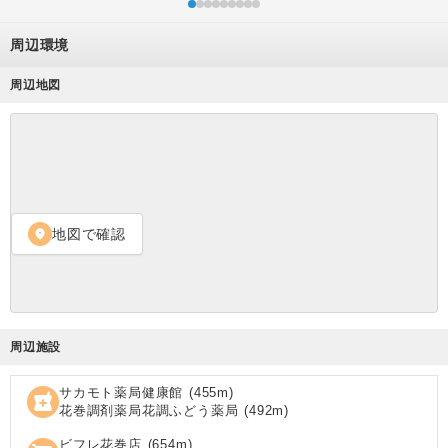
周辺環境
周辺地図
地図で確認
location_on
周辺施設
サカモト薬局健康館
(
455
m)
local_pharmacy
花巻調剤薬局花調ふどう薬局
(
492
m)
ビフレ花巻店
(
654
m)