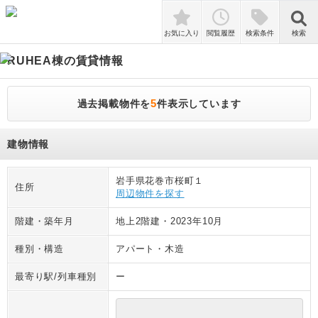
検索
お気に入り
閲覧履歴
検索条件
検索
RUHEA棟
の賃貸情報
5
過去掲載物件を
件表示しています
建物情報
岩手県花巻市桜町１
住所
周辺物件を探す
階建・築年月
地上2階建
・
2023年10月
種別・構造
アパート
・
木造
最寄り駅/列車種別
ー