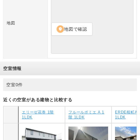
地図
地図で確認
location_on
空室情報
空室0件
近くの空室がある建物と比較する
エリーゼ花巻 1階
フルールポミエ A 1
ERDE桜町A 
1LDK
階 1LDK
1LDK