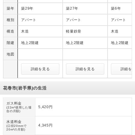
築年
築29年
築27年
築6年
種別
アパート
アパート
アパート
構造
木造
軽量鉄骨
木造
階建
地上2階建
地上2階建
地上2階建
地図
詳細を見る
詳細を見る
詳細を
花巻市(岩手県)の生活
ガス料金
5,420円
(22m³使用した場
合の月額)
水道料金
4,345円
(口径20mmで
20m³の月額)