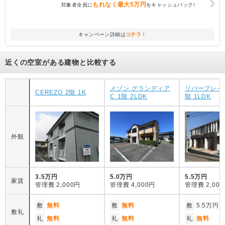
もれなく
最大5万円
対象者全員に
をキャッシュバック!
キャンペーン詳細は
コチラ！
近くの空室がある建物と比較する
メゾン グランディア
リバープレイス
CEREZO 2階 1K
C 1階 2LDK
階 1LDK
外観
3.5万円
5.0万円
5.5万円
家賃
管理費
2,000円
管理費
4,000円
管理費
2,00
敷
無料
敷
無料
敷
5.5万円
敷礼
礼
無料
礼
無料
礼
無料