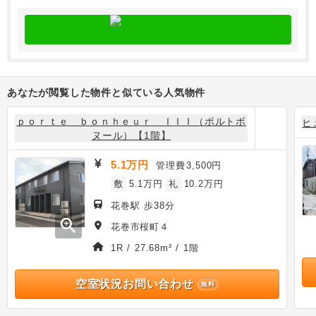
あなたが閲覧した物件と似ている人気物件
ｐｏｒｔｅ ｂｏｎｈｅｕｒ ＩＩＩ（ポルトボ
ヒ
ヌール）【1階】
5.1万円
管理費
3,500円
敷
5.1万円
礼
10.2万円
花巻駅 歩38分
zoom_in
花巻市桜町４
1R / 27.68m² / 1階
空室状況お問い合わせ
無料