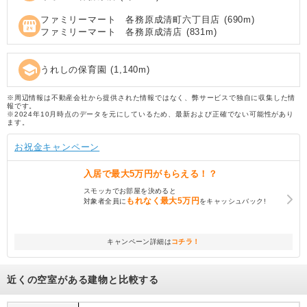
ファミリーマート 各務原成清町六丁目店
(
690
m)
local_convenience_store
ファミリーマート 各務原成清店
(
831
m)
school
うれしの保育園
(
1,140
m)
※周辺情報は不動産会社から提供された情報ではなく、弊サービスで独自に収集した情
報です。
※2024年10月時点のデータを元にしているため、最新および正確でない可能性があり
ます。
お祝金キャンペーン
入居で
最大5万円
がもらえる！？
スモッカでお部屋を決めると
もれなく
最大5万円
対象者全員に
をキャッシュバック!
キャンペーン詳細は
コチラ！
近くの空室がある建物と比較する