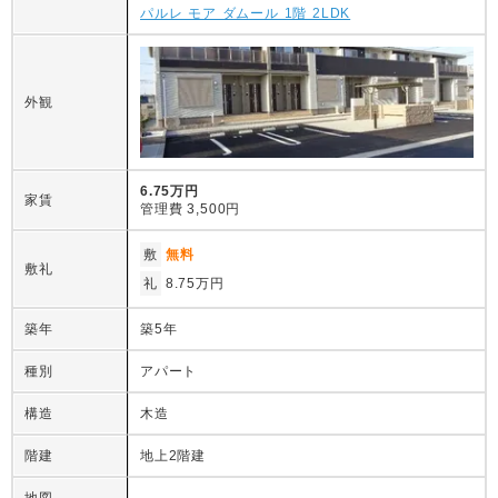
パルレ モア ダムール 1階 2LDK
外観
6.75万円
家賃
管理費
3,500円
敷
無料
敷礼
礼
8.75万円
築年
築5年
種別
アパート
構造
木造
階建
地上2階建