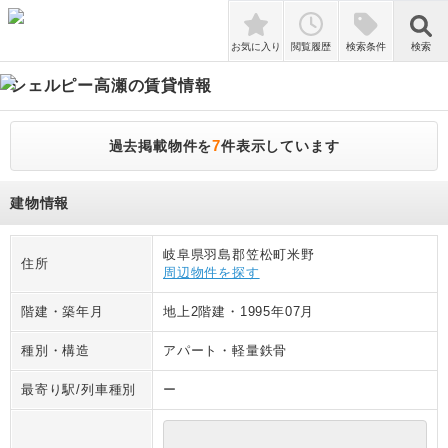
検索
お気に入り
閲覧履歴
検索条件
検索
シェルピー高瀬
の賃貸情報
7
過去掲載物件を
件表示しています
建物情報
岐阜県羽島郡笠松町米野
住所
周辺物件を探す
階建・築年月
地上2階建
・
1995年07月
種別・構造
アパート
・
軽量鉄骨
最寄り駅/列車種別
ー