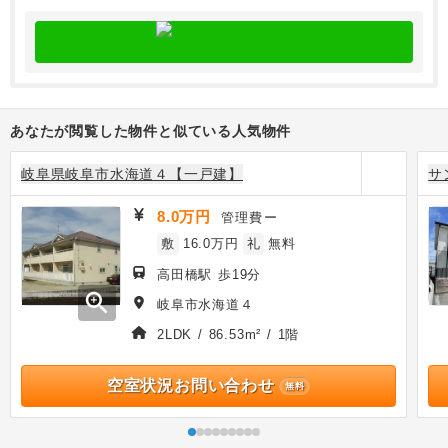
あなたが閲覧した物件と似ている人気物件
岐阜県岐阜市水海道４【一戸建】
サ
8.0万円
管理費
ー
敷
16.0万円
礼
無料
高田橋駅 歩19分
zoom_in
岐阜市水海道４
2LDK / 86.53m² / 1階
空室状況お問い合わせ
無料