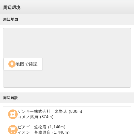
周辺環境
周辺地図
地図で確認
location_on
周辺施設
ゲンキー株式会社 米野店
(
830
m)
local_pharmacy
コメノ薬局
(
874
m)
ピアゴ 笠松店
(
1,146
m)
shopping_cart
イオン 各務原店
(
1,440
m)