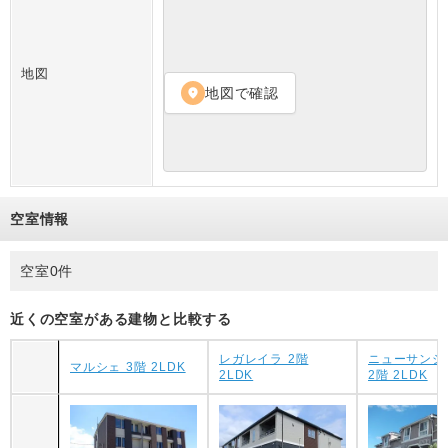
地図
地図で確認
location_on
空室情報
空室0件
近くの空室がある建物と比較する
レガレイラ 2階
ニューサンシ
マルシェ 3階 2LDK
2LDK
2階 2LDK