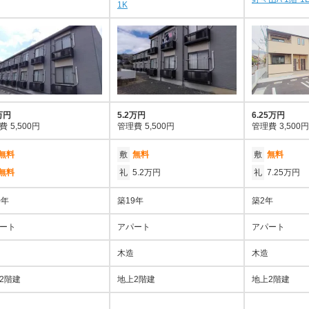
1K
万円
5.2万円
6.25万円
費
5,500円
管理費
5,500円
管理費
3,500円
無料
敷
無料
敷
無料
無料
礼
5.2万円
礼
7.25万円
0年
築19年
築2年
ート
アパート
アパート
木造
木造
2階建
地上2階建
地上2階建