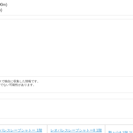
90
m)
)
スで独自に収集した情報です。
確でない可能性があります。
パレスレーブシャトー 1階
レオパレスレーブシャトーII 1階
野々山A 1階 1