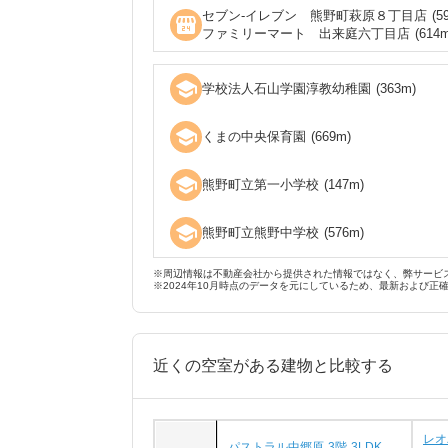
セブン‐イレブン 熊野町萩原８丁目店
(
5
local_convenience_store
ファミリーマート 出来庭六丁目店
(
614
m
school
学校法人石山学園淳教幼稚園
(
363
m)
school
くまの中央保育園
(
669
m)
school
熊野町立第一小学校
(
147
m)
school
熊野町立熊野中学校
(
576
m)
※周辺情報は不動産会社から提供された情報ではなく、弊サービ
※2024年10月時点のデータを元にしているため、最新および正
近くの空室がある建物と比較する
レオ
パストラル中郷原 3階 3LDK