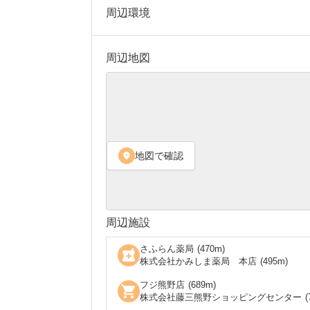
周辺環境
周辺地図
地図で確認
location_on
周辺施設
さふらん薬局
(
470
m)
local_pharmacy
株式会社かみしま薬局 本店
(
495
m)
フジ熊野店
(
689
m)
shopping_cart
株式会社藤三熊野ショッピングセンター
(