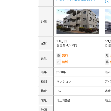
1K
外観
5.8万円
5.3
家賃
管理費
4,000円
管理
敷
無料
敷
敷礼
礼
無料
礼
築年
築30年
築2
種別
マンション
アパ
構造
RC
木造
階建
地上3階建
地上
地図