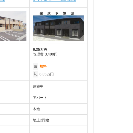
6.35万円
管理費
3,400円
敷
無料
礼
6.35万円
建築中
アパート
木造
地上2階建