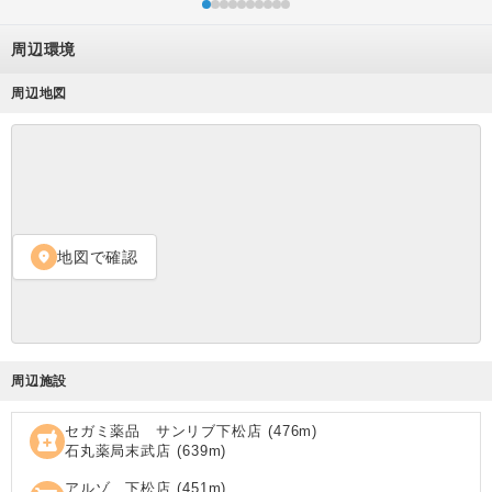
周辺環境
周辺地図
地図で確認
location_on
周辺施設
セガミ薬品 サンリブ下松店
(
476
m)
local_pharmacy
石丸薬局末武店
(
639
m)
アルゾ 下松店
(
451
m)