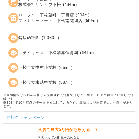
shopping_cart
株式会社サンリブ下松
(
484
m)
ローソン 下松望町一丁目店
(
504
m)
local_convenience_store
ファミリーマート 下松南花岡店
(
589
m)
school
鋼鈑幼稚園
(
1,060
m)
school
ニチイキッズ 下松清瀬保育園
(
649
m)
school
下松市立中村小学校
(
665
m)
school
下松市立末武中学校
(
887
m)
※周辺情報は不動産会社から提供された情報ではなく、弊サービスで独自に収集した情
報です。
※2024年10月時点のデータを元にしているため、最新および正確でない可能性があり
ます。
お祝金キャンペーン
入居で
最大5万円
がもらえる！？
スモッカでお部屋を決めると