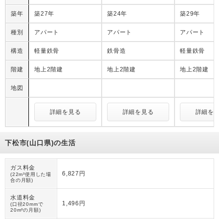
築年
築27年
築24年
築29年
種別
アパート
アパート
アパート
構造
軽量鉄骨
鉄骨造
軽量鉄骨
階建
地上2階建
地上2階建
地上2階建
地図
詳細を見る
詳細を見る
詳細を
下松市(山口県)の生活
ガス料金
6,827円
(22m³使用した場
合の月額)
水道料金
1,496円
(口径20mmで
20m³の月額)