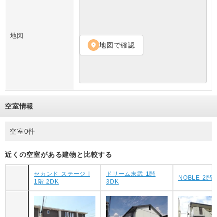
地図
地図で確認
location_on
空室情報
空室0件
近くの空室がある建物と比較する
セカンド ステージ I
ドリーム末武 1階
NOBLE 2階 
1階 2DK
3DK