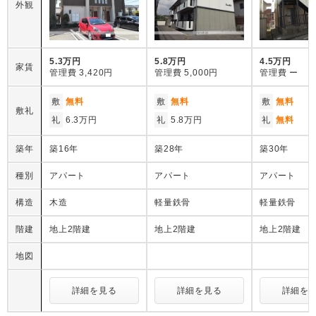
外観
5.3万円
5.8万円
4.5万円
家賃
管理費
3,420円
管理費
5,000円
管理費
ー
敷
無料
敷
無料
敷
無料
敷礼
礼
6.3万円
礼
5.8万円
礼
無料
築年
築16年
築28年
築30年
種別
アパート
アパート
アパート
構造
木造
軽量鉄骨
軽量鉄骨
階建
地上2階建
地上2階建
地上2階建
地図
詳細を見る
詳細を見る
詳細を