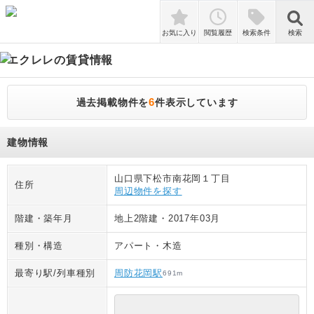
検索
お気に入り
閲覧履歴
検索条件
検索
エクレレ
の賃貸情報
6
過去掲載物件を
件表示しています
建物情報
山口県下松市南花岡１丁目
住所
周辺物件を探す
階建・築年月
地上2階建
・
2017年03月
種別・構造
アパート
・
木造
最寄り駅/列車種別
周防花岡駅
691
m