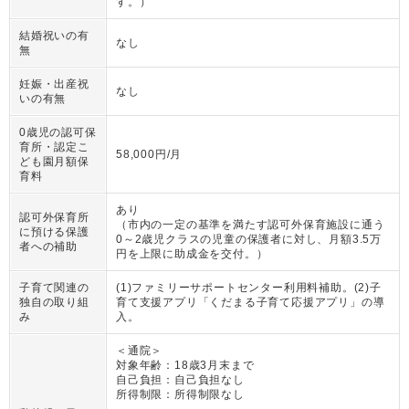
す。
）
結婚祝いの有
なし
無
妊娠・出産祝
なし
いの有無
0歳児の認可保
育所・認定こ
58,000円/月
ども園月額保
育料
あり
認可外保育所
（
市内の一定の基準を満たす認可外保育施設に通う
に預ける保護
0～2歳児クラスの児童の保護者に対し、月額3.5万
者への補助
円を上限に助成金を交付。
）
子育て関連の
(1)ファミリーサポートセンター利用料補助。(2)子
独自の取り組
育て支援アプリ「くだまる子育て応援アプリ」の導
み
入。
＜通院＞
対象年齢：
18歳3月末まで
自己負担：
自己負担なし
所得制限：
所得制限なし