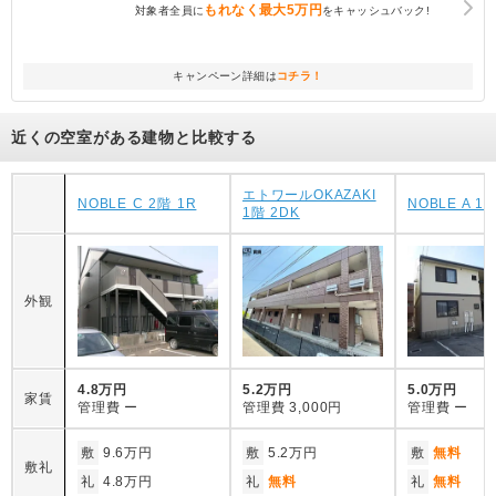
もれなく
最大5万円
対象者全員に
をキャッシュバック!
キャンペーン詳細は
コチラ！
近くの空室がある建物と比較する
エトワールOKAZAKI
NOBLE C 2階 1R
NOBLE A 1
1階 2DK
外観
4.8万円
5.2万円
5.0万円
家賃
管理費
ー
管理費
3,000円
管理費
ー
敷
9.6万円
敷
5.2万円
敷
無料
敷礼
礼
4.8万円
礼
無料
礼
無料