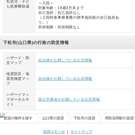
乳幼児・子ど
＜入院＞
も医療費助成
対象年齢：
18歳3月末まで
自己負担：
自己負担なし
（
入院時食事療養費の標準負担額の自己負担あ
り。
）
所得制限：
所得制限なし
下松市(山口県)の行政の防災情報
ハザード・防
自治体が公開している公式情報
災マップ
地震防災・地
震危険度マッ
自治体が公開している公式情報
プ
ハザードマッ
プポータルサ
国土交通省が公開している公式情報
イト
賃貸の物件を探す
山口県の賃貸
下松市の賃貸
周防花岡駅の賃貸
賃貸スモッカ
|
サイトマップ