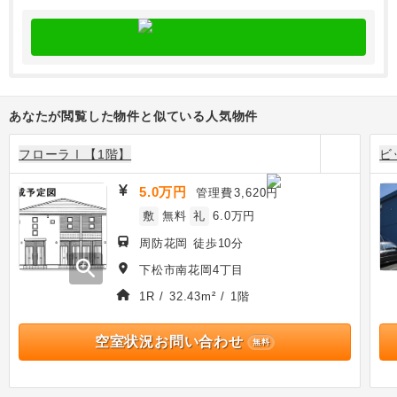
あなたが閲覧した物件と似ている人気物件
フローラⅠ【1階】
ビ
5.0万円
管理費
3,620円
敷
無料
礼
6.0万円
周防花岡 徒歩10分
zoom_in
下松市南花岡4丁目
1R / 32.43m² / 1階
空室状況お問い合わせ
無料