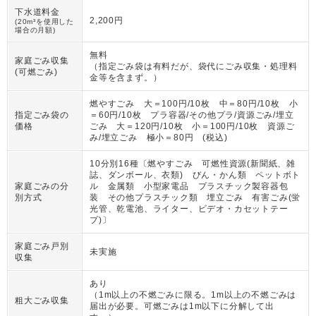
下水道料金
2,200円
(20m³を使用した
場合の月額)
無料
家庭ごみ収集
（
指定ごみ袋は有料だが、袋代にごみ収集・処理料
(可燃ごみ)
金等を含まず。
）
燃やすごみ 大＝100円/10枚 中＝80円/10枚 小
指定ごみ袋の
＝60円/10枚 プラ容器/その他プラ/資源ごみ/埋立
価格
ごみ 大＝120円/10枚 小＝100円/10枚 資源ご
み/埋立ごみ 極小＝80円 (税込)
10分別16種〔燃やすごみ 可燃性資源(新聞紙、雑
誌、ダンボール、衣類) びん・かん類 ペットボト
家庭ごみの分
ル 金属類 小型家電品 プラスチック製容器包
別方式
装 その他プラスチック類 埋立ごみ 有害ごみ(蛍
光管、乾電池、ライター、ビデオ・カセットテー
プ)〕
家庭ごみ戸別
未実施
収集
あり
（
1m以上の不燃ごみに限る。1m以上の不燃ごみは
粗大ごみ収集
届出が必要。可燃ごみは1m以下に分解して出