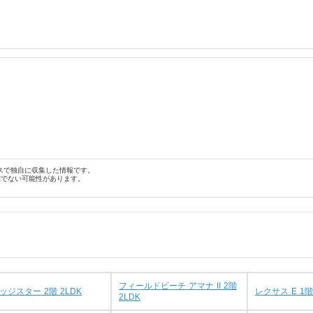
スで独自に収集した情報です。
確でない可能性があります。
フィールドビーチ アマナ II 2階
ッジスター 2階 2LDK
レクサス E 1階
2LDK