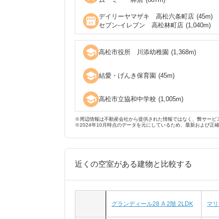
デイリーヤマザキ 高松六条町店
(
45
m)
local_convenience_store
セブン‐イレブン 高松林町店
(
1,040
m)
school
高松市役所 川添幼稚園
(
1,368
m)
school
結愛・げんき保育園
(
45
m)
school
高松市立協和中学校
(
1,005
m)
※周辺情報は不動産会社から提供された情報ではなく、弊サービ
※2024年10月時点のデータを元にしているため、最新および正
近くの空室がある建物と比較する
グランディール28 A 2階 2LDK
マリ