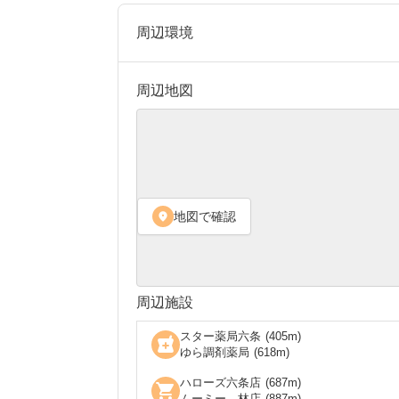
周辺環境
周辺地図
地図で確認
location_on
周辺施設
スター薬局六条
(
405
m)
local_pharmacy
ゆら調剤薬局
(
618
m)
ハローズ六条店
(
687
m)
shopping_cart
ムーミー 林店
(
887
m)