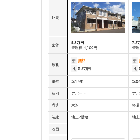
外観
5.3万円
7.2
家賃
管理費
4,100円
管理
敷
無料
敷
敷礼
礼
5.3万円
礼
築年
築17年
築8
種別
アパート
アパ
構造
木造
軽量
階建
地上2階建
地上
地図