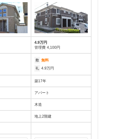
4.9万円
管理費
4,100円
敷
無料
礼
4.9万円
築17年
アパート
木造
地上2階建