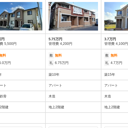
万円
5.75万円
3.7万円
費
5,500円
管理費
4,200円
管理費
4,100円
無料
敷
無料
敷
無料
5.0万円
礼
6.75万円
礼
4.7万円
年
築10年
築15年
ート
アパート
アパート
鉄骨
木造
木造
2階建
地上2階建
地上2階建