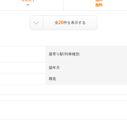
ー
無料
20
全
件を表示する
最寄り駅/列車種別
築年月
構造