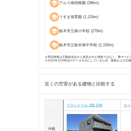
school
アルス南幼稚園
(
386
m)
school
うずま保育園
(
1,226
m)
school
栃木市立南小学校
(
279
m)
school
栃木市立栃木南中学校
(
1,193
m)
※周辺情報は不動産会社から提供された情報ではなく、弊サービ
※2024年10月時点のデータを元にしているため、最新および正
近くの空室がある建物と比較する
プランドール 2階 2DK
ロイ
外観