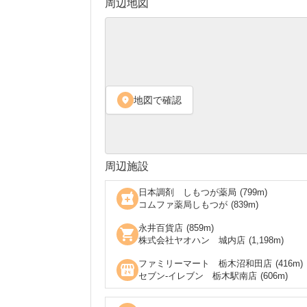
周辺地図
地図で確認
location_on
周辺施設
日本調剤 しもつが薬局
(
799
m)
local_pharmacy
コムファ薬局しもつが
(
839
m)
永井百貨店
(
859
m)
shopping_cart
株式会社ヤオハン 城内店
(
1,198
m)
ファミリーマート 栃木沼和田店
(
416
m)
local_convenience_store
セブン‐イレブン 栃木駅南店
(
606
m)