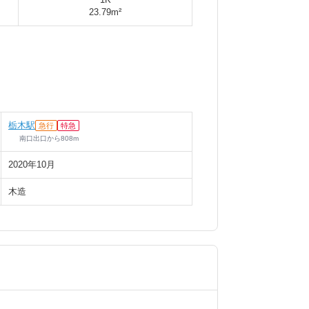
23.79m²
栃木駅
急行
特急
南口出口
から
808
m
2020年10月
木造