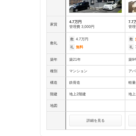
4.7万円
7.7
家賃
管理費
3,000円
管理
敷
4.7万円
敷
敷礼
礼
無料
礼
築年
築21年
築9
種別
マンション
アパ
構造
鉄骨造
軽量
階建
地上2階建
地上
地図
詳細を見る