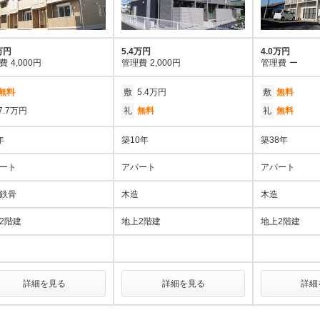
万円
5.4万円
4.0万円
費
4,000円
管理費
2,000円
管理費
ー
無料
敷
5.4万円
敷
無料
7.7万円
礼
無料
礼
無料
年
築10年
築38年
ート
アパート
アパート
鉄骨
木造
木造
2階建
地上2階建
地上2階建
詳細を見る
詳細を見る
詳細