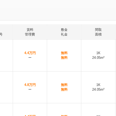
賃料
敷金
間取
号
管理費
礼金
面積
4.4万円
無料
1K
ー
無料
24.05m²
4.8万円
無料
1K
ー
無料
24.05m²