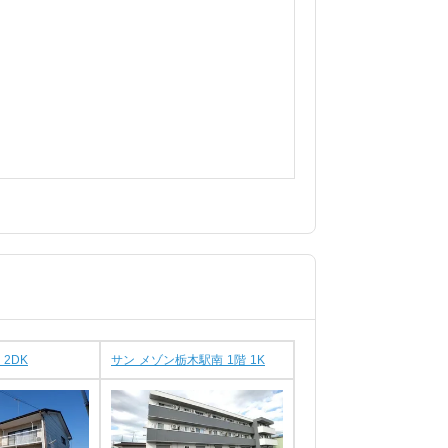
 2DK
サン メゾン栃木駅南 1階 1K