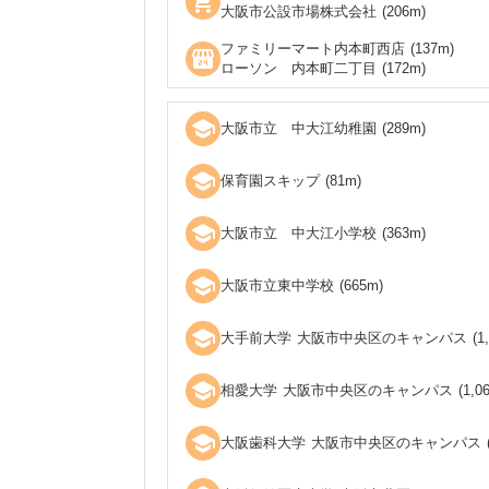
shopping_cart
大阪市公設市場株式会社
(
206
m)
ファミリーマート内本町西店
(
137
m)
local_convenience_store
ローソン 内本町二丁目
(
172
m)
school
大阪市立 中大江幼稚園
(
289
m)
school
保育園スキップ
(
81
m)
school
大阪市立 中大江小学校
(
363
m)
school
大阪市立東中学校
(
665
m)
school
大手前大学 大阪市中央区のキャンパス
(
1
school
相愛大学 大阪市中央区のキャンパス
(
1,0
school
大阪歯科大学 大阪市中央区のキャンパス