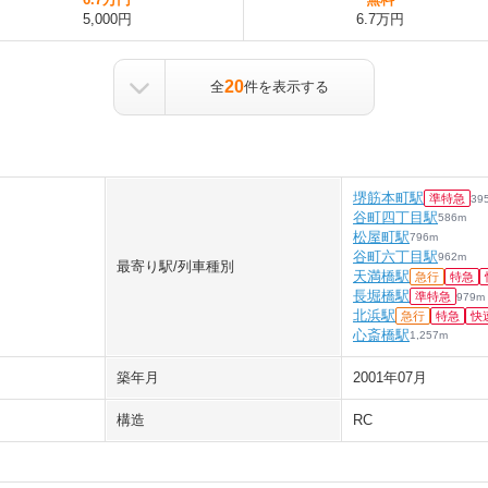
5,000円
6.7万円
20
全
件を表示する
堺筋本町駅
準特急
39
谷町四丁目駅
586
m
松屋町駅
796
m
谷町六丁目駅
962
m
最寄り駅/列車種別
天満橋駅
急行
特急
長堀橋駅
準特急
979
m
北浜駅
急行
特急
快
心斎橋駅
1,257
m
築年月
2001年07月
構造
RC