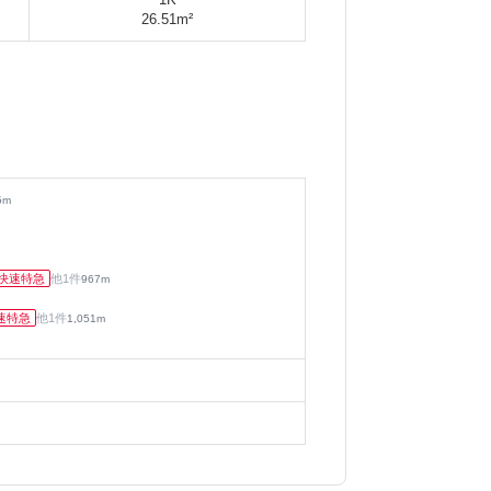
26.51m²
5
m
快速特急
他
1
件
967
m
速特急
他
1
件
1,051
m