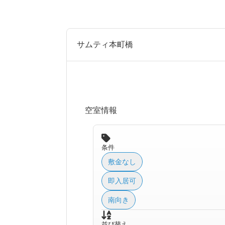
サムティ本町橋
空室情報
条件
敷金なし
即入居可
南向き
並び替え