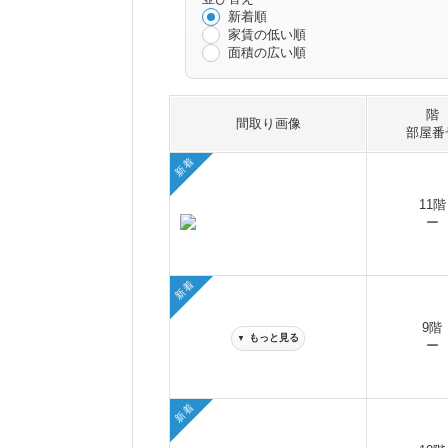
新着順
家賃の低い順
面積の広い順
階
間取り画像
部屋番
新着
11階
ー
新着
9階
もっと見る
▼
ー
新着