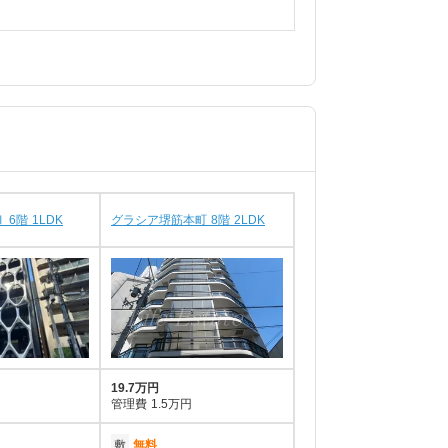
 6階 1LDK
グラシア堺筋本町 8階 2LDK
19.7万円
管理費
1.5万円
敷
無料