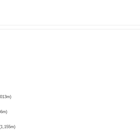
,013
m)
66
m)
(
1,155
m)