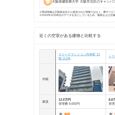
school
大阪保健医療大学 大阪市北区のキャンパ
※周辺情報は不動産会社から提供された情報ではなく、弊サービ
※2024年10月時点のデータを元にしているため、最新および正
近くの空室がある建物と比較する
ストークマンション内本町 12
トウ
階 2LDK
外観
12.0万円
8.8
家賃
管理費
9,000円
管理
敷
無料
敷