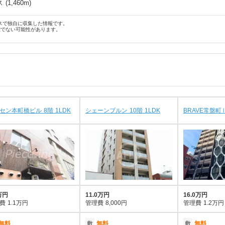
ス
(
1,460
m)
スで独自に収集した情報です。
確でない可能性があります。
セン本町橋ビル 8階 1LDK
シェーンブルン 10階 1LDK
BRAVE常盤町Ⅱ
万円
11.0万円
16.0万円
費
1.1万円
管理費
8,000円
管理費
1.2万円
無料
敷
無料
敷
無料