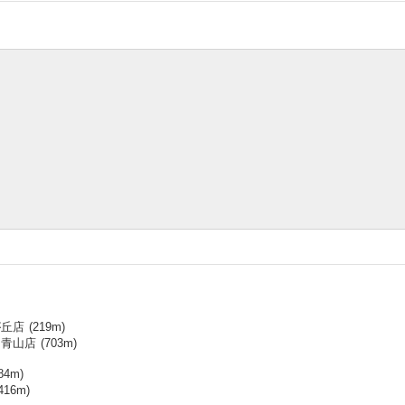
が丘店
(
219
m)
ス青山店
(
703
m)
84
m)
416
m)