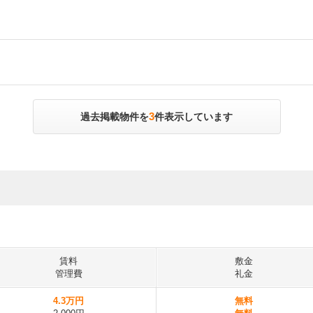
3
過去掲載物件を
件表示しています
賃料
敷金
管理費
礼金
4.3万円
無料