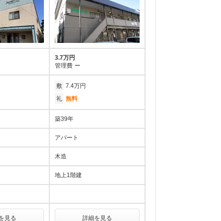
3.7万円
管理費
ー
敷
7.4万円
礼
無料
築39年
アパート
木造
地上1階建
を見る
詳細を見る