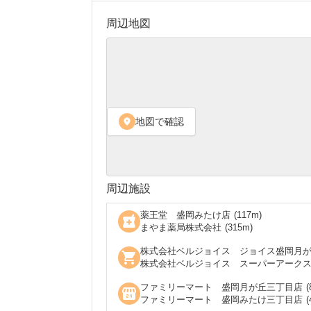
周辺地図
地図で確認
location_on
周辺施設
薬王堂 盛岡みたけ店
(
117
m)
local_pharmacy
まやま薬局株式会社
(
315
m)
株式会社ベルジョイス ジョイス盛岡月
shopping_cart
株式会社ベルジョイス スーパーアーク
ファミリーマート 盛岡月が丘三丁目店
(
local_convenience_store
ファミリーマート 盛岡みたけ三丁目店
(