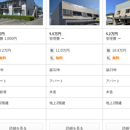
万円
5.5万円
5.2万円
費
1,000円
管理費
ー
管理費
ー
5.2万円
敷
11.0万円
敷
10.4万円
無料
礼
無料
礼
無料
0年
築32年
築23年
ート
アパート
アパート
鉄骨
木造
木造
2階建
地上2階建
地上2階建
詳細を見る
詳細を見る
詳細