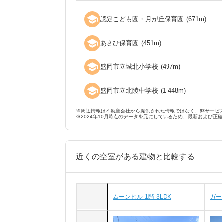
school
認定こども園・月が丘保育園
(
671
m)
school
あさひ保育園
(
451
m)
school
盛岡市立城北小学校
(
497
m)
school
盛岡市立北陵中学校
(
1,448
m)
※周辺情報は不動産会社から提供された情報ではなく、弊サービ
※2024年10月時点のデータを元にしているため、最新および正
近くの空室がある建物と比較する
ムーンヒル 1階 3LDK
ガー