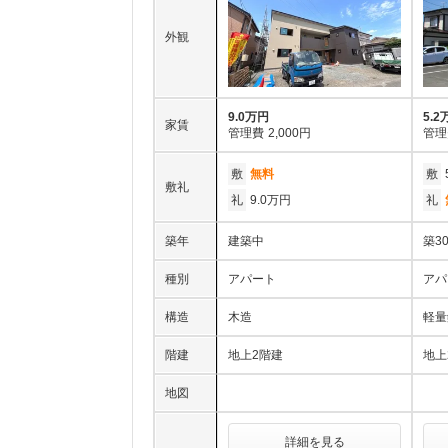
外観
9.0万円
5.2
家賃
管理費
2,000円
管理
敷
無料
敷
敷礼
礼
9.0万円
礼
築年
建築中
築3
種別
アパート
アパ
構造
木造
軽量
階建
地上2階建
地上
地図
詳細を見る