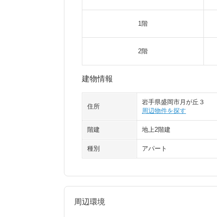
1階
2階
建物情報
岩手県盛岡市月が丘３
住所
周辺物件を探す
階建
地上2階建
種別
アパート
周辺環境