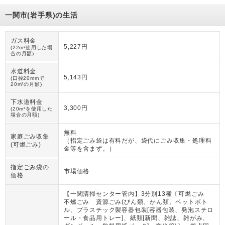
一関市(岩手県)の生活
ガス料金
5,227円
(22m³使用した場
合の月額)
水道料金
5,143円
(口径20mmで
20m³の月額)
下水道料金
3,300円
(20m³を使用した
場合の月額)
無料
家庭ごみ収集
（
指定ごみ袋は有料だが、袋代にごみ収集・処理料
(可燃ごみ)
金等を含まず。
）
指定ごみ袋の
市場価格
価格
【一関清掃センター管内】3分別13種〔可燃ごみ
不燃ごみ 資源ごみ(びん類、かん類、ペットボト
ル、プラスチック製容器包装[容器包装、発泡スチロ
ール・食品用トレー]、紙類[新聞、雑誌、雑がみ、