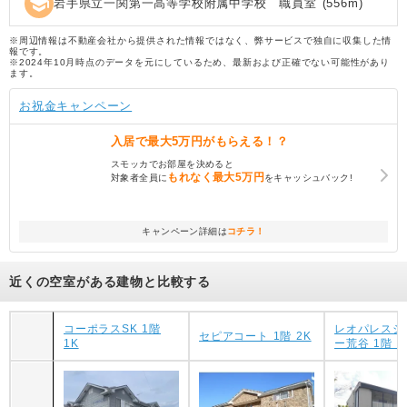
school
岩手県立一関第一高等学校附属中学校 職員室
(
556
m)
※周辺情報は不動産会社から提供された情報ではなく、弊サービスで独自に収集した情
報です。
※2024年10月時点のデータを元にしているため、最新および正確でない可能性があり
ます。
お祝金キャンペーン
入居で
最大5万円
がもらえる！？
スモッカでお部屋を決めると
もれなく
最大5万円
対象者全員に
をキャッシュバック!
キャンペーン詳細は
コチラ！
近くの空室がある建物と比較する
コーポラスSK 1階
レオパレスシ
セピアコート 1階 2K
1K
ー荒谷 1階 1