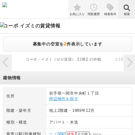
検索
お気に入り
閲覧履歴
検索条件
検索
コーポ イズミ
の賃貸情報
2
募集中の空室を
件表示しています
zoom_in
コーポ・イズミ（ゼロ賃貸）【2階】の外観
1
/
15
建物情報
岩手県一関市中央町１丁目
住所
周辺物件を探す
階建・築年月
地上2階建
・
1989年12月
種別・構造
アパート
・
木造
最寄り駅/列車種別
一ノ関駅
特急
その他
1,082
m