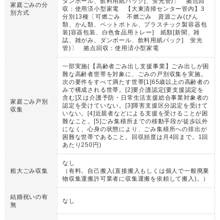
ダンボール、飲料用紙パック]、蛍光管)〕 拠点回
家庭ごみの分
収：使用済小型家電 【大東清掃センター管内】3
別方式
分別13種〔可燃ごみ 不燃ごみ 資源ごみ(びん
類、かん類、ペットボトル、プラスチック製容器包
装[容器包装、白色食品用トレー] 紙類[新聞、雑
誌、雑がみ、ダンボール、飲料用紙パック] 蛍光
管)〕 拠点回収：使用済小型家電
一部実施(【高齢者ごみ出し支援事業】ごみ出しが困
難な高齢者世帯を対象に、ごみの戸別収集を実施。
次の要件をすべて満たす世帯[1]65歳以上の高齢者の
みで構成される世帯。[2]要介護認定[要支援認定を
含む]又は介護予防・日常生活支援総合事業対象者の
家庭ごみ戸別
認定を受けていない。[3]障害支援区分認定を受けて
収集
いない。[4]近親者などによる支援を受けることが困
難なこと。[5]ごみ集積所までの移動手段が徒歩以外
になく、心身の状態により、ごみ集積所への排出が
困難な世帯であること。回収頻度は月4回まで。1回
あたり250円)
なし
粗大ごみ収集
（
有料。自己搬入(直接搬入もしくは個人で一般廃棄
物収集運搬許可業者に収集運搬を依頼して搬入)。
）
結婚祝いの有
なし
無