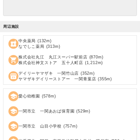
周辺施設
中央薬局
(
132
m)
local_pharmacy
なでしこ薬局
(
313
m)
株式会社丸江 丸江スーパー駅前店
(
870
m)
shopping_cart
株式会社神文ストア 五十人町店
(
1,212
m)
デイリーヤマザキ 一関竹山店
(
352
m)
local_convenience_store
ヤマザキデイリーストアー 一関青葉店
(
355
m)
school
愛心幼稚園
(
578
m)
school
一関市立 一関あおば保育園
(
529
m)
school
一関市立 山目小学校
(
757
m)