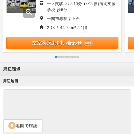
一ノ関駅 バス10分 (バス停)清明支援
学校 歩6分
zoom_in
一関市赤荻字上台
2DK / 44.72m² / 1階
空室状況お問い合わせ
無料
周辺環境
周辺地図
地図で確認
location_on