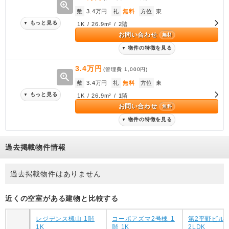
zoom_in
敷
3.4万円
礼
無料
方位
東
もっと見る
▼
1K / 26.9m² / 2階
お問い合わせ
無料
物件の特徴を見る
▼
3.4万円
(管理費
1,000円
)
zoom_in
敷
3.4万円
礼
無料
方位
東
もっと見る
▼
1K / 26.9m² / 1階
お問い合わせ
無料
物件の特徴を見る
▼
過去掲載物件情報
過去掲載物件はありません
近くの空室がある建物と比較する
レジデンス槻山 1階
コーポアズマ2号棟 1
第2平野ビル 
1K
階 1K
2LDK