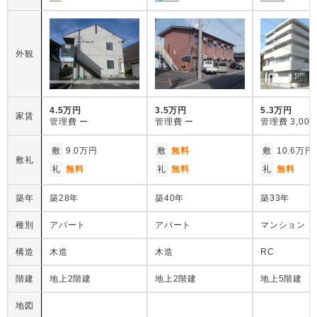
外観
4.5万円
3.5万円
5.3万円
家賃
管理費
ー
管理費
ー
管理費
3,00
敷
9.0万円
敷
無料
敷
10.6万円
敷礼
礼
無料
礼
無料
礼
無料
築年
築28年
築40年
築33年
種別
アパート
アパート
マンション
構造
木造
木造
RC
階建
地上2階建
地上2階建
地上5階建
地図