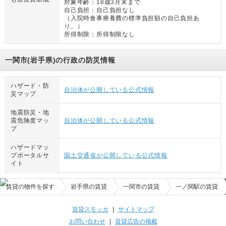
対象年齢：
18歳3月末まで
自己負担：
自己負担なし
（
入院時食事療養費の標準負担額の自己負担あ
り。
）
所得制限：
所得制限なし
一関市(岩手県)の行政の防災情報
ハザード・防
自治体が公開している公式情報
災マップ
地震防災・地
震危険度マッ
自治体が公開している公式情報
プ
ハザードマッ
プポータルサ
国土交通省が公開している公式情報
イト
賃貸の物件を探す
岩手県の賃貸
一関市の賃貸
一ノ関駅の賃貸
賃貸スモッカ
|
サイトマップ
お問い合わせ
|
賃貸広告の掲載