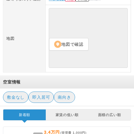
地図
地図で確認
location_on
空室情報
敷金なし
即入居可
南向き
新着順
家賃の低い順
面積の広い順
3.4万円
(管理費
1,000円
)