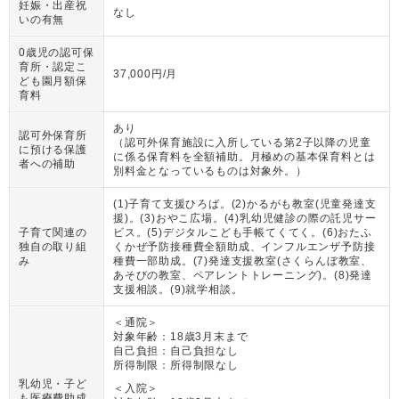
妊娠・出産祝
なし
いの有無
0歳児の認可保
育所・認定こ
37,000円/月
ども園月額保
育料
あり
認可外保育所
（
認可外保育施設に入所している第2子以降の児童
に預ける保護
に係る保育料を全額補助。月極めの基本保育料とは
者への補助
別料金となっているものは対象外。
）
(1)子育て支援ひろば。(2)かるがも教室(児童発達支
援)。(3)おやこ広場。(4)乳幼児健診の際の託児サー
子育て関連の
ビス。(5)デジタルこども手帳てくてく。(6)おたふ
独自の取り組
くかぜ予防接種費全額助成、インフルエンザ予防接
み
種費一部助成。(7)発達支援教室(さくらんぼ教室、
あそびの教室、ペアレントトレーニング)。(8)発達
支援相談。(9)就学相談。
＜通院＞
対象年齢：
18歳3月末まで
自己負担：
自己負担なし
所得制限：
所得制限なし
乳幼児・子ど
＜入院＞
も医療費助成