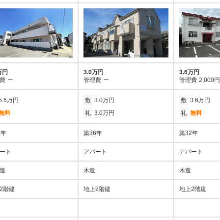
万円
3.0万円
3.6万円
費
ー
管理費
ー
管理費
2,000円
5.6万円
敷
3.0万円
敷
3.6万円
無料
礼
3.0万円
礼
無料
2年
築36年
築32年
ート
アパート
アパート
造
木造
木造
2階建
地上2階建
地上2階建