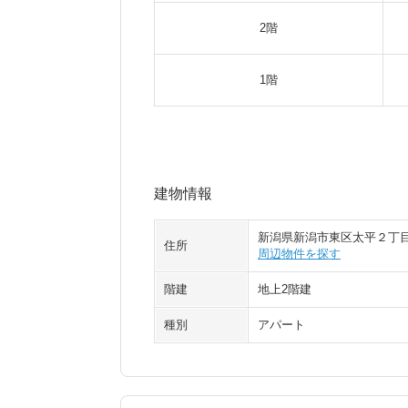
2階
1階
建物情報
新潟県新潟市東区太平２丁
住所
周辺物件を探す
階建
地上2階建
種別
アパート