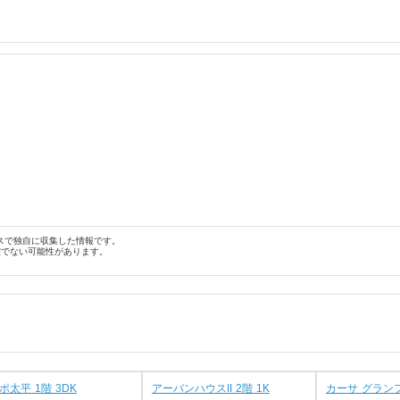
スで独自に収集した情報です。
確でない可能性があります。
ポ太平 1階 3DK
アーバンハウスII 2階 1K
カーサ グランフ