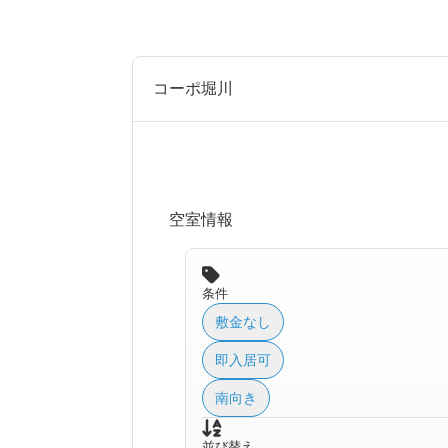
コーポ堀川
空室情報
条件
敷金なし
即入居可
南向き
並び替え