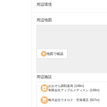
周辺環境
周辺地図
地図で確認
location_on
周辺施設
おおぞら調剤薬局
(
149
m)
local_pharmacy
有限会社アップルメディスン
(
149
m)
shopping_cart
株式会社ウオロク 空港通店
(
567
m)