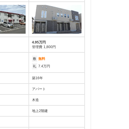
4.95万円
管理費
1,800円
敷
無料
礼
7.4万円
築16年
アパート
木造
地上2階建