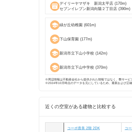
デイリーヤマザキ 新潟太平店
(
170
m)
local_convenience_store
セブンイレブン新潟向陽２丁目店
(
390
m)
school
緑が丘幼稚園
(
601
m)
school
下山保育園
(
177
m)
school
新潟市立下山小学校
(
142
m)
school
新潟市立下山中学校
(
370
m)
※周辺情報は不動産会社から提供された情報ではなく、弊サービ
※2024年10月時点のデータを元にしているため、最新および正
近くの空室がある建物と比較する
コーポ貴美 2階 2DK
コー