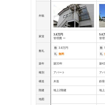
外観
3.8万円
5.6
家賃
管理費
ー
管理
敷
3.8万円
敷
敷礼
礼
無料
礼
築年
築33年
築4
種別
アパート
アパ
構造
木造
鉄骨
階建
地上2階建
地上
地図