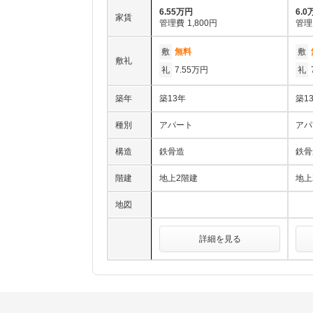
6.55万円
6.0
家賃
管理費
1,800円
管理
敷
無料
敷
敷礼
礼
7.55万円
礼
築年
築13年
築1
種別
アパート
アパ
構造
鉄骨造
鉄骨
階建
地上2階建
地上
地図
詳細を見る