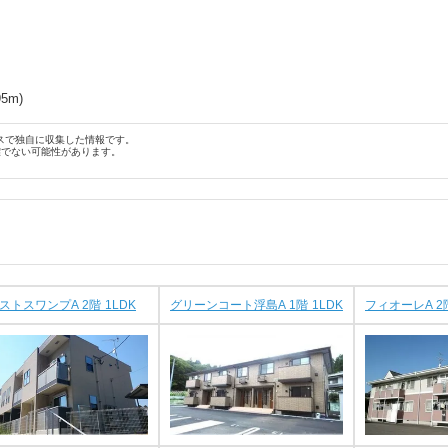
95
m)
スで独自に収集した情報です。
確でない可能性があります。
ストスワンプA 2階 1LDK
グリーンコート浮島A 1階 1LDK
フィオーレA 2階