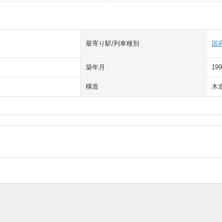
最寄り駅/列車種別
国
築年月
19
構造
木