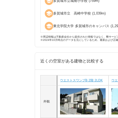
school
多賀城市立城南小学校
(
759
m)
school
多賀城市立 高崎中学校
(
1,039
m)
school
東北学院大学 多賀城市のキャンパス
(
1,2
※周辺情報は不動産会社から提供された情報ではなく、弊サービ
※2024年10月時点のデータを元にしているため、最新および正
近くの空室がある建物と比較する
ウエストスワンプB 2階 2LDK
ウエ
外観