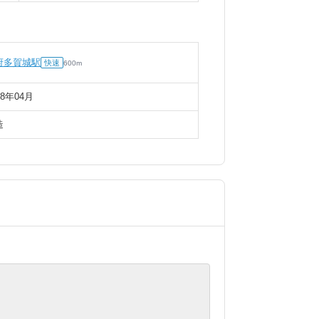
府多賀城駅
快速
600
m
98年04月
造