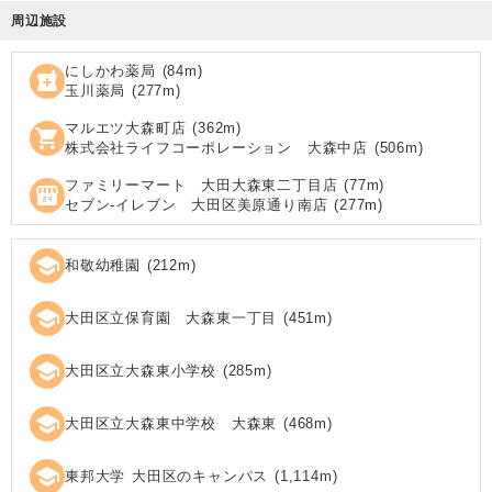
周辺施設
にしかわ薬局
(
84
m)
local_pharmacy
玉川薬局
(
277
m)
マルエツ大森町店
(
362
m)
shopping_cart
株式会社ライフコーポレーション 大森中店
(
506
m)
ファミリーマート 大田大森東二丁目店
(
77
m)
local_convenience_store
セブン‐イレブン 大田区美原通り南店
(
277
m)
school
和敬幼稚園
(
212
m)
school
大田区立保育園 大森東一丁目
(
451
m)
school
大田区立大森東小学校
(
285
m)
school
大田区立大森東中学校 大森東
(
468
m)
school
東邦大学 大田区のキャンパス
(
1,114
m)