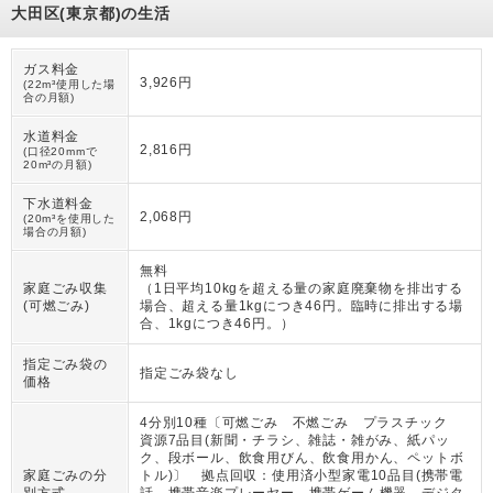
大田区(東京都)の生活
ガス料金
3,926円
(22m³使用した場
合の月額)
水道料金
2,816円
(口径20mmで
20m³の月額)
下水道料金
2,068円
(20m³を使用した
場合の月額)
無料
家庭ごみ収集
（
1日平均10kgを超える量の家庭廃棄物を排出する
(可燃ごみ)
場合、超える量1kgにつき46円。臨時に排出する場
合、1kgにつき46円。
）
指定ごみ袋の
指定ごみ袋なし
価格
4分別10種〔可燃ごみ 不燃ごみ プラスチック
資源7品目(新聞・チラシ、雑誌・雑がみ、紙パッ
ク、段ボール、飲食用びん、飲食用かん、ペットボ
家庭ごみの分
トル)〕 拠点回収：使用済小型家電10品目(携帯電
別方式
話 携帯音楽プレーヤー 携帯ゲーム機器 デジタ