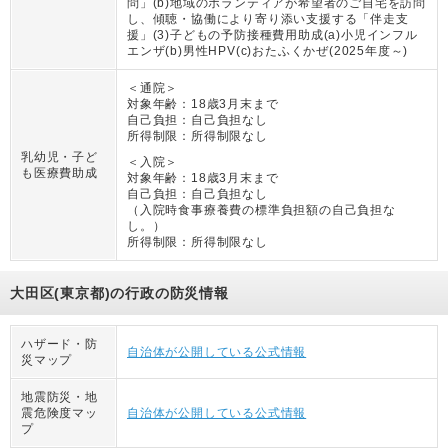
問」(b)地域のボランティアが希望者のご自宅を訪問
し、傾聴・協働により寄り添い支援する「伴走支
援」(3)子どもの予防接種費用助成(a)小児インフル
エンザ(b)男性HPV(c)おたふくかぜ(2025年度～)
＜通院＞
対象年齢：
18歳3月末まで
自己負担：
自己負担なし
所得制限：
所得制限なし
乳幼児・子ど
＜入院＞
も医療費助成
対象年齢：
18歳3月末まで
自己負担：
自己負担なし
（
入院時食事療養費の標準負担額の自己負担な
し。
）
所得制限：
所得制限なし
大田区(東京都)の行政の防災情報
ハザード・防
自治体が公開している公式情報
災マップ
地震防災・地
震危険度マッ
自治体が公開している公式情報
プ