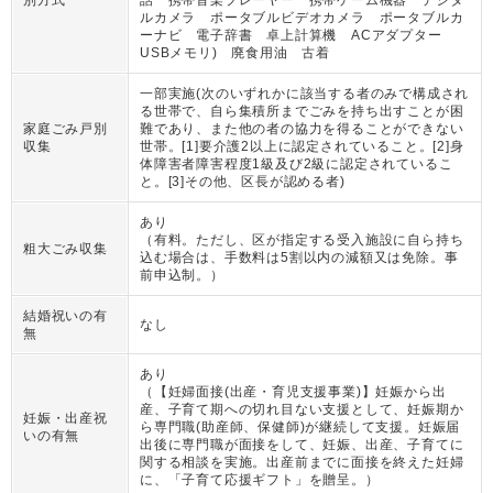
ルカメラ ポータブルビデオカメラ ポータブルカ
ーナビ 電子辞書 卓上計算機 ACアダプター
USBメモリ) 廃食用油 古着
一部実施(次のいずれかに該当する者のみで構成され
る世帯で、自ら集積所までごみを持ち出すことが困
家庭ごみ戸別
難であり、また他の者の協力を得ることができない
収集
世帯。[1]要介護2以上に認定されていること。[2]身
体障害者障害程度1級及び2級に認定されているこ
と。[3]その他、区長が認める者)
あり
（
有料。ただし、区が指定する受入施設に自ら持ち
粗大ごみ収集
込む場合は、手数料は5割以内の減額又は免除。事
前申込制。
）
結婚祝いの有
なし
無
あり
（
【妊婦面接(出産・育児支援事業)】妊娠から出
産、子育て期への切れ目ない支援として、妊娠期か
妊娠・出産祝
ら専門職(助産師、保健師)が継続して支援。妊娠届
いの有無
出後に専門職が面接をして、妊娠、出産、子育てに
関する相談を実施。出産前までに面接を終えた妊婦
に、「子育て応援ギフト」を贈呈。
）