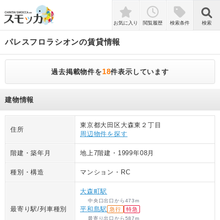
検索
お気に入り
閲覧履歴
検索条件
検索
パレスフロラシオン
の賃貸情報
18
過去掲載物件を
件表示しています
建物情報
東京都大田区大森東２丁目
住所
周辺物件を探す
階建・築年月
地上7階建
・
1999年08月
種別・構造
マンション
・
RC
大森町駅
中央口出口
から
473
m
最寄り駅/列車種別
平和島駅
急行
特急
最寄り出口
から
587
m