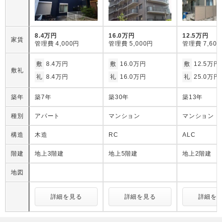
8.4万円
16.0万円
12.5万円
家賃
管理費
4,000円
管理費
5,000円
管理費
7,60
敷
8.4万円
敷
16.0万円
敷
12.5万円
敷礼
礼
8.4万円
礼
16.0万円
礼
25.0万円
築年
築7年
築30年
築13年
種別
アパート
マンション
マンション
構造
木造
RC
ALC
階建
地上3階建
地上5階建
地上2階建
地図
詳細を見る
詳細を見る
詳細を