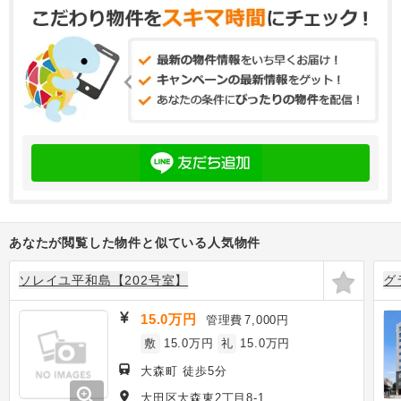
あなたが閲覧した物件と似ている人気物件
ソレイユ平和島【202号室】
グ
15.0万円
管理費
7,000円
敷
15.0万円
礼
15.0万円
大森町 徒歩5分
zoom_in
大田区大森東2丁目8-1