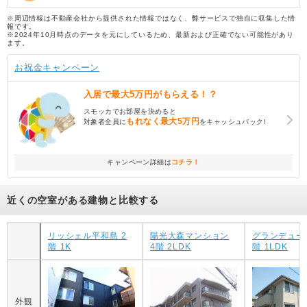
※周辺情報は不動産会社から提供された情報ではなく、弊サービスで独自に収集した情
報です。
※2024年10月時点のデータを元にしているため、最新および正確でない可能性があり
ます。
お祝金キャンペーン
入居で
最大5万円
がもらえる！？
スモッカでお部屋を決めると
もれなく
最大5万円
対象者全員に
をキャッシュバック!
キャンペーン詳細は
コチラ！
近くの空室がある建物と比較する
リッシェル平和島 2
陽光大森マンション
グランデュール 
階 1K
4階 2LDK
階 1LDK
外観