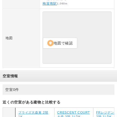
梅屋敷駅
1,060
m
地図
地図で確認
location_on
空室情報
空室0件
近くの空室がある建物と比較する
ブライズ大森東 2階
CRESCENT COURT
FRレジデン
1K
大森 3階 1LDK
2階 1LDK