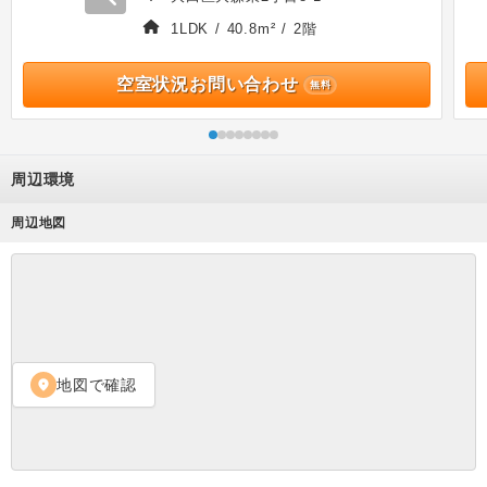
1LDK / 40.8m² / 2階
空室状況お問い合わせ
無料
周辺環境
周辺地図
地図で確認
location_on