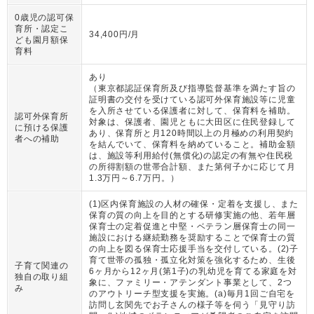
0歳児の認可保
育所・認定こ
34,400円/月
ども園月額保
育料
あり
（
東京都認証保育所及び指導監督基準を満たす旨の
証明書の交付を受けている認可外保育施設等に児童
を入所させている保護者に対して、保育料を補助。
認可外保育所
対象は、保護者、園児ともに大田区に住民登録して
に預ける保護
あり、保育所と月120時間以上の月極めの利用契約
者への補助
を結んでいて、保育料を納めていること。補助金額
は、施設等利用給付(無償化)の認定の有無や住民税
の所得割額の世帯合計額、また第何子かに応じて月
1.3万円～6.7万円。
）
(1)区内保育施設の人材の確保・定着を支援し、また
保育の質の向上を目的とする研修実施の他、若年層
保育士の定着促進と中堅・ベテラン層保育士の同一
施設における継続勤務を奨励することで保育士の質
の向上を図る保育士応援手当を交付している。(2)子
育て世帯の孤独・孤立化対策を強化するため、生後
子育て関連の
6ヶ月から12ヶ月(第1子)の乳幼児を育てる家庭を対
独自の取り組
象に、ファミリー・アテンダント事業として、2つ
み
のアウトリーチ型支援を実施。(a)毎月1回ご自宅を
訪問し玄関先でお子さんの様子等を伺う「見守り訪