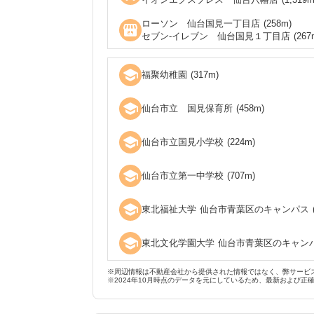
ローソン 仙台国見一丁目店
(
258
m)
local_convenience_store
セブン‐イレブン 仙台国見１丁目店
(
267
school
福聚幼稚園
(
317
m)
school
仙台市立 国見保育所
(
458
m)
school
仙台市立国見小学校
(
224
m)
school
仙台市立第一中学校
(
707
m)
school
東北福祉大学 仙台市青葉区のキャンパス
school
東北文化学園大学 仙台市青葉区のキャン
※周辺情報は不動産会社から提供された情報ではなく、弊サービ
※2024年10月時点のデータを元にしているため、最新および正