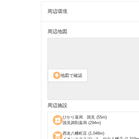
周辺環境
周辺地図
地図で確認
location_on
周辺施設
ひかり薬局 国見
(
55
m)
local_pharmacy
国見調剤薬局
(
294
m)
西友八幡町店
(
1,048
m)
shopping_cart
イオンエクスプレス 仙台八幡店
(
1,319
m