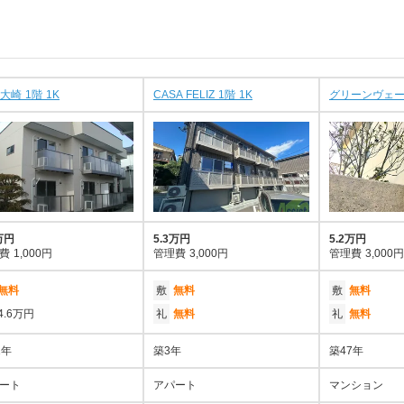
大崎 1階 1K
CASA FELIZ 1階 1K
グリーンヴェール
万円
5.3万円
5.2万円
費
1,000円
管理費
3,000円
管理費
3,000円
無料
敷
無料
敷
無料
4.6万円
礼
無料
礼
無料
1年
築3年
築47年
ート
アパート
マンション