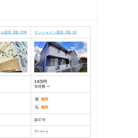
国見 5階 2DK
サンシャイン国見 2階 1K
3.8万円
管理費
ー
敷
無料
礼
無料
築37年
アパート