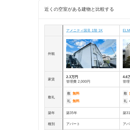
近くの空室がある建物と比較する
アメニティ国見 1階 1K
ELM
外観
2.3万円
4.6
家賃
管理費
2,000円
管理
敷
無料
敷
敷礼
礼
無料
礼
築年
築35年
築3
種別
アパート
アパ