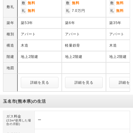
敷
無料
敷
無料
敷
無料
敷礼
礼
無料
礼
7.0万円
礼
無料
築年
築53年
築6年
築35年
種別
アパート
アパート
アパート
構造
木造
軽量鉄骨
木造
階建
地上2階建
地上2階建
地上2階建
地図
詳細を見る
詳細を見る
詳細を
玉名市(熊本県)の生活
ガス料金
ー
(22m³使用した場
合の月額)