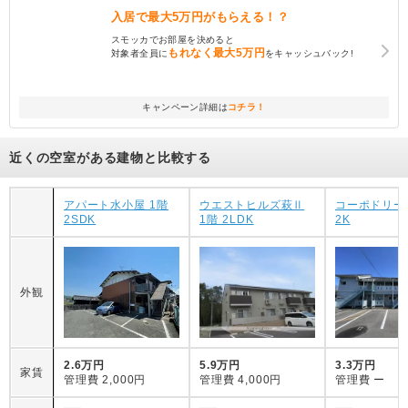
入居で
最大5万円
がもらえる！？
スモッカでお部屋を決めると
もれなく
最大5万円
対象者全員に
をキャッシュバック!
キャンペーン詳細は
コチラ！
近くの空室がある建物と比較する
アパート水小屋 1階
ウエストヒルズ萩Ⅱ
コーポドリー
2SDK
1階 2LDK
2K
外観
2.6万円
5.9万円
3.3万円
家賃
管理費
2,000円
管理費
4,000円
管理費
ー