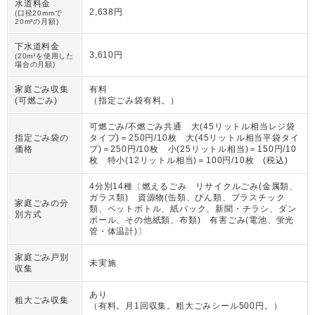
水道料金
2,638円
(口径20mmで
20m³の月額)
下水道料金
3,610円
(20m³を使用した
場合の月額)
家庭ごみ収集
有料
(可燃ごみ)
（
指定ごみ袋有料。
）
可燃ごみ/不燃ごみ共通 大(45リットル相当レジ袋
指定ごみ袋の
タイプ)＝250円/10枚 大(45リットル相当平袋タイ
価格
プ)＝250円/10枚 小(25リットル相当)＝150円/10
枚 特小(12リットル相当)＝100円/10枚 (税込)
4分別14種〔燃えるごみ リサイクルごみ(金属類、
ガラス類) 資源物(缶類、びん類、プラスチック
家庭ごみの分
類、ペットボトル、紙パック、新聞・チラシ、ダン
別方式
ボール、その他紙類、布類) 有害ごみ(電池、蛍光
管・体温計)〕
家庭ごみ戸別
未実施
収集
あり
粗大ごみ収集
（
有料。月1回収集。粗大ごみシール500円。
）