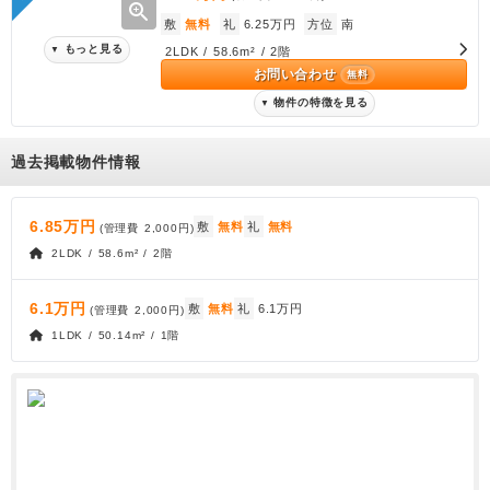
zoom_in
敷
無料
礼
6.25万円
方位
南
もっと見る
▼
2LDK / 58.6m² / 2階
お問い合わせ
無料
物件の特徴を見る
▼
過去掲載物件情報
6.85万円
敷
無料
礼
無料
(管理費
2,000円
)
2LDK / 58.6m² / 2階
6.1万円
敷
無料
礼
6.1万円
(管理費
2,000円
)
1LDK / 50.14m² / 1階