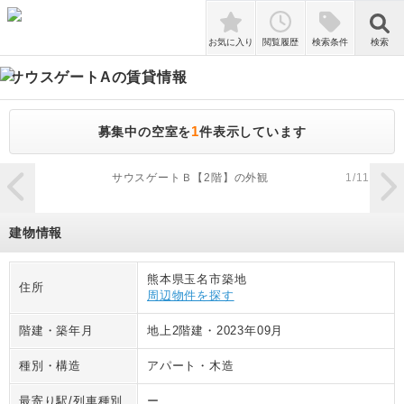
検索
お気に入り
閲覧履歴
検索条件
検索
サウスゲートA
の賃貸情報
1
募集中の空室を
件表示しています
zoom_in
サウスゲートＢ【2階】の外観
1
/
11
建物情報
熊本県玉名市築地
住所
周辺物件を探す
階建・築年月
地上2階建
・
2023年09月
種別・構造
アパート
・
木造
最寄り駅/列車種別
ー