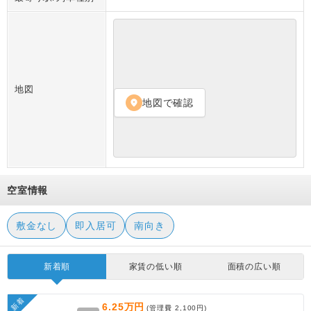
地図
地図で確認
location_on
空室情報
敷金なし
即入居可
南向き
新着順
家賃の低い順
面積の広い順
新着
6.25万円
(管理費
2,100円
)