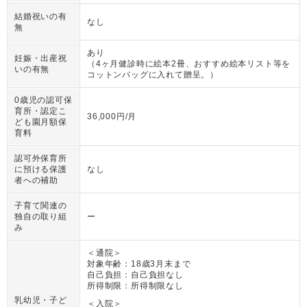
結婚祝いの有
なし
無
あり
妊娠・出産祝
（
4ヶ月健診時に絵本2冊、おすすめ絵本リスト等を
いの有無
コットンバッグに入れて贈呈。
）
0歳児の認可保
育所・認定こ
36,000円/月
ども園月額保
育料
認可外保育所
に預ける保護
なし
者への補助
子育て関連の
独自の取り組
ー
み
＜通院＞
対象年齢：
18歳3月末まで
自己負担：
自己負担なし
所得制限：
所得制限なし
乳幼児・子ど
＜入院＞