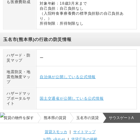
も医療費助成
対象年齢：
18歳3月末まで
自己負担：
自己負担なし
（
入院時食事療養費の標準負担額の自己負担あ
り。
）
所得制限：
所得制限なし
玉名市(熊本県)の行政の防災情報
ハザード・防
ー
災マップ
地震防災・地
震危険度マッ
自治体が公開している公式情報
プ
ハザードマッ
プポータルサ
国土交通省が公開している公式情報
イト
賃貸の物件を探す
熊本県の賃貸
玉名市の賃貸
サウスゲートA
賃貸スモッカ
|
サイトマップ
お問い合わせ
|
賃貸広告の掲載