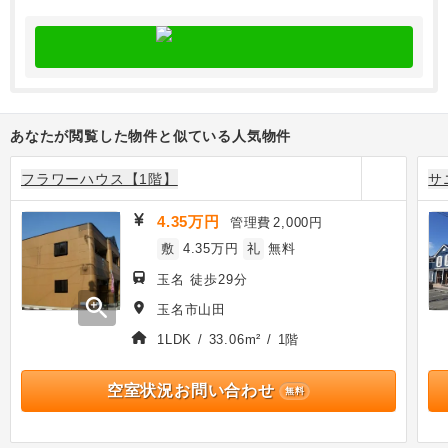
あなたが閲覧した物件と似ている人気物件
フラワーハウス【1階】
サ
4.35万円
管理費
2,000円
敷
4.35万円
礼
無料
玉名 徒歩29分
zoom_in
玉名市山田
1LDK / 33.06m² / 1階
空室状況お問い合わせ
無料