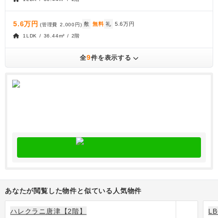
5.6万円
敷
無料
礼
5.6万円
(管理費
2,000円
)
1LDK / 36.44m² / 2階
9
全
件を表示する
あなたが閲覧した物件と似ている人気物件
ハレクラニ唐津【2階】
L