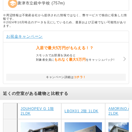
school
唐津市立鏡中学校
(
757
m)
※周辺情報は不動産会社から提供された情報ではなく、弊サービスで独自に収集した情
報です。
※2024年10月時点のデータを元にしているため、最新および正確でない可能性があり
ます。
お祝金キャンペーン
入居で
最大5万円
がもらえる！？
スモッカでお部屋を決めると
もれなく
最大5万円
対象者全員に
をキャッシュバック!
キャンペーン詳細は
コチラ！
近くの空室がある建物と比較する
JOUHOPEV G 1階
AMORINO A
LBOX01 2階 1LDK
2LDK
2LDK