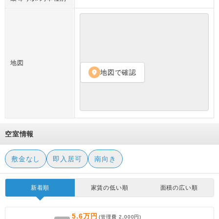
地図
地図で確認
location_on
空室情報
敷金なし
即入居可
南向き
新着順
家賃の低い順
面積の広い順
5.6万円
(管理費
2,000円
)