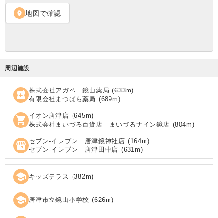
地図で確認
location_on
周辺施設
株式会社アガペ 鏡山薬局
(
633
m)
local_pharmacy
有限会社まつばら薬局
(
689
m)
イオン唐津店
(
645
m)
shopping_cart
株式会社まいづる百貨店 まいづるナイン鏡店
(
804
m)
セブン‐イレブン 唐津鏡神社店
(
164
m)
local_convenience_store
セブン‐イレブン 唐津田中店
(
631
m)
school
キッズテラス
(
382
m)
school
唐津市立鏡山小学校
(
626
m)