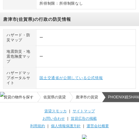
所得制限：
所得制限なし
唐津市(佐賀県)の行政の防災情報
ハザード・防
ー
災マップ
地震防災・地
震危険度マッ
ー
プ
ハザードマッ
プポータルサ
国土交通省が公開している公式情報
イト
賃貸の物件を探す
佐賀県の賃貸
唐津市の賃貸
PHOENIX鏡SHAW
賃貸スモッカ
|
サイトマップ
お問い合わせ
|
賃貸広告の掲載
利用規約
|
個人情報保護方針
|
運営会社概要