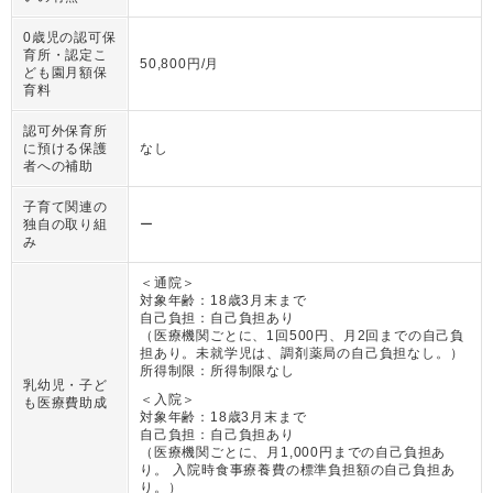
0歳児の認可保
育所・認定こ
50,800円/月
ども園月額保
育料
認可外保育所
に預ける保護
なし
者への補助
子育て関連の
独自の取り組
ー
み
＜通院＞
対象年齢：
18歳3月末まで
自己負担：
自己負担あり
（
医療機関ごとに、1回500円、月2回までの自己負
担あり。未就学児は、調剤薬局の自己負担なし。
）
所得制限：
所得制限なし
乳幼児・子ど
＜入院＞
も医療費助成
対象年齢：
18歳3月末まで
自己負担：
自己負担あり
（
医療機関ごとに、月1,000円までの自己負担あ
り。 入院時食事療養費の標準負担額の自己負担あ
り。
）