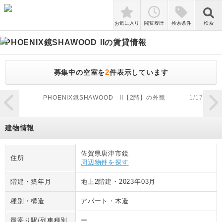
検索
お気に入り
閲覧履歴
検索条件
検索
PHOENIX鏡SHAWOOD II
の賃貸情報
2
募集中の空室を
件表示しています
zoom_in
PHOENIX鏡SHAWOOD II【2階】の外観
1
/
17
建物情報
佐賀県唐津市鏡
住所
周辺物件を探す
階建・築年月
地上2階建
・
2023年03月
種別・構造
アパート
・
木造
最寄り駅/列車種別
ー