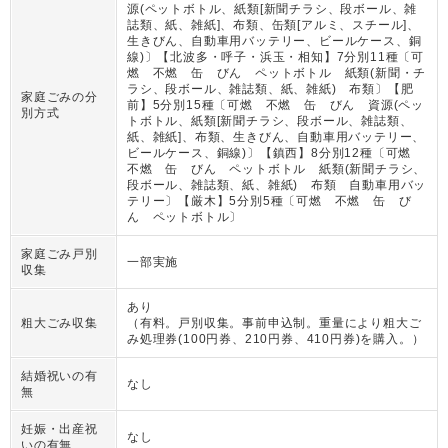
源(ペットボトル、紙類[新聞チラシ、段ボール、雑
誌類、紙、雑紙]、布類、缶類[アルミ、スチール]、
生きびん、自動車用バッテリー、ビールケース、銅
線)〕【北波多・呼子・浜玉・相知】7分別11種〔可
燃 不燃 缶 びん ペットボトル 紙類(新聞・チ
ラシ、段ボール、雑誌類、紙、雑紙) 布類〕【肥
家庭ごみの分
前】5分別15種〔可燃 不燃 缶 びん 資源(ペッ
別方式
トボトル、紙類[新聞チラシ、段ボール、雑誌類、
紙、雑紙]、布類、生きびん、自動車用バッテリー、
ビールケース、銅線)〕【鎮西】8分別12種〔可燃
不燃 缶 びん ペットボトル 紙類(新聞チラシ、
段ボール、雑誌類、紙、雑紙) 布類 自動車用バッ
テリー〕【厳木】5分別5種〔可燃 不燃 缶 び
ん ペットボトル〕
家庭ごみ戸別
一部実施
収集
あり
粗大ごみ収集
（
有料。戸別収集。事前申込制。重量により粗大ご
み処理券(100円券、210円券、410円券)を購入。
）
結婚祝いの有
なし
無
妊娠・出産祝
なし
いの有無