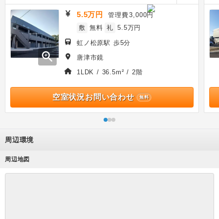
5.5万円
管理費
3,000円
敷
無料
礼
5.5万円
虹ノ松原駅 歩5分
zoom_in
唐津市鏡
1LDK / 36.5m² / 2階
空室状況お問い合わせ
無料
周辺環境
周辺地図