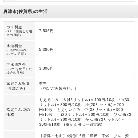
唐津市(佐賀県)の生活
ガス料金
7,535円
(22m³使用した場
合の月額)
水道料金
5,380円
(口径20mmで
20m³の月額)
下水道料金
3,300円
(20m³を使用した
場合の月額)
家庭ごみ収集
有料
(可燃ごみ)
（
指定ごみ袋有料。
）
もえるごみ 大(45リットル)＝400円/10枚 中(33
リットル)＝300円/10枚 小(20リットル)＝200
指定ごみ袋の
円/10枚 もえないごみ 中(33リットル)＝300
価格
円/10枚 小(20リットル)＝200円/10枚 びん用(33
リットル)＝300円/10枚 かん用(33リットル)＝
300円/10枚 (※かん用は一部実施)
【唐津・七山】4分別16種〔可燃 不燃 びん 資