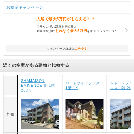
お祝金キャンペーン
入居で
最大5万円
がもらえる！？
スモッカでお部屋を決めると
もれなく
最大5万円
対象者全員に
をキャッシュバック!
キャンペーン詳細は
コチラ！
近くの空室がある建物と比較する
SHAMAISON
ロードサイドテラス
シャーメゾン
EMINENCE Ⅱ 1階
1階 1K
ンス 1階 2L
2LDK
外観