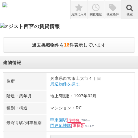
検索
お気に入り
閲覧履歴
検索条件
検索
マジスト西宮
の賃貸情報
18
過去掲載物件を
件表示しています
建物情報
兵庫県西宮市上大市４丁目
住所
周辺物件を探す
階建・築年月
地上5階建
・
1997年02月
種別・構造
マンション
・
RC
甲東園駅
準特急
700
m
最寄り駅/列車種別
門戸厄神駅
準特急
924
m