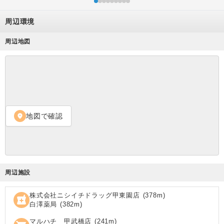
周辺環境
周辺地図
地図で確認
location_on
周辺施設
株式会社ニシイチドラッグ甲東園店
(
378
m)
local_pharmacy
白澤薬局
(
382
m)
マルハチ 甲武橋店
(
241
m)