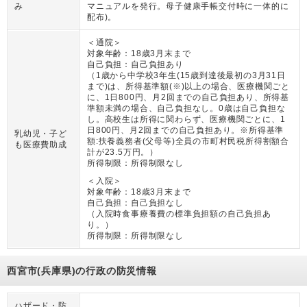
み
マニュアルを発行。母子健康手帳交付時に一体的に
配布)。
＜通院＞
対象年齢：
18歳3月末まで
自己負担：
自己負担あり
（
1歳から中学校3年生(15歳到達後最初の3月31日
まで)は、所得基準額(※)以上の場合、医療機関ごと
に、1日800円、月2回までの自己負担あり、所得基
準額未満の場合、自己負担なし。0歳は自己負担な
し。高校生は所得に関わらず、医療機関ごとに、1
日800円、月2回までの自己負担あり。※所得基準
乳幼児・子ど
額:扶養義務者(父母等)全員の市町村民税所得割額合
も医療費助成
計が23.5万円。
）
所得制限：
所得制限なし
＜入院＞
対象年齢：
18歳3月末まで
自己負担：
自己負担なし
（
入院時食事療養費の標準負担額の自己負担あ
り。
）
所得制限：
所得制限なし
西宮市(兵庫県)の行政の防災情報
ハザード・防