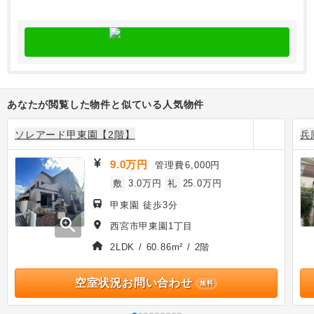
あなたが閲覧した物件と似ている人気物件
ソレアード甲東園【2階】
兵
9.0万円
管理費
6,000円
敷
3.0万円
礼
25.0万円
甲東園 徒歩3分
zoom_in
西宮市甲東園1丁目
2LDK / 60.86m² / 2階
空室状況お問い合わせ
無料