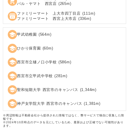
shopping_cart
パル・ヤマト 西宮店
(
265
m)
ファミリーマート 上大市四丁目店
(
111
m)
local_convenience_store
ファミリーマート 西宮上大市店
(
336
m)
school
甲武幼稚園
(
564
m)
school
ひかり保育園
(
60
m)
school
西宮市立樋ノ口小学校
(
586
m)
school
西宮市立甲武中学校
(
281
m)
school
聖和短期大学 西宮市のキャンパス
(
1,344
m)
school
神戸女学院大学 西宮市のキャンパス
(
1,381
m)
※周辺情報は不動産会社から提供された情報ではなく、弊サービスで独自に収集した情
報です。
※2024年10月時点のデータを元にしているため、最新および正確でない可能性があり
ます。