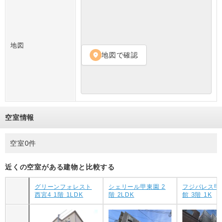
地図
地図で確認
location_on
空室情報
空室0件
近くの空室がある建物と比較する
グリーンフォレスト
シェリール甲東園 2
フジパレス甲
西宮4 1階 1LDK
階 2LDK
館 3階 1K