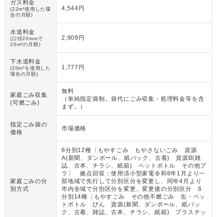
ガス料金
4,544円
(22m³使用した場
合の月額)
水道料金
2,909円
(口径20mmで
20m³の月額)
下水道料金
1,777円
(20m³を使用した
場合の月額)
無料
家庭ごみ収集
（
単純指定袋制。袋代にごみ収集・処理料金等を含
(可燃ごみ)
まず。
）
指定ごみ袋の
市場価格
価格
6分別12種〔もやすごみ もやさないごみ 資源
A(新聞、ダンボール、紙パック、古着) 資源B(雑
誌、古本、チラシ、紙箱) ペットボトル その他プ
ラ〕 拠点回収：使用済小型家電令和8年1月より一
家庭ごみの分
部地域で先行して分別区分を変更し、同年4月より
別方式
市内全域で分別区分を変更。変更後の分別区分 6
分別14種〔もやすごみ その他不燃ごみ 缶・ペッ
トボトル びん 資源(新聞、ダンボール、紙パッ
ク、古着、雑誌、古本、チラシ、紙箱) プラスチッ