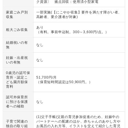
ク資源〕 拠点回収：使用済小型家電
家庭ごみ戸別
一部実施(【にこやか収集】要件を満たす障がい者、
収集
高齢者、要介護者が対象)
あり
粗大ごみ収集
（
有料。事前申込制。300～3,600円/点。
）
結婚祝いの有
なし
無
妊娠・出産祝
なし
いの有無
0歳児の認可保
育所・認定こ
51,700円/月
ども園月額保
（
保育短時間認定は50,900円。
）
育料
認可外保育所
に預ける保護
なし
者への補助
(1)父子手帳(父親の育児参加促進のため、妊娠中の
子育て関連の
パートナーへの配慮のほか、赤ちゃんのあやし方や
独自の取り組
お風呂の入れ方等、イラストを交えて紹介した育児