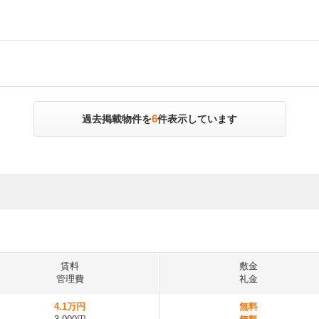
6
過去掲載物件を
件表示しています
賃料
敷金
管理費
礼金
4.1万円
無料