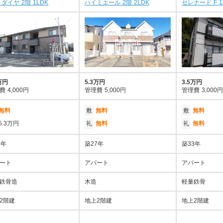
 ダイヤ 2階 1LDK
ハイミエール 2階 2LDK
セレナード F 1
万円
5.3万円
3.5万円
費
4,000円
管理費
5,000円
管理費
3,000円
無料
敷
無料
敷
無料
5.3万円
礼
無料
礼
無料
6年
築27年
築33年
ート
アパート
アパート
鉄骨造
木造
軽量鉄骨
2階建
地上2階建
地上2階建