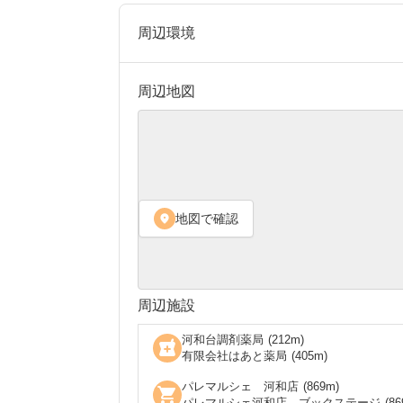
周辺環境
周辺地図
地図で確認
location_on
周辺施設
河和台調剤薬局
(
212
m)
local_pharmacy
有限会社はあと薬局
(
405
m)
パレマルシェ 河和店
(
869
m)
shopping_cart
パレマルシェ河和店 ブックステージ
(
86