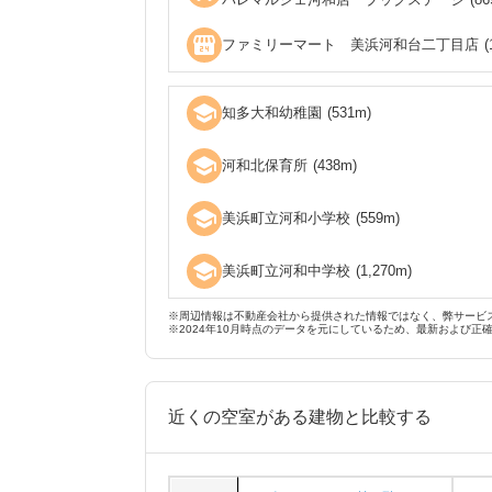
local_convenience_store
ファミリーマート 美浜河和台二丁目店
(
school
知多大和幼稚園
(
531
m)
school
河和北保育所
(
438
m)
school
美浜町立河和小学校
(
559
m)
school
美浜町立河和中学校
(
1,270
m)
※周辺情報は不動産会社から提供された情報ではなく、弊サービ
※2024年10月時点のデータを元にしているため、最新および正
近くの空室がある建物と比較する