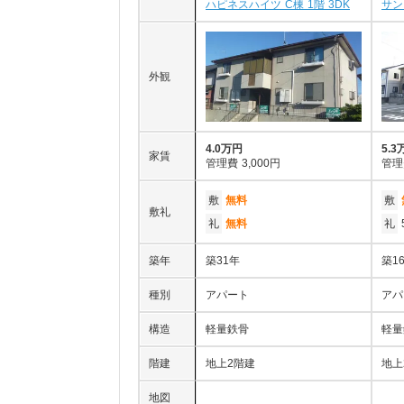
ハピネスハイツ C棟 1階 3DK
サン
外観
4.0万円
5.3
家賃
管理費
3,000円
管理
敷
無料
敷
敷礼
礼
無料
礼
築年
築31年
築1
種別
アパート
アパ
構造
軽量鉄骨
軽量
階建
地上2階建
地上
地図