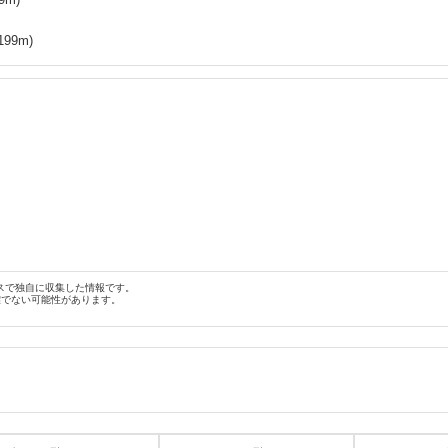
199
m)
スで独自に収集した情報です。
確でない可能性があります。