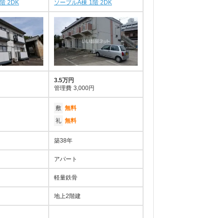
階 2DK
ソーブルA棟 1階 2DK
3.5万円
管理費
3,000円
敷
無料
礼
無料
築38年
アパート
軽量鉄骨
地上2階建