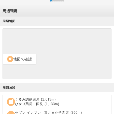
周辺環境
周辺地図
地図で確認
location_on
周辺施設
くるみ調剤薬局
(
1,013
m)
local_pharmacy
ひかり薬局 国見
(
1,133
m)
セブン‐イレブン 東北文化学園店
(
290
m)