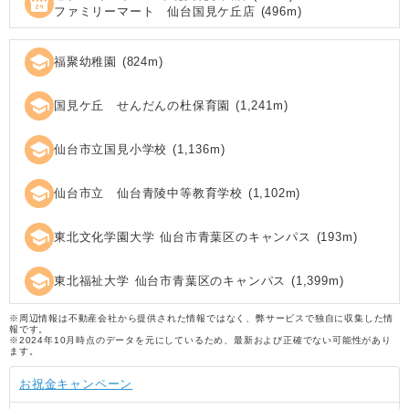
local_convenience_store
ファミリーマート 仙台国見ケ丘店
(
496
m)
school
福聚幼稚園
(
824
m)
school
国見ケ丘 せんだんの杜保育園
(
1,241
m)
school
仙台市立国見小学校
(
1,136
m)
school
仙台市立 仙台青陵中等教育学校
(
1,102
m)
school
東北文化学園大学 仙台市青葉区のキャンパス
(
193
m)
school
東北福祉大学 仙台市青葉区のキャンパス
(
1,399
m)
※周辺情報は不動産会社から提供された情報ではなく、弊サービスで独自に収集した情
報です。
※2024年10月時点のデータを元にしているため、最新および正確でない可能性があり
ます。
お祝金キャンペーン