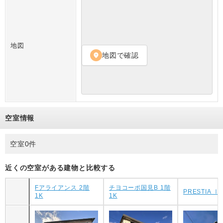
地図
地図で確認
location_on
空室情報
空室0件
近くの空室がある建物と比較する
Fアライアンス 2階
チヨコーポ国見B 1階
PRESTIA Ⅰ
1K
1K