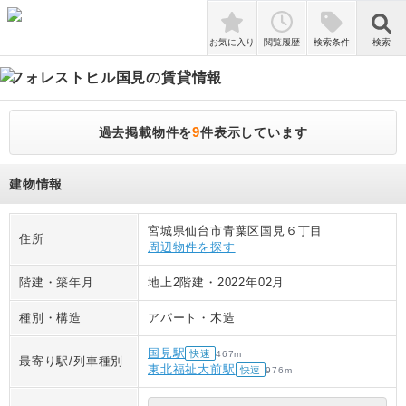
検索
お気に入り
閲覧履歴
検索条件
検索
フォレストヒル国見
の賃貸情報
9
過去掲載物件を
件表示しています
建物情報
宮城県仙台市青葉区国見６丁目
住所
周辺物件を探す
階建・築年月
地上2階建
・
2022年02月
種別・構造
アパート
・
木造
国見駅
快速
467
m
最寄り駅/列車種別
東北福祉大前駅
快速
976
m