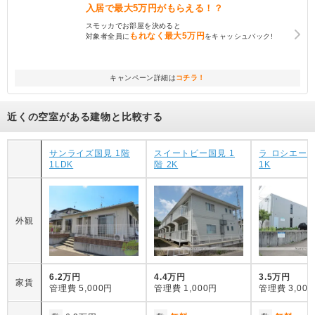
入居で
最大5万円
がもらえる！？
スモッカでお部屋を決めると
もれなく
最大5万円
対象者全員に
をキャッシュバック!
キャンペーン詳細は
コチラ！
近くの空室がある建物と比較する
サンライズ国見 1階
スイートピー国見 1
ラ ロシエールI
1LDK
階 2K
1K
外観
6.2万円
4.4万円
3.5万円
家賃
管理費
5,000円
管理費
1,000円
管理費
3,00