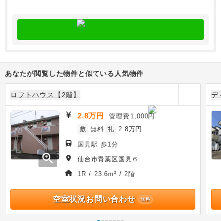
あなたが閲覧した物件と似ている人気物件
ロフトハウス【2階】
デ
2.8万円
管理費
1,000円
敷
無料
礼
2.8万円
国見駅 歩1分
zoom_in
仙台市青葉区国見６
1R / 23.6m² / 2階
空室状況お問い合わせ
無料