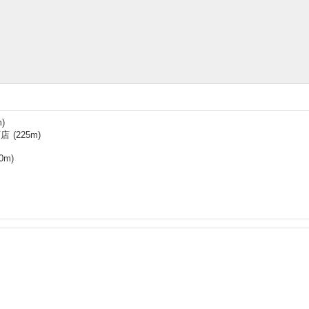
)
町店
(
225
m)
0
m)