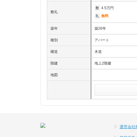
敷
4.5万円
敷礼
礼
無料
築年
築26年
種別
アパート
構造
木造
階建
地上2階建
地図
運営会社