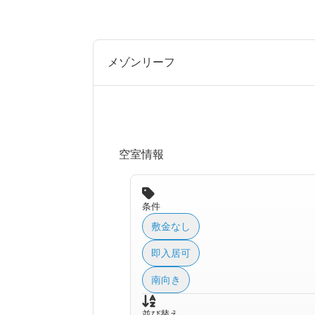
メゾンリーフ
空室情報
条件
敷金なし
即入居可
南向き
並び替え