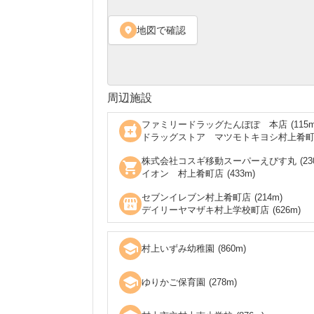
地図で確認
location_on
周辺施設
ファミリードラッグたんぽぽ 本店
(
115
m
local_pharmacy
ドラッグストア マツモトキヨシ村上肴
株式会社コスギ移動スーパーえびす丸
(
23
shopping_cart
イオン 村上肴町店
(
433
m)
セブンイレブン村上肴町店
(
214
m)
local_convenience_store
デイリーヤマザキ村上学校町店
(
626
m)
school
村上いずみ幼稚園
(
860
m)
school
ゆりかご保育園
(
278
m)