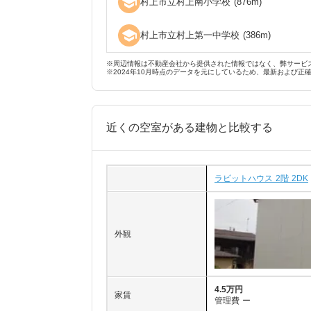
school
村上市立村上南小学校
(
876
m)
school
村上市立村上第一中学校
(
386
m)
※周辺情報は不動産会社から提供された情報ではなく、弊サービ
※2024年10月時点のデータを元にしているため、最新および正
近くの空室がある建物と比較する
ラビットハウス 2階 2DK
外観
4.5万円
家賃
管理費
ー