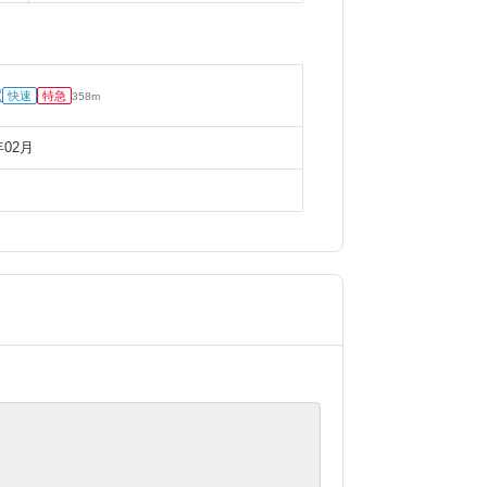
駅
快速
特急
358
m
年02月