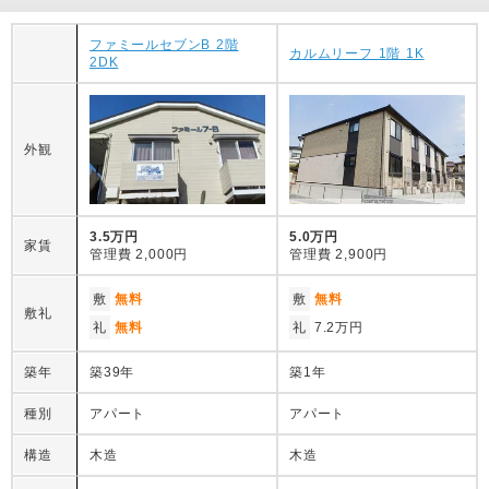
ファミールセブンB 2階
カルムリーフ 1階 1K
2DK
外観
3.5万円
5.0万円
家賃
管理費
2,000円
管理費
2,900円
敷
無料
敷
無料
敷礼
礼
無料
礼
7.2万円
築年
築39年
築1年
種別
アパート
アパート
構造
木造
木造