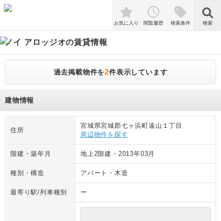
検索
お気に入り
閲覧履歴
検索条件
検索
ノイ アロッジオ
の賃貸情報
2
過去掲載物件を
件表示しています
建物情報
宮城県宮城郡七ヶ浜町遠山１丁目
住所
周辺物件を探す
階建・築年月
地上2階建
・
2013年03月
種別・構造
アパート
・
木造
最寄り駅/列車種別
ー