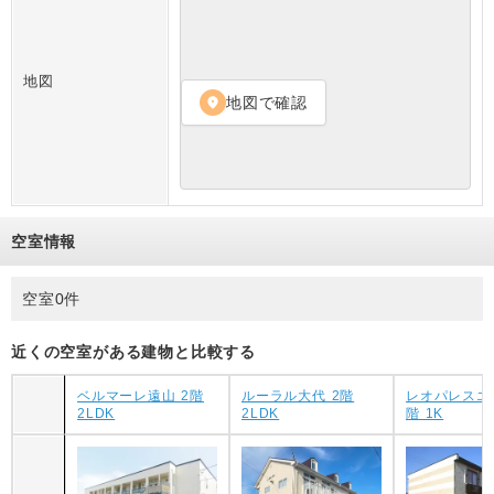
地図
地図で確認
location_on
空室情報
空室0件
近くの空室がある建物と比較する
ベルマーレ遠山 2階
ルーラル大代 2階
レオパレスエ
2LDK
2LDK
階 1K