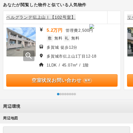
あなたが閲覧した物件と似ている人気物件
ペルグランデ伝上山Ⅰ【102号室】
リ
5.2万円
管理費
2,500円
敷
無料
礼
無料
多賀城 徒歩12分
zoom_in
多賀城市伝上山1丁目12-18
1LDK / 45.07m² / 1階
空室状況お問い合わせ
無料
周辺環境
周辺地図