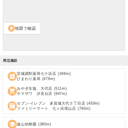
地図で確認
location_on
周辺施設
宮城調剤薬局七ケ浜店
(
348
m)
local_pharmacy
ひまわり薬局
(
479
m)
みやぎ生協 大代店
(
511
m)
shopping_cart
ヤマザワ 汐見台店
(
947
m)
セブン‐イレブン 多賀城大代５丁目店
(
450
m)
local_convenience_store
ファミリーマート 七ヶ浜境山店
(
740
m)
school
遠山幼稚園
(
380
m)