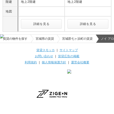
階建
地上2階建
地上2階建
地図
詳細を見る
詳細を見る
賃貸の物件を探す
宮城県の賃貸
宮城郡七ヶ浜町の賃貸
ノイ ア
賃貸スモッカ
|
サイトマップ
お問い合わせ
|
賃貸広告の掲載
利用規約
|
個人情報保護方針
|
運営会社概要