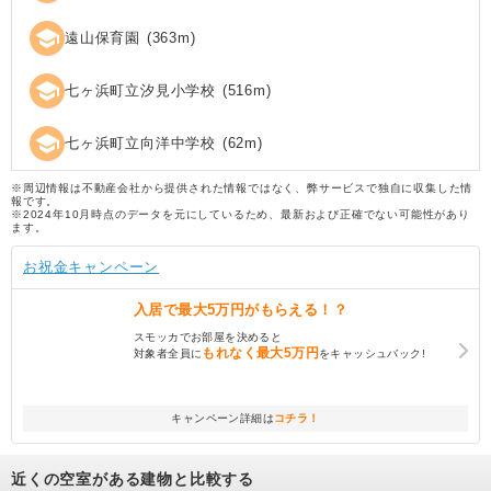
school
遠山保育園
(
363
m)
school
七ヶ浜町立汐見小学校
(
516
m)
school
七ヶ浜町立向洋中学校
(
62
m)
※周辺情報は不動産会社から提供された情報ではなく、弊サービスで独自に収集した情
報です。
※2024年10月時点のデータを元にしているため、最新および正確でない可能性があり
ます。
お祝金キャンペーン
入居で
最大5万円
がもらえる！？
スモッカでお部屋を決めると
もれなく
最大5万円
対象者全員に
をキャッシュバック!
キャンペーン詳細は
コチラ！
近くの空室がある建物と比較する