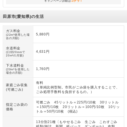
キャンペーン詳細は
コチラ！
田原市(愛知県)の生活
ガス料金
5,880円
(22m³使用した場
合の月額)
水道料金
4,631円
(口径20mmで
20m³の月額)
下水道料金
1,760円
(20m³を使用した
場合の月額)
有料
家庭ごみ収集
（
単純比例型制。市民がごみ袋を購入することで、
(可燃ごみ)
ごみ処理手数料を負担するもの。
）
可燃ごみ 45リットル＝225円/10枚 30リットル
指定ごみ袋の
＝150円/10枚 20リットル＝100円/10枚 10リッ
価格
トル＝50円/10枚 (税込)
13分別21種〔もやせるごみ 生ごみ こわすごみ
紙類(雑誌、新聞、紙パック、ダンボール) 布類