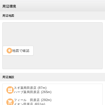
周辺環境
周辺地図
地図で確認
location_on
周辺施設
スギ薬局田原店
(
87
m)
local_pharmacy
ハーブ薬局田原店
(
265
m)
フィール 田原店
(
292
m)
shopping_cart
イオン田原店
(
651
m)