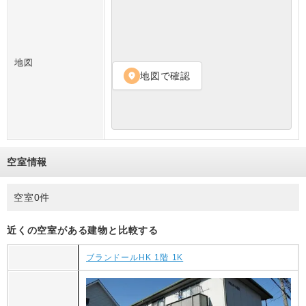
地図
地図で確認
location_on
空室情報
空室0件
近くの空室がある建物と比較する
ブランドールHK 1階 1K