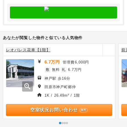
あなたが閲覧した物件と似ている人気物件
レオパレス花車【1階】
前
6.7万円
管理費
6,000円
敷
無料
礼
6.7万円
神戸駅 歩16分
zoom_in
田原市神戸町郷仲
1K / 26.49m² / 1階
空室状況お問い合わせ
無料