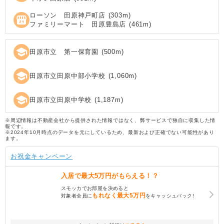
ローソン 田原神戸町店
(
303
m)
local_convenience_store
ファミリーマート 田原豊島店
(
461
m)
school
田原市立 第一保育園
(
500
m)
school
田原市立田原中部小学校
(
1,060
m)
school
田原市立田原中学校
(
1,187
m)
※周辺情報は不動産会社から提供された情報ではなく、弊サービスで独自に収集した情
報です。
※2024年10月時点のデータを元にしているため、最新および正確でない可能性があり
ます。
お祝金キャンペーン
入居で
最大5万円
がもらえる！？
スモッカでお部屋を決めると
もれなく
最大5万円
対象者全員に
をキャッシュバック!