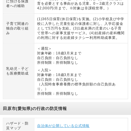
に預ける保護
育を必要とする事由がある児童。0～2歳児クラスは
者への補助
42,000円/月まで。※対象は非課税世帯。
）
(1)365日保育(休日保育)を実施。(2)小学校及び中学
子育て関連の
校に入学した児童生徒の保護者に対し、入学応援金
独自の取り組
として5万円を支給。(3)1歳未満の児童のいる子育
み
て世帯への家事支援サービス。(4)妊産婦の産科機関
の利用に対する妊産婦タクシー利用料助成事業。
＜通院＞
対象年齢：
18歳3月末まで
自己負担：
自己負担なし
所得制限：
所得制限なし
乳幼児・子ど
＜入院＞
も医療費助成
対象年齢：
18歳3月末まで
自己負担：
自己負担なし
（
入院時食事療養費の標準負担額の自己負担あ
り。
）
所得制限：
所得制限なし
田原市(愛知県)の行政の防災情報
ハザード・防
自治体が公開している公式情報
災マップ