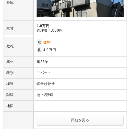
外観
4.9万円
家賃
管理費
4,000円
敷
無料
敷礼
礼
4.9万円
築年
築26年
種別
アパート
構造
軽量鉄骨造
階建
地上2階建
地図
詳細を見る