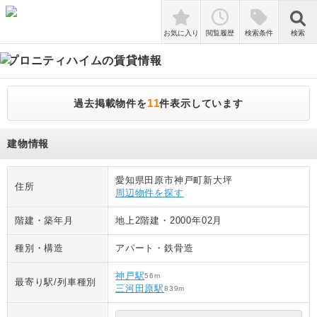
検索
お気に入り
閲覧履歴
検索条件
検索
プロニティハイム
の賃貸情報
11
過去掲載物件を
件表示しています
建物情報
愛知県田原市神戸町新大坪
住所
周辺物件を探す
階建・築年月
地上2階建
・
2000年02月
種別・構造
アパート
・
鉄骨造
神戸駅
56
m
最寄り駅/列車種別
三河田原駅
839
m