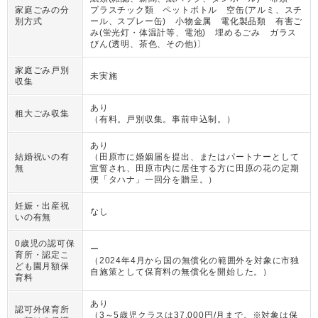
家庭ごみの分
プラスチック類 ペットボトル 空缶(アルミ、スチ
別方式
ール、スプレー缶) 小物金属 電化製品類 有害ご
み(蛍光灯・体温計等、電池) 埋めるごみ ガラス
びん(透明、茶色、その他)〕
家庭ごみ戸別
未実施
収集
あり
粗大ごみ収集
（
有料。戸別収集。事前申込制。
）
あり
結婚祝いの有
（
田原市に婚姻届を提出、またはパートナーとして
無
宣誓され、田原市内に居住する方に田原の花の定期
便「タハナ」一回分を贈呈。
）
妊娠・出産祝
なし
いの有無
0歳児の認可保
ー
育所・認定こ
（
2024年4月から国の無償化の範囲外を対象に市独
ども園月額保
自施策として保育料の無償化を開始した。
）
育料
あり
認可外保育所
（
3～5歳児クラスは37,000円/月まで。※対象は保