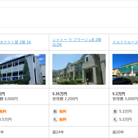
シャトー ラ プラージュB 2階
ネクスト望 1階 1K
スカイクルーズA
2LDK
万円
5.35万円
5.3万円
費
6,000円
管理費
2,200円
管理費
3,000円
無料
敷
無料
敷
5.3万円
6.5万円
礼
無料
礼
5.3万円
7年
築24年
築20年