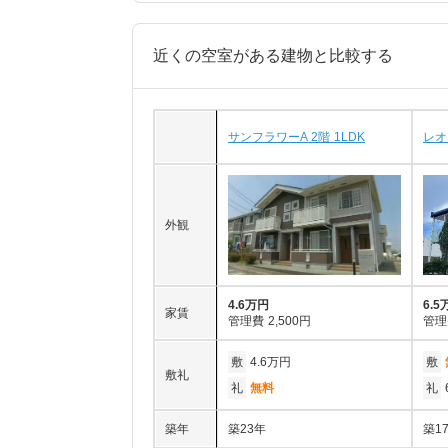
近くの空室がある建物と比較する
サンフラワーA 2階 1LDK
レオ
外観
4.6万円
6.5
家賃
管理費
2,500円
管理
敷
4.6万円
敷
敷礼
礼
無料
礼
築年
築23年
築1