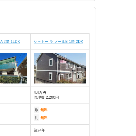
 2階 1LDK
シャトー ラ メールB 1階 2DK
4.4万円
管理費
2,200円
敷
無料
礼
無料
築24年