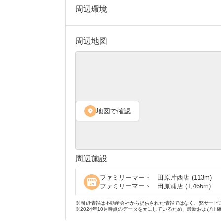
周辺環境
周辺地図
地図で確認
location_on
周辺施設
ファミリーマート 田原片西店
(
113
m)
local_convenience_store
ファミリーマート 田原浦店
(
1,466
m)
※周辺情報は不動産会社から提供された情報ではなく、弊サービ
※2024年10月時点のデータを元にしているため、最新および正