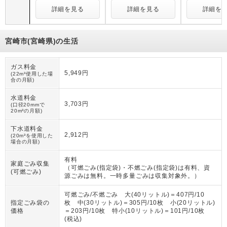
詳細を見る
詳細を見る
詳細を
宮崎市(宮崎県)の生活
ガス料金
5,949円
(22m³使用した場
合の月額)
水道料金
3,703円
(口径20mmで
20m³の月額)
下水道料金
2,912円
(20m³を使用した
場合の月額)
有料
家庭ごみ収集
（
可燃ごみ(指定袋)・不燃ごみ(指定袋)は有料、資
(可燃ごみ)
源ごみは無料。一時多量ごみは収集対象外。
）
可燃ごみ/不燃ごみ 大(40リットル)＝407円/10
指定ごみ袋の
枚 中(30リットル)＝305円/10枚 小(20リットル)
価格
＝203円/10枚 特小(10リットル)＝101円/10枚
(税込)