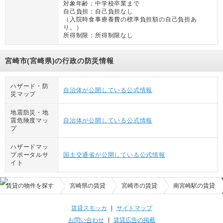
対象年齢：
中学校卒業まで
自己負担：
自己負担なし
（
入院時食事療養費の標準負担額の自己負担あ
り。
）
所得制限：
所得制限なし
宮崎市(宮崎県)の行政の防災情報
ハザード・防
自治体が公開している公式情報
災マップ
地震防災・地
震危険度マッ
自治体が公開している公式情報
プ
ハザードマッ
プポータルサ
国土交通省が公開している公式情報
イト
賃貸の物件を探す
宮崎県の賃貸
宮崎市の賃貸
南宮崎駅の賃貸
賃貸スモッカ
|
サイトマップ
お問い合わせ
|
賃貸広告の掲載