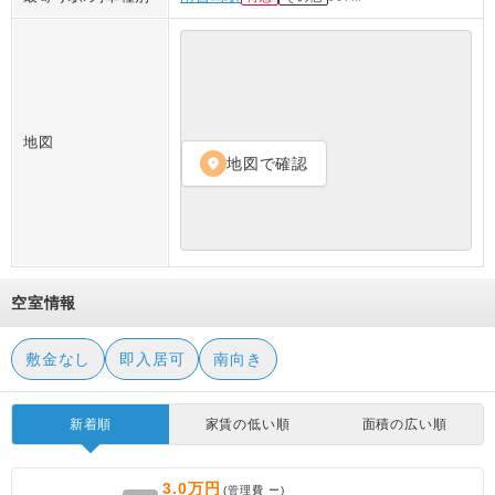
地図
地図で確認
location_on
空室情報
敷金なし
即入居可
南向き
新着順
家賃の低い順
面積の広い順
3.0万円
(管理費
ー
)