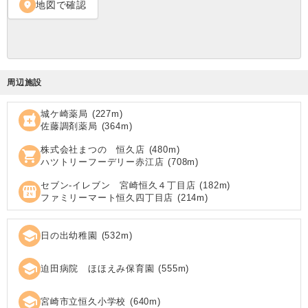
地図で確認
location_on
周辺施設
城ケ崎薬局
(
227
m)
local_pharmacy
佐藤調剤薬局
(
364
m)
株式会社まつの 恒久店
(
480
m)
shopping_cart
ハツトリーフーデリー赤江店
(
708
m)
セブン‐イレブン 宮崎恒久４丁目店
(
182
m)
local_convenience_store
ファミリーマート恒久四丁目店
(
214
m)
school
日の出幼稚園
(
532
m)
school
迫田病院 ほほえみ保育園
(
555
m)
school
宮崎市立恒久小学校
(
640
m)