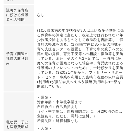
認可外保育所
に預ける保護
なし
者への補助
(1)16歳未満の年少扶養が3人以上いる多子世帯に係
る保育料の算定に当たり、税法上では行われない年
少扶養控除をあるものとして市民税を再計算し、保
育料の軽減を図る。(2)宮崎市内に35ヶ所の地域子
育て支援センターを設置し、子育て中の親子への交
子育て関連の
流の場の提供、育児不安等への相談・援助等を実施
独自の取り組
している。また、そのうち2ヶ所では、一時的に家
み
庭での保育が困難となった場合や、育児疲れによる
保護者のリフレッシュのために、一時預かりを実施
している。(3)2021年度から、ファミリー・サポー
ト・センター事業を利用した宮崎市在住の依頼会員
(利用者)が援助会員へ支払う報酬(利用料)の一部を
助成している。
＜通院＞
対象年齢：
中学校卒業まで
自己負担：
自己負担あり
（
小・中学生は、医療機関ごとに、月200円の自己
負担あり。ただし、調剤は無料。
）
所得制限：
所得制限なし
乳幼児・子ど
も医療費助成
＜入院＞