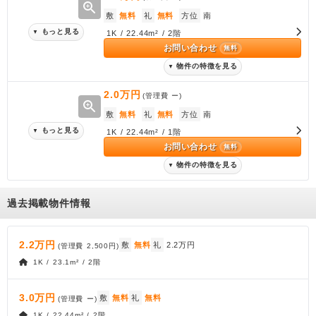
zoom_in
敷
無料
礼
無料
方位
南
もっと見る
▼
1K / 22.44m² / 2階
お問い合わせ
無料
物件の特徴を見る
▼
2.0万円
(管理費
ー
)
zoom_in
敷
無料
礼
無料
方位
南
もっと見る
▼
1K / 22.44m² / 1階
お問い合わせ
無料
物件の特徴を見る
▼
過去掲載物件情報
2.2万円
敷
無料
礼
2.2万円
(管理費
2,500円
)
1K / 23.1m² / 2階
3.0万円
敷
無料
礼
無料
(管理費
ー
)
1K / 22.44m² / 2階