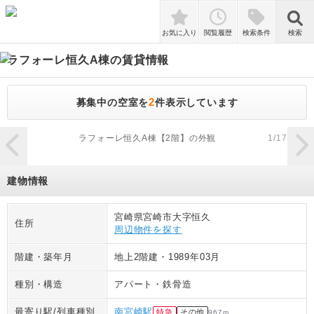
検索
お気に入り
閲覧履歴
検索条件
検索
ラフォーレ恒久A棟
の賃貸情報
2
募集中の空室を
件表示しています
zoom_in
ラフォーレ恒久A棟【2階】の外観
1
/
17
建物情報
宮崎県宮崎市大字恒久
住所
周辺物件を探す
階建・築年月
地上2階建
・
1989年03月
種別・構造
アパート
・
鉄骨造
最寄り駅/列車種別
南宮崎駅
特急
その他
967
m