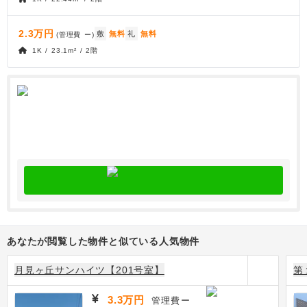
2.3万円
敷
無料
礼
無料
(管理費
ー
)
1K / 23.1m² / 2階
あなたが閲覧した物件と似ている人気物件
月見ヶ丘サンハイツ【201号室】
第
3.3万円
管理費
ー