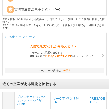
school
宮崎市立赤江東中学校
(
577
m)
※周辺情報は不動産会社から提供された情報ではなく、弊サービスで独自に収集した情
報です。
※2024年10月時点のデータを元にしているため、最新および正確でない可能性があり
ます。
お祝金キャンペーン
入居で
最大5万円
がもらえる！？
スモッカでお部屋を決めると
もれなく
最大5万円
対象者全員に
をキャッシュバック!
キャンペーン詳細は
コチラ！
近くの空室がある建物と比較する
プレステージマンシ
MーCITY恒久 7階
PRESAGEⅡ
ョンクレール 3階
1R
1LDK
4LDK