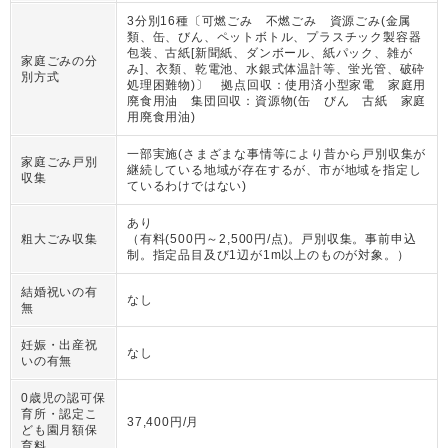
3分別16種〔可燃ごみ 不燃ごみ 資源ごみ(金属
類、缶、びん、ペットボトル、プラスチック製容器
包装、古紙[新聞紙、ダンボール、紙パック、雑が
家庭ごみの分
み]、衣類、乾電池、水銀式体温計等、蛍光管、破砕
別方式
処理困難物)〕 拠点回収：使用済小型家電 家庭用
廃食用油 集団回収：資源物(缶 びん 古紙 家庭
用廃食用油)
一部実施(さまざまな事情等により昔から戸別収集が
家庭ごみ戸別
継続している地域が存在するが、市が地域を指定し
収集
ているわけではない)
あり
粗大ごみ収集
（
有料(500円～2,500円/点)。戸別収集。事前申込
制。指定品目及び1辺が1m以上のものが対象。
）
結婚祝いの有
なし
無
妊娠・出産祝
なし
いの有無
0歳児の認可保
育所・認定こ
37,400円/月
ども園月額保
育料