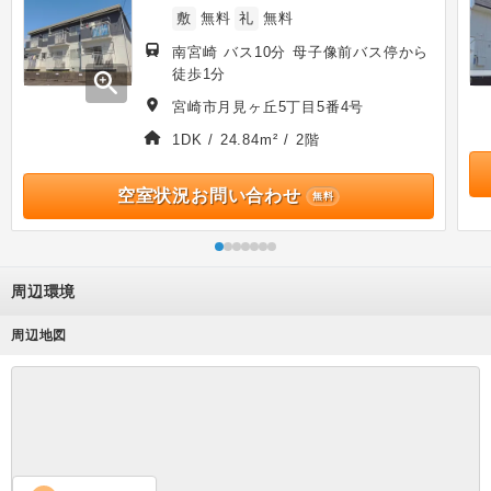
敷
無料
礼
無料
南宮崎 バス10分 母子像前バス停から
徒歩1分
zoom_in
宮崎市月見ヶ丘5丁目5番4号
1DK / 24.84m² / 2階
空室状況お問い合わせ
無料
周辺環境
周辺地図