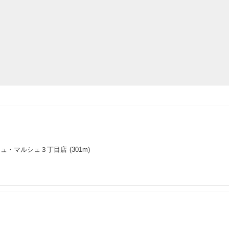
シュ・マルシェ３丁目店
(
301
m)