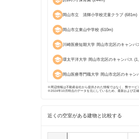
school
school
岡山市立 清輝小学校児童クラブ
(
681
m)
school
岡山市立東山中学校
(
610
m)
school
川崎医療短期大学 岡山市北区のキャンパ
school
環太平洋大学 岡山市北区のキャンパス
(
1
school
岡山医療専門職大学 岡山市北区のキャン
※周辺情報は不動産会社から提供された情報ではなく、弊サービ
※2024年10月時点のデータを元にしているため、最新および正
近くの空室がある建物と比較する