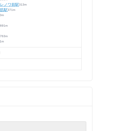
レノワ前駅
313
m
筋駅
371
m
0
m
691
m
763
m
1
m
月