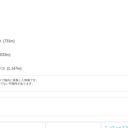
ス
(
731
m)
,033
m)
パス
(
1,147
m)
スで独自に収集した情報です。
確でない可能性があります。
エンヴィーズ