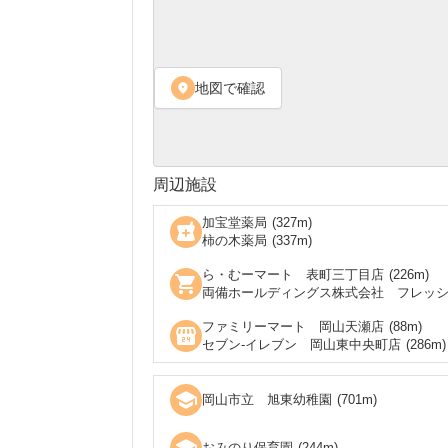
地図で確認
location_on
周辺施設
加宝堂薬局
(
327
m)
local_pharmacy
柿の木薬局
(
337
m)
ら・むーマート 表町三丁目店
(
226
m)
shopping_cart
両備ホールディングス株式会社 フレッ
ファミリーマート 岡山天瀬店
(
88
m)
local_convenience_store
セブン‐イレブン 岡山東中央町店
(
286
m)
school
岡山市立 旭東幼稚園
(
701
m)
おみのり保育園
(
244
m)