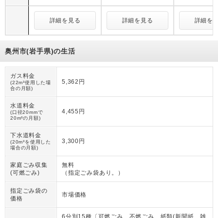
詳細を見る
詳細を見る
詳細を
奥州市(岩手県)の生活
ガス料金
5,362円
(22m³使用した場
合の月額)
水道料金
4,455円
(口径20mmで
20m³の月額)
下水道料金
3,300円
(20m³を使用した
場合の月額)
家庭ごみ収集
無料
(可燃ごみ)
（
指定ごみ袋あり。
）
指定ごみ袋の
市場価格
価格
6分別15種〔可燃ごみ 不燃ごみ 紙類(新聞紙、雑