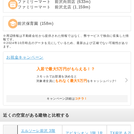
ファミリーマート 前沢向田店
(
633
m)
local_convenience_store
ファミリーマート 前沢北店
(
1,159
m)
school
前沢保育園
(
158
m)
※周辺情報は不動産会社から提供された情報ではなく、弊サービスで独自に収集した情
報です。
※2024年10月時点のデータを元にしているため、最新および正確でない可能性があり
ます。
お祝金キャンペーン
入居で
最大5万円
がもらえる！？
スモッカでお部屋を決めると
もれなく
最大5万円
対象者全員に
をキャッシュバック!
キャンペーン詳細は
コチラ！
近くの空室がある建物と比較する
エルソーレ前沢 3階
アビタシオン 1階 1R
TX前沢 A 2階