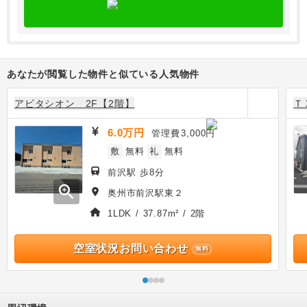
あなたが閲覧した物件と似ている人気物件
アビタシオン 2F【2階】
Ｔ
6.0万円
管理費
3,000円
敷
無料
礼
無料
前沢駅 歩8分
zoom_in
奥州市前沢駅東２
1LDK / 37.87m² / 2階
空室状況お問い合わせ
無料