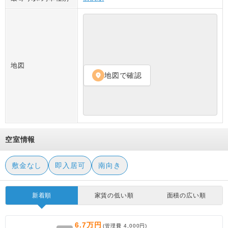
地図
地図で確認
location_on
空室情報
敷金なし
即入居可
南向き
新着順
家賃の低い順
面積の広い順
6.7万円
(管理費
4,000円
)