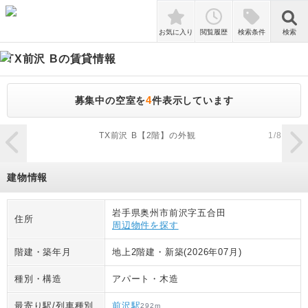
検索
お気に入り
閲覧履歴
検索条件
検索
TX前沢 B
の賃貸情報
4
募集中の空室を
件表示しています
zoom_in
TX前沢 B【2階】の外観
1
/
8
建物情報
岩手県奥州市前沢字五合田
住所
周辺物件を探す
階建・築年月
地上2階建
・
新築(2026年07月)
種別・構造
アパート
・
木造
最寄り駅/列車種別
前沢駅
292
m