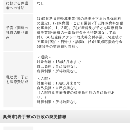
に預ける保護
なし
者への補助
(1)保育料負担軽減事業(国の基準を下まわる保育料
の設定)。(2)保育園・こども園第2子以降保育料無償
子育て関連の
化事業(0、1、2歳)。(3)妊産婦及び子ども医療費助
独自の取り組
成事業(医療費の一部負担金を所得制限なしで給
み
付)。(4)妊産婦タクシー助成券交付事業。(5)産後ケ
ア事業(宿泊・日帰り・訪問)。(6)妊産婦応援給付金
(健診等の交通費相当額)。
＜通院＞
対象年齢：
18歳3月末まで
自己負担：
自己負担なし
所得制限：
所得制限なし
乳幼児・子ど
＜入院＞
も医療費助成
対象年齢：
18歳3月末まで
自己負担：
自己負担なし
（
入院時食事療養費の標準負担額の自己負担あ
り。
）
所得制限：
所得制限なし
奥州市(岩手県)の行政の防災情報