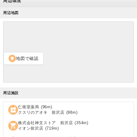
周辺環境
周辺地図
地図で確認
location_on
周辺施設
仁衛堂薬局
(
96
m)
local_pharmacy
クスリのアオキ 前沢店
(
98
m)
株式会社神文ストア 前沢店
(
354
m)
shopping_cart
イオン前沢店
(
719
m)