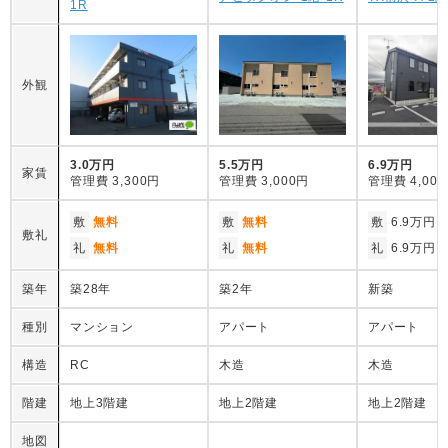
1R
外観
3.0万円
5.5万円
6.9万円
家賃
管理費
3,300円
管理費
3,000円
管理費
4,00
敷
無料
敷
無料
敷
6.9万円
敷礼
礼
無料
礼
無料
礼
6.9万円
築年
築28年
築2年
新築
種別
マンション
アパート
アパート
構造
RC
木造
木造
階建
地上3階建
地上2階建
地上2階建
地図