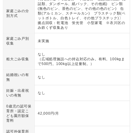
誌類、ダンボール、紙パック、その他紙) ビン類
(無色のビン、茶色のビン、その他の色のビン) 缶
家庭ごみの分
類(アルミカン、スチールカン) プラスチック類(ペ
別方式
ットボトル、白色トレイ、その他プラスチック)〕
拠点回収：乾電池 蛍光管 小型家電 ※衣川区の
み鉄くず収集あり
家庭ごみ戸別
未実施
収集
なし
粗大ごみ収集
（
広域処理施設への持込対応のみ。有料。100kgま
で500円。100kg以上従量制。
）
結婚祝いの有
なし
無
妊娠・出産祝
なし
いの有無
0歳児の認可保
育所・認定こ
42,000円/月
ども園月額保
育料
認可外保育所