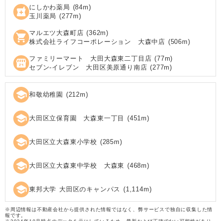
にしかわ薬局
(
84
m)
local_pharmacy
玉川薬局
(
277
m)
マルエツ大森町店
(
362
m)
shopping_cart
株式会社ライフコーポレーション 大森中店
(
506
m)
ファミリーマート 大田大森東二丁目店
(
77
m)
local_convenience_store
セブン‐イレブン 大田区美原通り南店
(
277
m)
school
和敬幼稚園
(
212
m)
school
大田区立保育園 大森東一丁目
(
451
m)
school
大田区立大森東小学校
(
285
m)
school
大田区立大森東中学校 大森東
(
468
m)
school
東邦大学 大田区のキャンパス
(
1,114
m)
※周辺情報は不動産会社から提供された情報ではなく、弊サービスで独自に収集した情
報です。