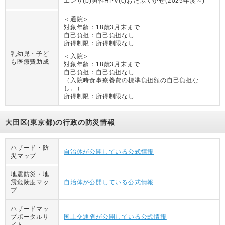
エンザ(b)男性HPV(c)おたふくかぜ(2025年度～)
＜通院＞
対象年齢：
18歳3月末まで
自己負担：
自己負担なし
所得制限：
所得制限なし
乳幼児・子ど
＜入院＞
も医療費助成
対象年齢：
18歳3月末まで
自己負担：
自己負担なし
（
入院時食事療養費の標準負担額の自己負担な
し。
）
所得制限：
所得制限なし
大田区(東京都)の行政の防災情報
ハザード・防
自治体が公開している公式情報
災マップ
地震防災・地
震危険度マッ
自治体が公開している公式情報
プ
ハザードマッ
プポータルサ
国土交通省が公開している公式情報