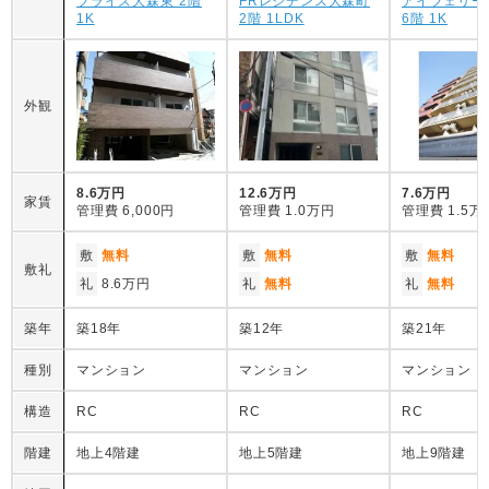
ブライズ大森東 2階
FRレジデンス大森町
アイフェリー
1K
2階 1LDK
6階 1K
外観
8.6万円
12.6万円
7.6万円
家賃
管理費
6,000円
管理費
1.0万円
管理費
1.5万
敷
無料
敷
無料
敷
無料
敷礼
礼
8.6万円
礼
無料
礼
無料
築年
築18年
築12年
築21年
種別
マンション
マンション
マンション
構造
RC
RC
RC
階建
地上4階建
地上5階建
地上9階建