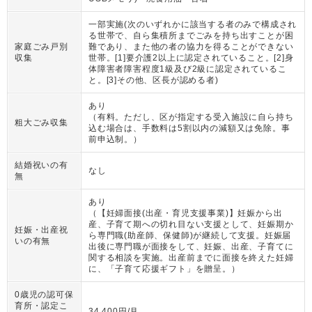
一部実施(次のいずれかに該当する者のみで構成され
る世帯で、自ら集積所までごみを持ち出すことが困
家庭ごみ戸別
難であり、また他の者の協力を得ることができない
収集
世帯。[1]要介護2以上に認定されていること。[2]身
体障害者障害程度1級及び2級に認定されているこ
と。[3]その他、区長が認める者)
あり
（
有料。ただし、区が指定する受入施設に自ら持ち
粗大ごみ収集
込む場合は、手数料は5割以内の減額又は免除。事
前申込制。
）
結婚祝いの有
なし
無
あり
（
【妊婦面接(出産・育児支援事業)】妊娠から出
産、子育て期への切れ目ない支援として、妊娠期か
妊娠・出産祝
ら専門職(助産師、保健師)が継続して支援。妊娠届
いの有無
出後に専門職が面接をして、妊娠、出産、子育てに
関する相談を実施。出産前までに面接を終えた妊婦
に、「子育て応援ギフト」を贈呈。
）
0歳児の認可保
育所・認定こ
34,400円/月