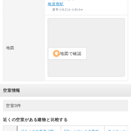
梅屋敷駅
最寄り出口
から
814
m
地図
地図で確認
location_on
空室情報
空室0件
近くの空室がある建物と比較する