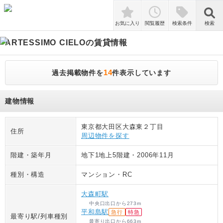
検索
お気に入り
閲覧履歴
検索条件
検索
ARTESSIMO CIELO
の賃貸情報
14
過去掲載物件を
件表示しています
建物情報
東京都大田区大森東２丁目
住所
周辺物件を探す
階建・築年月
地下1地上5階建
・
2006年11月
種別・構造
マンション
・
RC
大森町駅
中央口出口
から
273
m
平和島駅
急行
特急
最寄り駅/列車種別
最寄り出口
から
663
m