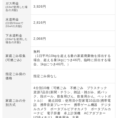
ガス料金
3,926円
(22m³使用した場
合の月額)
水道料金
2,816円
(口径20mmで
20m³の月額)
下水道料金
2,068円
(20m³を使用した
場合の月額)
無料
家庭ごみ収集
（
1日平均10kgを超える量の家庭廃棄物を排出する
(可燃ごみ)
場合、超える量1kgにつき46円。臨時に排出する場
合、1kgにつき46円。
）
指定ごみ袋の
指定ごみ袋なし
価格
4分別10種〔可燃ごみ 不燃ごみ プラスチック
資源7品目(新聞・チラシ、雑誌・雑がみ、紙パッ
ク、段ボール、飲食用びん、飲食用かん、ペットボ
家庭ごみの分
トル)〕 拠点回収：使用済小型家電10品目(携帯電
別方式
話 携帯音楽プレーヤー 携帯ゲーム機器 デジタ
ルカメラ ポータブルビデオカメラ ポータブルカ
ーナビ 電子辞書 卓上計算機 ACアダプター
USBメモリ) 廃食用油 古着