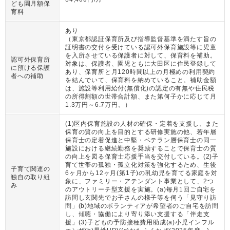
ども園月額保
育料
あり
（
東京都認証保育所及び指導監督基準を満たす旨の
証明書の交付を受けている認可外保育施設等に児童
を入所させている保護者に対して、保育料を補助。
認可外保育所
対象は、保護者、園児ともに大田区に住民登録して
に預ける保護
あり、保育所と月120時間以上の月極めの利用契約
者への補助
を結んでいて、保育料を納めていること。補助金額
は、施設等利用給付(無償化)の認定の有無や住民税
の所得割額の世帯合計額、また第何子かに応じて月
1.3万円～6.7万円。
）
(1)区内保育施設の人材の確保・定着を支援し、また
保育の質の向上を目的とする研修実施の他、若年層
保育士の定着促進と中堅・ベテラン層保育士の同一
施設における継続勤務を奨励することで保育士の質
の向上を図る保育士応援手当を交付している。(2)子
育て世帯の孤独・孤立化対策を強化するため、生後
子育て関連の
6ヶ月から12ヶ月(第1子)の乳幼児を育てる家庭を対
独自の取り組
象に、ファミリー・アテンダント事業として、2つ
み
のアウトリーチ型支援を実施。(a)毎月1回ご自宅を
訪問し玄関先でお子さんの様子等を伺う「見守り訪
問」(b)地域のボランティアが希望者のご自宅を訪問
し、傾聴・協働により寄り添い支援する「伴走支
援」(3)子どもの予防接種費用助成(a)小児インフル