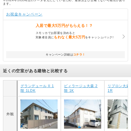
※2024年10月時点のデータを元にしているため、最新および正確でない可能性があり
ます。
お祝金キャンペーン
入居で
最大5万円
がもらえる！？
スモッカでお部屋を決めると
もれなく
最大5万円
対象者全員に
をキャッシュバック!
キャンペーン詳細は
コチラ！
近くの空室がある建物と比較する
グランデュール II 1
ビィラージュ大森 2
リプロン大森8
階 1LDK
階 1K
1R
外観