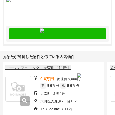
あなたが閲覧した物件と似ている人気物件
トーシンフェニックス大森町【11階】
メ
9.6万円
管理費
8,000円
敷
9.6万円
礼
9.6万円
大森町 徒歩4分
zoom_in
大田区大森東2丁目16-1
1K / 22.8m² / 11階