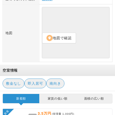
地図
地図で確認
location_on
空室情報
敷金なし
即入居可
南向き
新着順
家賃の低い順
面積の広い順
新着
3.5万円
(管理費
1,000円
)