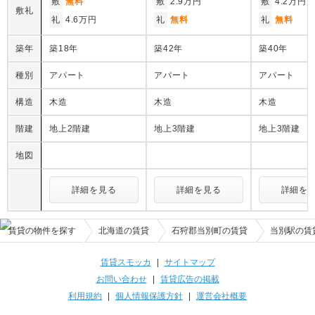
敷
無料
敷
2.9万円
敷
4.2万円
敷礼
礼
4.6万円
礼
無料
礼
無料
築年
築18年
築42年
築40年
種別
アパート
アパート
アパート
構造
木造
木造
木造
階建
地上2階建
地上3階建
地上3階建
地図
詳細を見る
詳細を見る
詳細を
賃貸の物件を探す
北海道の賃貸
石狩郡当別町の賃貸
当別駅の賃
賃貸スモッカ
|
サイトマップ
お問い合わせ
|
賃貸広告の掲載
利用規約
|
個人情報保護方針
|
運営会社概要