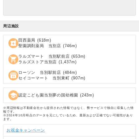
周辺施設
田西薬局
(
618
m)
local_pharmacy
聖園調剤薬局 当別店
(
746
m)
ラルズマート 当別駅前店
(
653
m)
shopping_cart
ラルズストア当別店
(
1,437
m)
ローソン 当別駅前店
(
484
m)
local_convenience_store
セイコーマート 当別東町
(
907
m)
school
認定こども園当別夢の国幼稚園
(
243
m)
※周辺情報は不動産会社から提供された情報ではなく、弊サービスで独自に収集した情
報です。
※2024年10月時点のデータを元にしているため、最新および正確でない可能性があり
ます。
お祝金キャンペーン