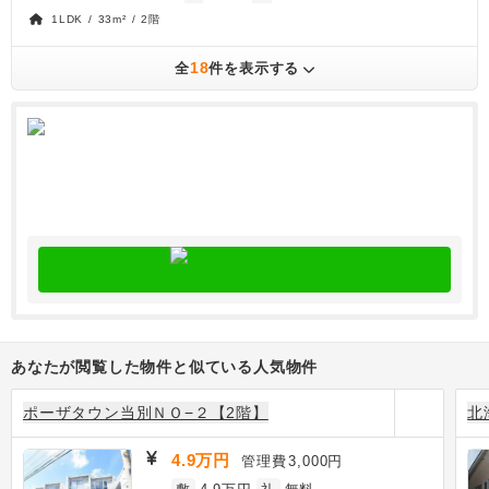
1LDK / 33m² / 2階
18
全
件を表示する
あなたが閲覧した物件と似ている人気物件
ポーザタウン当別ＮＯ−２【2階】
北
4.9万円
管理費
3,000円