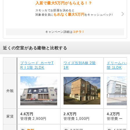
入居で
最大5万円
がもらえる！？
スモッカでお部屋を決めると
もれなく
最大5万円
対象者全員に
をキャッシュバック!
キャンペーン詳細は
コチラ！
近くの空室がある建物と比較する
プラシード カーサT
ワイズ当別A棟 2階
ドリームハイツ
R I 1階 2LDK
1R
階 1LDK
外観
4.6万円
2.9万円
4.2万円
家賃
管理費
2,900円
管理費
1,000円
管理費
ー