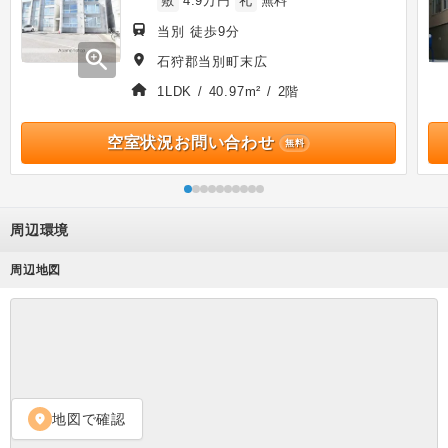
敷
4.9万円
礼
無料
当別 徒歩9分
zoom_in
石狩郡当別町末広
1LDK / 40.97m² / 2階
空室状況お問い合わせ
無料
周辺環境
周辺地図
地図で確認
location_on