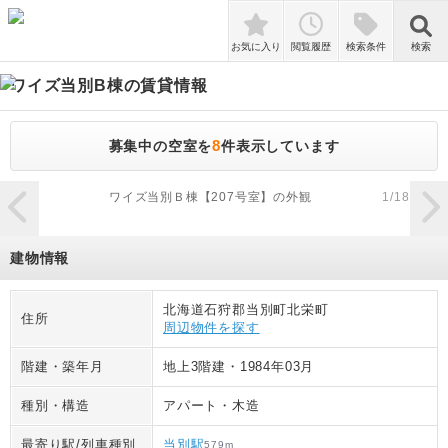
検索
お気に入り
閲覧履歴
検索条件
検索
ワイズ当別B棟
の賃貸情報
8
募集中の空室を
件表示しています
zoom_in
ワイズ当別Ｂ棟【207号室】の外観
1
/
18
建物情報
北海道石狩郡当別町北栄町
住所
周辺物件を探す
階建・築年月
地上3階建
・
1984年03月
種別・構造
アパート
・
木造
最寄り駅/列車種別
当別駅
579
m