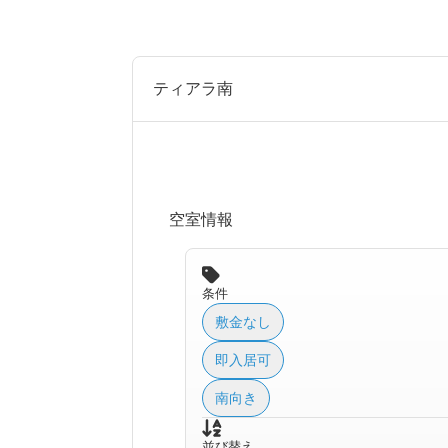
ティアラ南
空室情報
条件
敷金なし
即入居可
南向き
並び替え