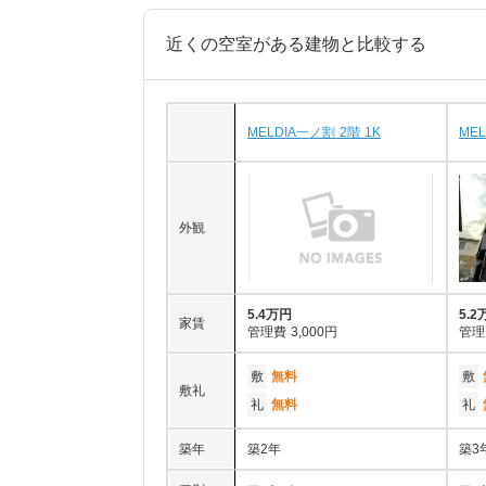
近くの空室がある建物と比較する
MELDIA一ノ割 2階 1K
MEL
外観
5.4万円
5.2
家賃
管理費
3,000円
管理
敷
無料
敷
敷礼
礼
無料
礼
築年
築2年
築3