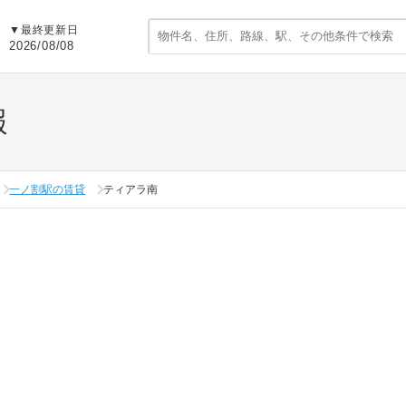
▼
最終更新日
2026/08/08
報
一ノ割駅の賃貸
ティアラ南