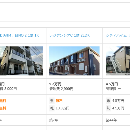
DIA南4丁目NO 2 1階 1K
レジデンシアC 1階 2LDK
シティハイム サ
万円
9.2万円
4.5万円
費
3,000円
管理費
2,900円
管理費
ー
無料
敷
無料
敷
4.5万円
無料
礼
13.8万円
礼
4.5万円
年
築7年
築44年