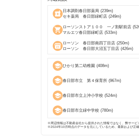
日本調剤春日部薬局
(
239
m)
local_pharmacy
セキ薬局 春日部緑町店
(
249
m)
ローソンストア１００ 一ノ割駅前店
(
52
shopping_cart
マルエツ春日部緑町店
(
533
m)
ローソン 春日部南四丁目店
(
250
m)
local_convenience_store
ローソン 春日部大沼五丁目店
(
426
m)
school
ひかり第二幼稚園
(
408
m)
school
春日部市立 第４保育所
(
967
m)
school
春日部市立上沖小学校
(
524
m)
school
春日部市立緑中学校
(
780
m)
※周辺情報は不動産会社から提供された情報ではなく、弊サービ
※2024年10月時点のデータを元にしているため、最新および正