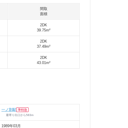
間取
面積
2DK
39.75m²
2DK
37.49m²
2DK
43.01m²
一ノ割駅
準特急
最寄り出口
から
583
m
1989年03月