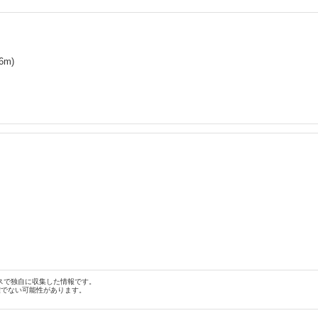
6
m)
スで独自に収集した情報です。
確でない可能性があります。