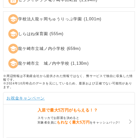
local_convenience_store
school
学校法人龍ヶ岡ちゅうりっぷ学園
(
1,001
m)
school
しらはね保育園
(
555
m)
school
龍ケ崎市立城ノ内小学校
(
659
m)
school
龍ケ崎市立 城ノ内中学校
(
1,130
m)
※周辺情報は不動産会社から提供された情報ではなく、弊サービスで独自に収集した情
報です。
※2024年10月時点のデータを元にしているため、最新および正確でない可能性があり
ます。
お祝金キャンペーン
入居で
最大5万円
がもらえる！？
スモッカでお部屋を決めると
もれなく
最大5万円
対象者全員に
をキャッシュバック!