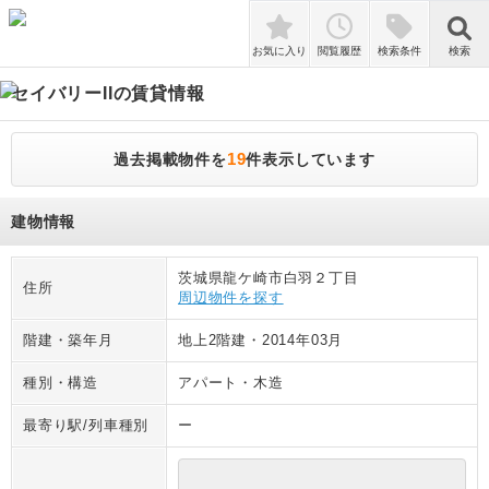
検索
お気に入り
閲覧履歴
検索条件
検索
セイバリーII
の賃貸情報
19
過去掲載物件を
件表示しています
建物情報
茨城県龍ケ崎市白羽２丁目
住所
周辺物件を探す
階建・築年月
地上2階建
・
2014年03月
種別・構造
アパート
・
木造
最寄り駅/列車種別
ー