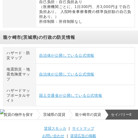
自己負担：
自己負担あり
（
医療機関ごとに、1日300円、月3,000円まで自己
負担あり。 入院時食事療養費の標準負担額の自己負
担あり。
）
所得制限：
所得制限なし
龍ケ崎市(茨城県)の行政の防災情報
ハザード・防
自治体が公開している公式情報
災マップ
地震防災・地
震危険度マッ
自治体が公開している公式情報
プ
ハザードマッ
プポータルサ
国土交通省が公開している公式情報
イト
賃貸の物件を探す
茨城県の賃貸
龍ケ崎市の賃貸
セイバリーII
賃貸スモッカ
|
サイトマップ
お問い合わせ
|
賃貸広告の掲載