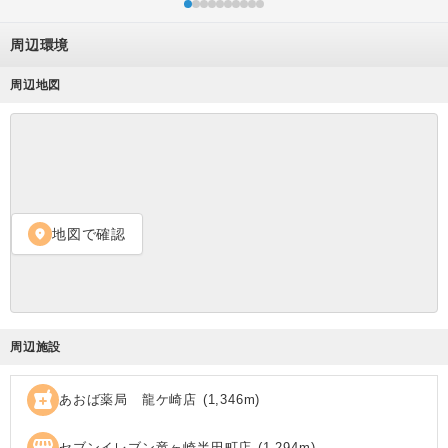
周辺環境
周辺地図
地図で確認
location_on
周辺施設
local_pharmacy
あおば薬局 龍ケ崎店
(
1,346
m)
セブンイレブン竜ヶ崎半田町店
(
1,294
m)