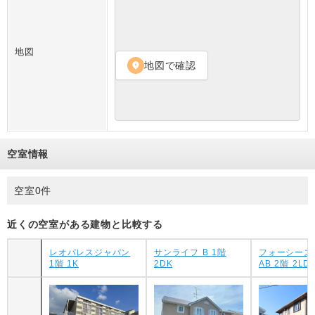
地図
地図で確認
location_on
空室情報
空室0件
近くの空室がある建物と比較する
レオパレスジャパン
サンライフ B 1階
フォーシーズ
1階 1K
2DK
AB 2階 2LD