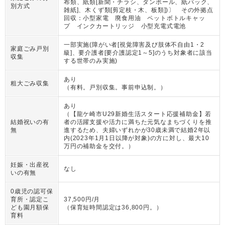
布類、紙類[新聞・チラシ、ダンボール、紙パック、
別方式
雑紙]、木くず類[剪定枝・木、板類])〕 その外拠点
回収：小型家電 廃食用油 ペットボトルキャッ
プ インクカートリッジ 小型充電式電池
一部実施(障がい者[視覚障害及び肢体不自由1・2
家庭ごみ戸別
級]、要介護者[要介護認定1～5]のうち対象者に該当
収集
する世帯のみ実施)
あり
粗大ごみ収集
（
有料。戸別収集。事前申込制。
）
あり
（
【龍ケ崎市U29新婚生活スタート応援補助金】若
結婚祝いの有
者の活躍支援や活力に満ちた元気なまちづくりを推
無
進するため、夫婦いずれかが30歳未満で結婚2年以
内(2023年1月1日以降が対象)の方に対し、最大10
万円の補助金を交付。
）
妊娠・出産祝
なし
いの有無
0歳児の認可保
育所・認定こ
37,500円/月
ども園月額保
（
保育短時間認定は36,800円。
）
育料