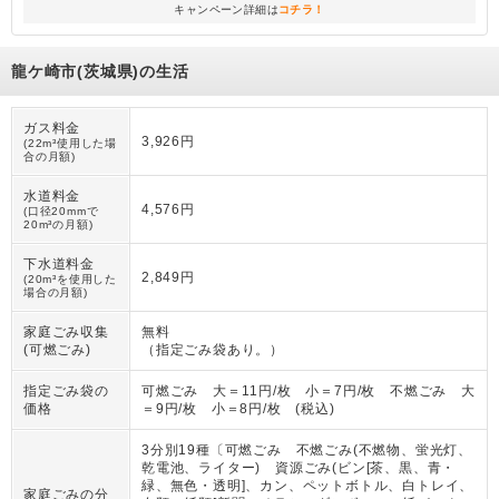
キャンペーン詳細は
コチラ！
龍ケ崎市(茨城県)の生活
ガス料金
3,926円
(22m³使用した場
合の月額)
水道料金
4,576円
(口径20mmで
20m³の月額)
下水道料金
2,849円
(20m³を使用した
場合の月額)
家庭ごみ収集
無料
(可燃ごみ)
（
指定ごみ袋あり。
）
指定ごみ袋の
可燃ごみ 大＝11円/枚 小＝7円/枚 不燃ごみ 大
価格
＝9円/枚 小＝8円/枚 (税込)
3分別19種〔可燃ごみ 不燃ごみ(不燃物、蛍光灯、
乾電池、ライター) 資源ごみ(ビン[茶、黒、青・
緑、無色・透明]、カン、ペットボトル、白トレイ、
家庭ごみの分