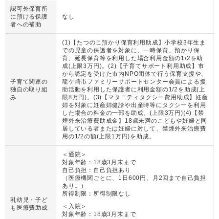
認可外保育所
に預ける保護
なし
者への補助
(1)【たつのこ預かり保育利用助成】小学校3年生ま
での児童の保護者を対象に、一時保育、預かり保
育、延長保育等を利用した場合利用金額の1/2を助
成(上限3万円)。(2)【子育てサポート利用助成】市
から認定を受けた市内NPO団体で行う保育支援や、
子育て関連の
龍ケ崎市ファミリーサポートセンター会員による援
独自の取り組
助活動を利用した保護者に利用金額の1/2を助成(上
み
限8万円)。(3)【マタニティタクシー費用助成】妊産
婦を対象に妊産婦健診や出産時等にタクシーを利用
した場合の料金の一部を助成。(上限3万円)(4)【禁
煙外来治療費助成金】18歳未満のこどもや妊婦と同
居している者または妊婦に対して、禁煙外来治療費
用の1/2の額(上限1万円)を助成。
＜通院＞
対象年齢：
18歳3月末まで
自己負担：
自己負担あり
（
医療機関ごとに、1日600円、月2回まで自己負担
あり。
）
所得制限：
所得制限なし
乳幼児・子ど
＜入院＞
も医療費助成
対象年齢：
18歳3月末まで