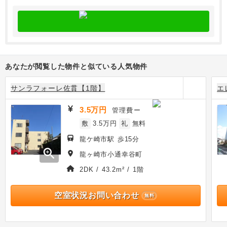
あなたが閲覧した物件と似ている人気物件
サンラフォーレ佐貫【1階】
エ
3.5万円
管理費
ー
敷
3.5万円
礼
無料
龍ケ崎市駅 歩15分
zoom_in
龍ヶ崎市小通幸谷町
2DK / 43.2m² / 1階
空室状況お問い合わせ
無料