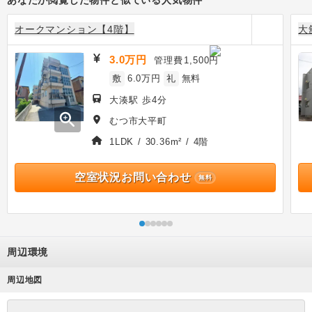
オークマンション【4階】
大
3.0万円
管理費
1,500円
敷
6.0万円
礼
無料
大湊駅 歩4分
zoom_in
むつ市大平町
1LDK / 30.36m² / 4階
空室状況お問い合わせ
無料
周辺環境
周辺地図