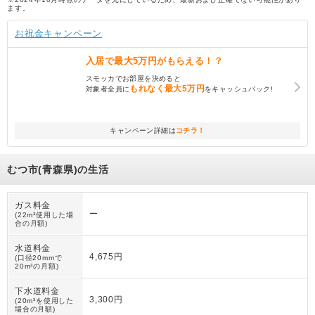
ます。
お祝金キャンペーン
入居で
最大5万円
がもらえる！？
スモッカでお部屋を決めると
もれなく
最大5万円
対象者全員に
をキャッシュバック!
キャンペーン詳細は
コチラ！
むつ市(青森県)の生活
ガス料金
ー
(22m³使用した場
合の月額)
水道料金
4,675円
(口径20mmで
20m³の月額)
下水道料金
3,300円
(20m³を使用した
場合の月額)