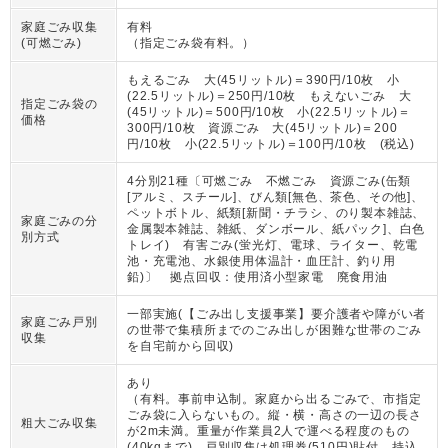
家庭ごみ収集
有料
(可燃ごみ)
（
指定ごみ袋有料。
）
もえるごみ 大(45リットル)＝390円/10枚 小
(22.5リットル)＝250円/10枚 もえないごみ 大
指定ごみ袋の
(45リットル)＝500円/10枚 小(22.5リットル)＝
価格
300円/10枚 資源ごみ 大(45リットル)＝200
円/10枚 小(22.5リットル)＝100円/10枚 (税込)
4分別21種〔可燃ごみ 不燃ごみ 資源ごみ(缶類
[アルミ、スチール]、びん類[無色、茶色、その他]、
ペットボトル、紙類[新聞・チラシ、のり製本雑誌、
家庭ごみの分
金属製本雑誌、雑紙、ダンボール、紙パック]、白色
別方式
トレイ) 有害ごみ(蛍光灯、電球、ライター、乾電
池・充電池、水銀使用体温計・血圧計、釣り用
鉛)〕 拠点回収：使用済小型家電 廃食用油
一部実施(【ごみ出し支援事業】要介護者や障がい者
家庭ごみ戸別
の世帯で集積所までのごみ出しが困難な世帯のごみ
収集
を自宅前から回収)
あり
（
有料。事前申込制。家庭から出るごみで、市指定
ごみ袋に入らないもの。縦・横・高さの一辺の長さ
粗大ごみ収集
が2m未満。重量が作業員2人で運べる程度のもの
(40kgまで)。戸別収集は処理券(510円)貼付。持込