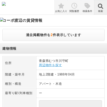
検索
お気に入り
閲覧履歴
検索条件
検索
コーポ渡辺
の賃貸情報
2
過去掲載物件を
件表示しています
建物情報
青森県むつ市川守町
住所
周辺物件を探す
階建・築年月
地上2階建
・
1988年04月
種別・構造
アパート
・
木造
最寄り駅/列車種別
ー