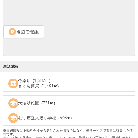
地図で確認
location_on
周辺施設
今薬店
(
1,387
m)
local_pharmacy
さくら薬局
(
1,491
m)
school
大湊幼稚園
(
731
m)
school
むつ市立大湊小学校
(
596
m)
※周辺情報は不動産会社から提供された情報ではなく、弊サービスで独自に収集した情
報です。
※2024年10月時点のデータを元にしているため、最新および正確でない可能性があり