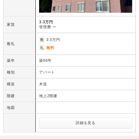
3.3万円
家賃
管理費
ー
敷
3.3万円
敷礼
礼
無料
築年
築66年
種別
アパート
構造
木造
階建
地上2階建
地図
詳細を見る