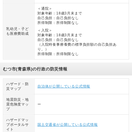
＜通院＞
対象年齢：
18歳3月末まで
自己負担：
自己負担なし
所得制限：
所得制限なし
乳幼児・子ど
＜入院＞
も医療費助成
対象年齢：
18歳3月末まで
自己負担：
自己負担なし
（
入院時食事療養費の標準負担額の自己負担あ
り。
）
所得制限：
所得制限なし
むつ市(青森県)の行政の防災情報
ハザード・防
自治体が公開している公式情報
災マップ
地震防災・地
震危険度マッ
ー
プ
ハザードマッ
プポータルサ
国土交通省が公開している公式情報
イト