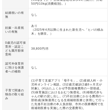
50円/10kg(消費税別)。
）
結婚祝いの有
なし
無
あり
妊娠・出産祝
（
2025年4月以降に生まれた新生児へ「ヒバの積み
いの有無
木」を贈呈。
）
0歳児の認可保
育所・認定こ
38,800円/月
ども園月額保
育料
認可外保育所
に預ける保護
なし
者への補助
(1)子育て支援アプリ「母子モ」。(2)産婦人科・小
児科オンライン相談。(3)2歳児健診(2歳6ヶ月児が
対象)。(4)おたふくかぜ予防接種費用の一部助成。
子育て関連の
(5)保育施設におけるおむつ無償化。(6)移動式赤ち
独自の取り組
ゃんの駅の貸し出し。(7)不妊治療にかかる費用の一
み
部助成(保険適用となる生殖補助医療と併用して行っ
た先進不妊治療の本人負担額、市外の医療機関で生
殖補助医療を実施した際の交通費等)。