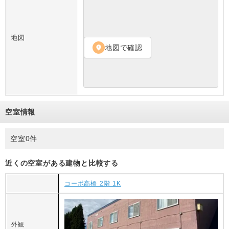
地図
地図で確認
location_on
空室情報
空室0件
近くの空室がある建物と比較する
コーポ高橋 2階 1K
外観