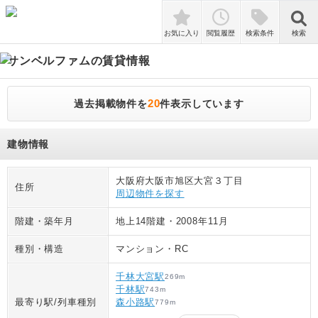
検索
お気に入り
閲覧履歴
検索条件
検索
サンベルファム
の賃貸情報
20
過去掲載物件を
件表示しています
建物情報
大阪府大阪市旭区大宮３丁目
住所
周辺物件を探す
階建・築年月
地上14階建
・
2008年11月
種別・構造
マンション
・
RC
千林大宮駅
269
m
千林駅
743
m
最寄り駅/列車種別
森小路駅
779
m