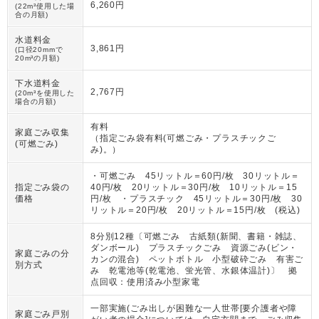
6,260円
(22m³使用した場
合の月額)
水道料金
3,861円
(口径20mmで
20m³の月額)
下水道料金
2,767円
(20m³を使用した
場合の月額)
有料
家庭ごみ収集
（
指定ごみ袋有料(可燃ごみ・プラスチックご
(可燃ごみ)
み)。
）
・可燃ごみ 45リットル＝60円/枚 30リットル＝
指定ごみ袋の
40円/枚 20リットル＝30円/枚 10リットル＝15
価格
円/枚 ・プラスチック 45リットル＝30円/枚 30
リットル＝20円/枚 20リットル＝15円/枚 (税込)
8分別12種〔可燃ごみ 古紙類(新聞、書籍・雑誌、
ダンボール) プラスチックごみ 資源ごみ(ビン・
家庭ごみの分
カンの混合) ペットボトル 小型破砕ごみ 有害ご
別方式
み 乾電池等(乾電池、蛍光管、水銀体温計)〕 拠
点回収：使用済み小型家電
一部実施(ごみ出しが困難な一人世帯[要介護者や障
家庭ごみ戸別