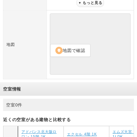
もっと見る
▼
地図
地図で確認
location_on
空室情報
空室0件
近くの空室がある建物と比較する
アドバンス北大阪ロ
エムズ大宮 4
エクセル 4階 1K
ワン 15階 1K
1LDK