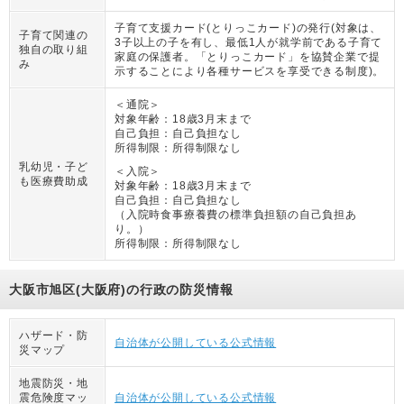
子育て支援カード(とりっこカード)の発行(対象は、
子育て関連の
3子以上の子を有し、最低1人が就学前である子育て
独自の取り組
家庭の保護者。「とりっこカード」を協賛企業で提
み
示することにより各種サービスを享受できる制度)。
＜通院＞
対象年齢：
18歳3月末まで
自己負担：
自己負担なし
所得制限：
所得制限なし
乳幼児・子ど
＜入院＞
も医療費助成
対象年齢：
18歳3月末まで
自己負担：
自己負担なし
（
入院時食事療養費の標準負担額の自己負担あ
り。
）
所得制限：
所得制限なし
大阪市旭区(大阪府)の行政の防災情報
ハザード・防
自治体が公開している公式情報
災マップ
地震防災・地
震危険度マッ
自治体が公開している公式情報