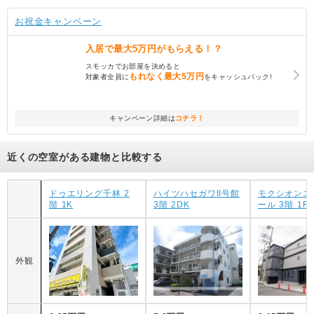
お祝金キャンペーン
入居で
最大5万円
がもらえる！？
スモッカでお部屋を決めると
もれなく
最大5万円
対象者全員に
をキャッシュバック!
キャンペーン詳細は
コチラ！
近くの空室がある建物と比較する
ドゥエリング千林 2
ハイツハセガワII号館
モクシオンエ
階 1K
3階 2DK
ール 3階 1R
外観