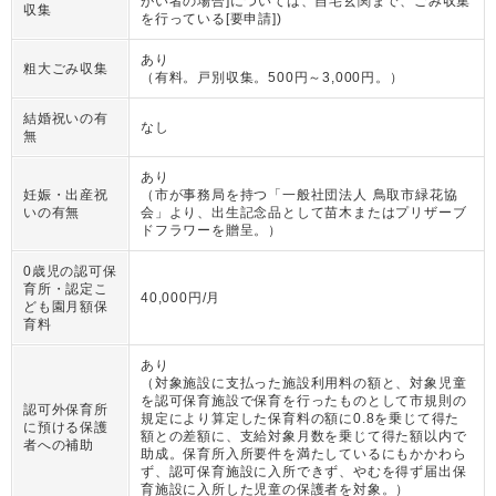
がい者の場合]については、自宅玄関まで、ごみ収集
収集
を行っている[要申請])
あり
粗大ごみ収集
（
有料。戸別収集。500円～3,000円。
）
結婚祝いの有
なし
無
あり
妊娠・出産祝
（
市が事務局を持つ「一般社団法人 鳥取市緑花協
いの有無
会」より、出生記念品として苗木またはプリザーブ
ドフラワーを贈呈。
）
0歳児の認可保
育所・認定こ
40,000円/月
ども園月額保
育料
あり
（
対象施設に支払った施設利用料の額と、対象児童
を認可保育施設で保育を行ったものとして市規則の
認可外保育所
規定により算定した保育料の額に0.8を乗じて得た
に預ける保護
額との差額に、支給対象月数を乗じて得た額以内で
者への補助
助成。保育所入所要件を満たしているにもかかわら
ず、認可保育施設に入所できず、やむを得ず届出保
育施設に入所した児童の保護者を対象。
）