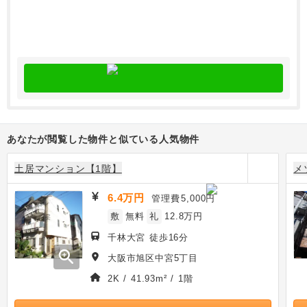
あなたが閲覧した物件と似ている人気物件
土居マンション【1階】
メ
6.4万円
管理費
5,000円
敷
無料
礼
12.8万円
千林大宮 徒歩16分
zoom_in
大阪市旭区中宮5丁目
2K / 41.93m² / 1階