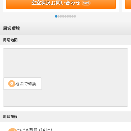
空室状況お問い合わせ
無料
周辺環境
周辺地図
地図で確認
location_on
周辺施設
つばさ薬局
(
141
m)