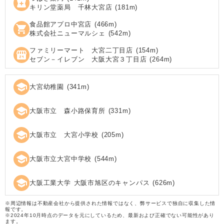
local_pharmacy
キリン堂薬局 千林大宮店
(
181
m)
食品館アプロ中宮店
(
466
m)
shopping_cart
株式会社ニューマルシェ
(
542
m)
ファミリーマート 大宮二丁目店
(
154
m)
local_convenience_store
セブン－イレブン 大阪大宮３丁目店
(
264
m)
school
大宮幼稚園
(
341
m)
school
大阪市立 森小路保育所
(
331
m)
school
大阪市立 大宮小学校
(
205
m)
school
大阪市立大宮中学校
(
544
m)
school
大阪工業大学 大阪市旭区のキャンパス
(
626
m)
※周辺情報は不動産会社から提供された情報ではなく、弊サービスで独自に収集した情
報です。
※2024年10月時点のデータを元にしているため、最新および正確でない可能性があり
ます。