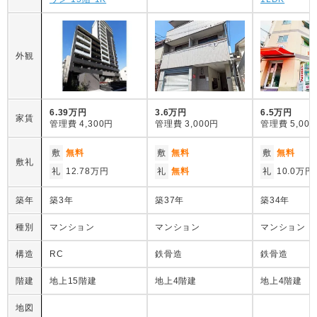
外観
6.39万円
3.6万円
6.5万円
家賃
管理費
4,300円
管理費
3,000円
管理費
5,00
敷
無料
敷
無料
敷
無料
敷礼
礼
12.78万円
礼
無料
礼
10.0万円
築年
築3年
築37年
築34年
種別
マンション
マンション
マンション
構造
RC
鉄骨造
鉄骨造
階建
地上15階建
地上4階建
地上4階建
地図