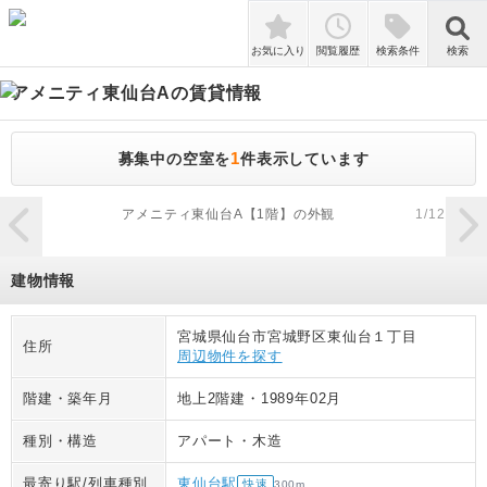
検索
お気に入り
閲覧履歴
検索条件
検索
アメニティ東仙台A
の賃貸情報
1
募集中の空室を
件表示しています
zoom_in
アメニティ東仙台A【1階】の外観
1
/
12
建物情報
宮城県仙台市宮城野区東仙台１丁目
住所
周辺物件を探す
階建・築年月
地上2階建
・
1989年02月
種別・構造
アパート
・
木造
最寄り駅/列車種別
東仙台駅
快速
300
m