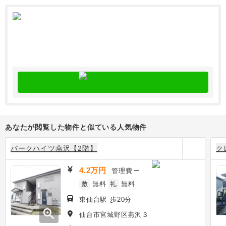
あなたが閲覧した物件と似ている人気物件
パークハイツ燕沢【2階】
ク
4.2万円
管理費
ー
敷
無料
礼
無料
東仙台駅 歩20分
zoom_in
仙台市宮城野区燕沢３