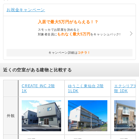
お祝金キャンペーン
入居で
最大5万円
がもらえる！？
スモッカでお部屋を決めると
もれなく
最大5万円
対象者全員に
をキャッシュバック!
キャンペーン詳細は
コチラ！
近くの空室がある建物と比較する
CREATE INC 2階
ゆうこく東仙台 2階
エクシリア東仙
1K
1LDK
階 1DK
外観