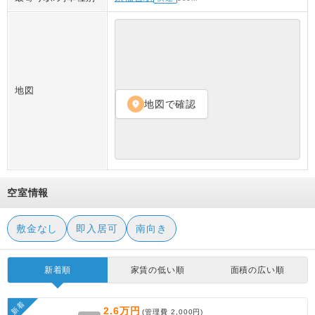
地図
地図で確認
location_on
空室情報
敷金なし
即入居可
南向き
新着順
家賃の低い順
面積の広い順
新着
2.6万円
(管理費
2,000円
)