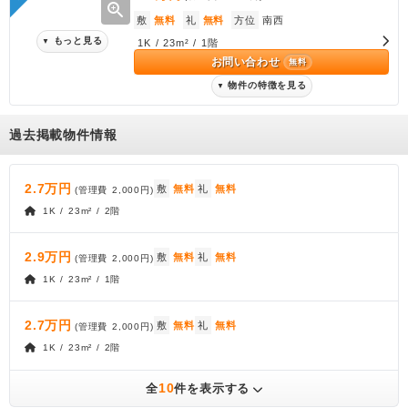
zoom_in
敷
無料
礼
無料
方位
南西
もっと見る
▼
1K / 23m² / 1階
お問い合わせ
無料
物件の特徴を見る
▼
過去掲載物件情報
2.7万円
敷
無料
礼
無料
(管理費
2,000円
)
1K / 23m² / 2階
2.9万円
敷
無料
礼
無料
(管理費
2,000円
)
1K / 23m² / 1階
2.7万円
敷
無料
礼
無料
(管理費
2,000円
)
1K / 23m² / 2階
10
全
件を表示する