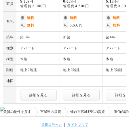
5.3万円
6.6万円
5.1万円
家賃
管理費
3,000円
管理費
4,500円
管理費
3,30
敷
無料
敷
無料
敷
無料
敷礼
礼
無料
礼
6.6万円
礼
無料
築年
築1年
新築
築4年
種別
アパート
アパート
アパート
構造
木造
木造
木造
階建
地上2階建
地上2階建
地上2階建
地図
詳細を見る
詳細を見る
詳細を
賃貸の物件を探す
宮城県の賃貸
仙台市宮城野区の賃貸
東仙台駅
賃貸スモッカ
|
サイトマップ