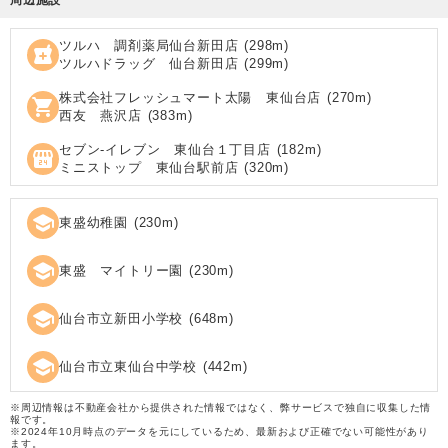
ツルハ 調剤薬局仙台新田店
(
298
m)
local_pharmacy
ツルハドラッグ 仙台新田店
(
299
m)
株式会社フレッシュマート太陽 東仙台店
(
270
m)
shopping_cart
西友 燕沢店
(
383
m)
セブン‐イレブン 東仙台１丁目店
(
182
m)
local_convenience_store
ミニストップ 東仙台駅前店
(
320
m)
school
東盛幼稚園
(
230
m)
school
東盛 マイトリー園
(
230
m)
school
仙台市立新田小学校
(
648
m)
school
仙台市立東仙台中学校
(
442
m)
※周辺情報は不動産会社から提供された情報ではなく、弊サービスで独自に収集した情
報です。
※2024年10月時点のデータを元にしているため、最新および正確でない可能性があり
ます。