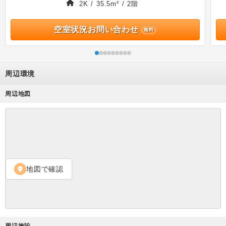
2K / 35.5m² / 2階
空室状況お問い合わせ
無料
周辺環境
周辺地図
地図で確認
location_on
周辺施設