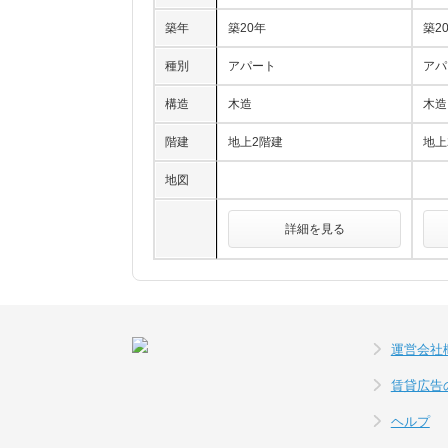
築年
築20年
築2
種別
アパート
アパ
構造
木造
木造
階建
地上2階建
地上
地図
詳細を見る
運営会社
賃貸広告
ヘルプ