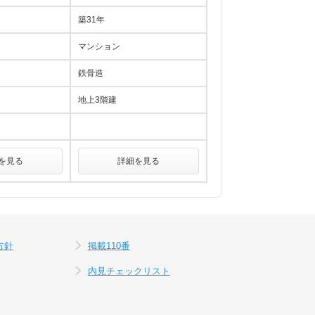
築31年
マンション
鉄骨造
地上3階建
を見る
詳細を見る
方針
掲載110番
内見チェックリスト