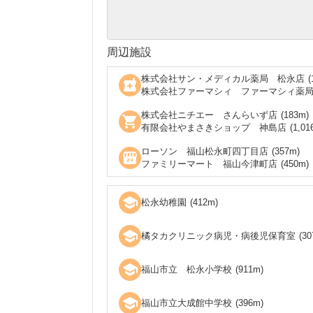
周辺施設
株式会社サン・メディカル薬局 松永店
(
local_pharmacy
株式会社ファーマシィ ファーマシィ薬
株式会社ニチエー さんらいず店
(
183
m)
shopping_cart
有限会社やまさきショップ 神島店
(
1,01
ローソン 福山松永町四丁目店
(
357
m)
local_convenience_store
ファミリーマート 福山今津町店
(
450
m)
school
松永幼稚園
(
412
m)
school
橘タカクリニック病児・病後児保育室
(
30
school
福山市立 松永小学校
(
911
m)
school
福山市立大成館中学校
(
396
m)