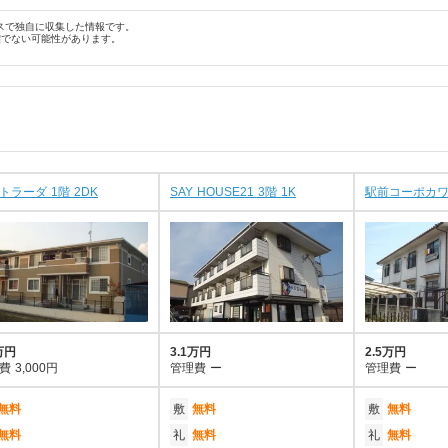
スで独自に収集した情報です。
確でない可能性があります。
トラーダ 1階 2DK
SAY HOUSE21 3階 1K
駅前コーポカワイ
万円
3.1万円
2.5万円
費
3,000円
管理費
ー
管理費
ー
無料
敷
無料
敷
無料
無料
礼
無料
礼
無料