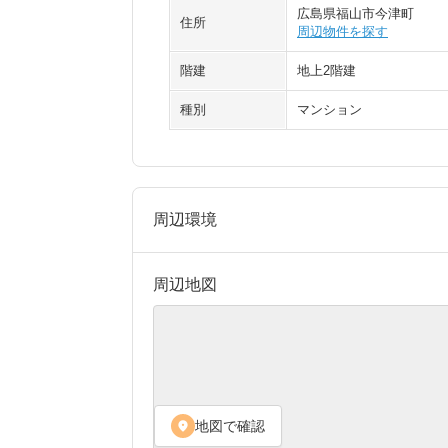
広島県福山市今津町
住所
周辺物件を探す
階建
地上2階建
種別
マンション
周辺環境
周辺地図
地図で確認
location_on