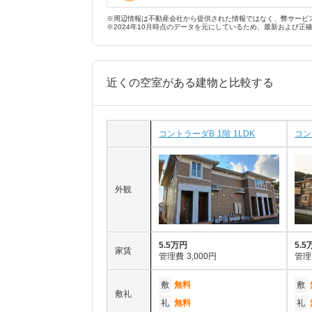
※周辺情報は不動産会社から提供された情報ではなく、弊サービ
※2024年10月時点のデータを元にしているため、最新および正
近くの空室がある建物と比較する
コントラーダB 1階 1LDK
コン
外観
5.5万円
5.5
家賃
管理費
3,000円
管理
敷
無料
敷
敷礼
礼
無料
礼